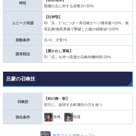
【刮目相待】
特性
階層の主に対する攻撃力+30%
【討神顎】
ユニーク武器
印「呉」1つにつき一斉召喚ゲージ獲得量+10%。無
双乱舞/無双奥義で撃破した敵の経験値+100%
発動条件
呉×3、才賢×5
【磨かれし軍略】
固有戦法
印「呉」を持つ英傑の召喚待機時間-20%
呂蒙の召喚技
【剣の舞・斬】
召喚技
前方に、旋回する斬属性の刃を放つ
孫権、
陸遜
強化条件
無双アビス攻略トップへ