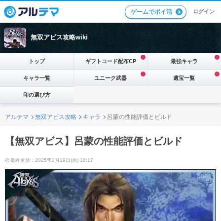
ログイン
ゲームでポイ活
無双アビス攻略wiki
トップ
ギフトコード配布CP
最強キャラ
キャラ一覧
ユニーク武器
遺宝一覧
印の選び方
アルテマ
無双アビス攻略
キャラ
呂蒙の性能評価とビルド
【無双アビス】呂蒙の性能評価とビルド
最終更新：2025年2月19日(水) 18:17