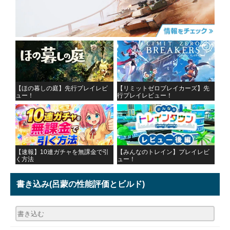
【ほの暮しの庭】先行プレイレビ
【リミットゼロブレイカーズ】先
ュー！
行プレイレビュー！
【速報】10連ガチャを無課金で引
【みんなのトレイン】プレイレビ
く方法
ュー！
書き込み
(呂蒙の性能評価とビルド)