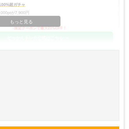
00%超ガチャ
00ptが7,900円
コードコピー
もっと見る
↑限定クーポンで最大21%OFF！
どっかんトレカ公式はこちら ＞
%OFF
アド確解禁
コードコピー
↑招待コードで最大2,000ptゲット
おりパンダ公式はこちら ＞
アド確解禁
oin買える
小口で当たりやすい穴場オリパ