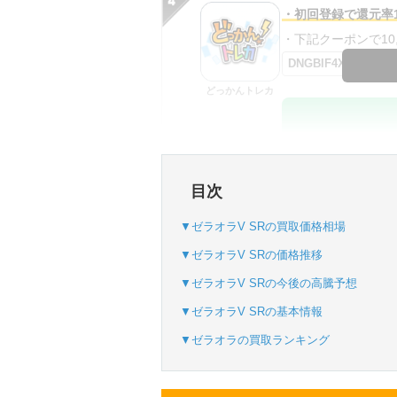
・初回登録で還元率1
・下記クーポンで10,0
DNGBIF4X
どっかんトレカ
・初回購入は最大90
目次
・新規登録で6種類
SVGC7P
▼ゼラオラV SRの買取価格相場
おりパンダ
▼ゼラオラV SRの価格推移
▼ゼラオラV SRの今後の高騰予想
▼ゼラオラV SRの基本情報
・新規登録で6種類
▼ゼラオラの買取ランキング
・1,000円で1,500c