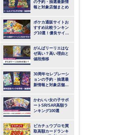
の予約・抽選最新情
報と対象店舗まとめ
ポケカ通販サイトお
すすめ比較ランキン
グ10選！優良サイト
で最も安いのはど
こ？
がんばリーリエはな
ぜ高い？高い理由と
値段推移
30周年セレブレーシ
ョンの予約・抽選最
新情報と対象店舗ま
とめ
かわいい女の子サポ
ートSR/SAR高額ラ
ンキング100選
ピカチュウプロモ買
取高額カードランキ