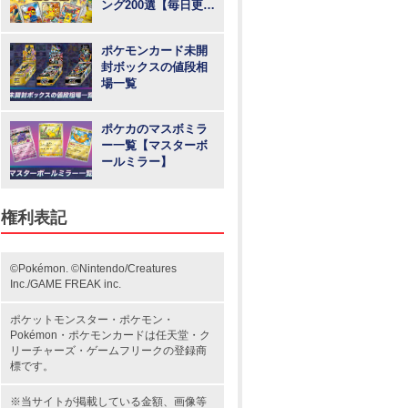
ング200選【毎日更
新】
ポケモンカード未開
封ボックスの値段相
場一覧
ポケカのマスボミラ
ー一覧【マスターボ
ールミラー】
権利表記
©Pokémon. ©Nintendo/Creatures
Inc./GAME FREAK inc.
ポケットモンスター
・ポケモン・
Pokémon・
ポケモンカード
は任天堂・
ク
リーチャーズ
・
ゲームフリーク
の登録商
標です。
※当サイトが掲載している金額、画像等