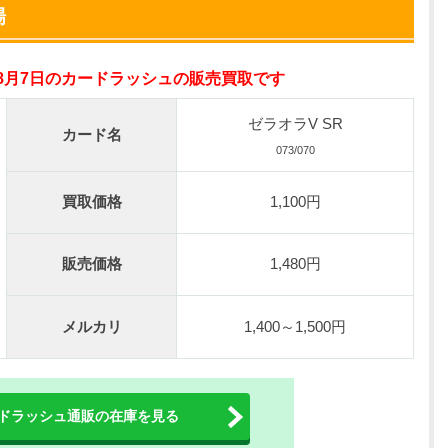
オリパスタジアム公式はこちら ＞
場
nが50円
年8月7日のカードラッシュの販売買取です
の激熱オリパ
新規登録で無料100連できる
ゼラオラV SR
カード名
オリくじ公式はこちら ＞
073/070
買取価格
1,100円
ベント開催中！
%OFF
初回登録で4種類アド確解放
販売価格
1,480円
TORAオリパ公式はこちら ＞
メルカリ
1,400～1,500円
ドラッシュ通販の在庫を見る