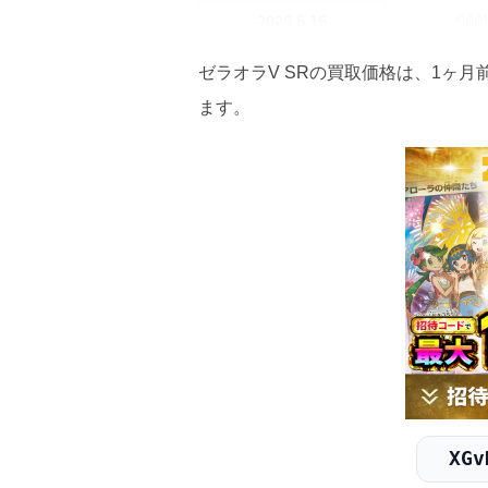
2026.5.15
90
2026.5.5
90
ゼラオラV SRの買取価格は、1ヶ月前
ます。
2026.4.25
80
2026.4.15
80
2026.4.5
70
2026.3.25
70
2026.3.15
70
2026.3.5
70
2026.2.25
70
XGv
2026.2.15
70