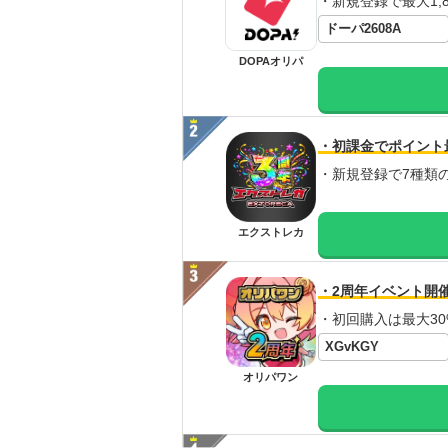
・新規登録で最大1,8
ドーパ2608A
DOPAオリパ
・初課金でポイント
・新規登録で7種類
エクストレカ
・2周年イベント開
・初回購入は最大30
XGvKGY
オリパワン