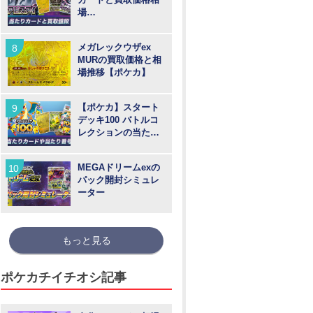
場
【MUR/SAR/SR/AR
】
メガレックウザex
MURの買取価格と相
場推移【ポケカ】
【ポケカ】スタート
デッキ100 バトルコ
レクションの当たり
カードや買取価格相
場と番号
MEGAドリームexの
パック開封シミュレ
ーター
もっと見る
ポケカチイチオシ記事