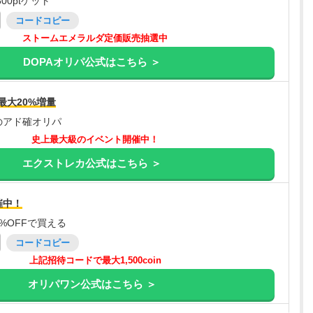
00ptゲット
コードコピー
ストームエメラルダ定価販売抽選中
DOPAオリパ公式はこちら ＞
最大20%増量
のアド確オリパ
史上最大級のイベント開催中！
エクストレカ公式はこちら ＞
催中！
%OFFで買える
コードコピー
上記招待コードで最大1,500coin
オリパワン公式はこちら ＞