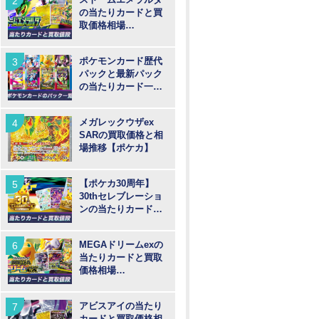
の当たりカードと買
取価格相場
【MUR/SAR/SR/AR
】
ポケモンカード歴代
パックと最新パック
の当たりカード一覧
【ポケカ】
メガレックウザex
SARの買取価格と相
場推移【ポケカ】
【ポケカ30周年】
30thセレブレーショ
ンの当たりカードと
買取価格や高騰予
想！
MEGAドリームexの
当たりカードと買取
価格相場
【MUR/SAR/SR/MA/
AR】
アビスアイの当たり
カードと買取価格相