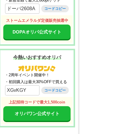
・新規登録で最大1,800ptゲット
ドーパ2608A
コードコピー
ストームエメラルダ定価販売抽選中
DOPAオリパ公式サイト
今熱いおすすめオリパ
・2周年イベント開催中！
・初回購入は最大30%OFFで買える
XGvKGY
コードコピー
上記招待コードで最大1,500coin
オリパワン公式サイト