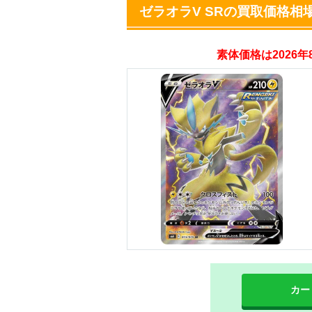
オリパスタジアム
ゼラオラV SRの買取価格相
・初回購入は500coi
素体価格は2026
・新規限定！8種類
オリくじ
・リリース1周年イ
・新規登録で最大90
TORAオリパ
カー