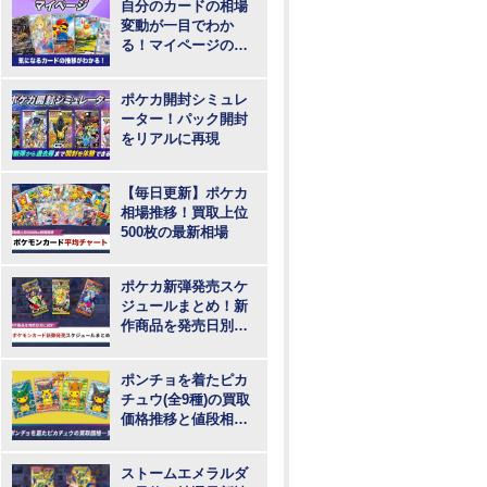
自分のカードの相場
変動が一目でわか
る！マイページの登
録・ログインはこち
らから
ポケカ開封シミュレ
ーター！パック開封
をリアルに再現
【毎日更新】ポケカ
相場推移！買取上位
500枚の最新相場
ポケカ新弾発売スケ
ジュールまとめ！新
作商品を発売日別に
紹介
ポンチョを着たピカ
チュウ(全9種)の買取
価格推移と値段相
場！PSA10の値段や
枚数
ストームエメラルダ