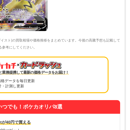
黒のガイスト)の買取相場や価格推移をまとめています。今後の高騰予想も記載して
を知る参考にしてください。
×
と業務提携して最新の価格データをお届け！
価格データを毎日更新
計・計測し更新
いつでも！ポケカオリパ8選
tが40円で買える