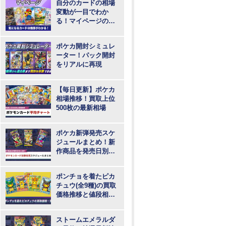
自分のカードの相場
変動が一目でわか
る！マイページの登
録・ログインはこち
らから
ポケカ開封シミュレ
ーター！パック開封
をリアルに再現
【毎日更新】ポケカ
相場推移！買取上位
500枚の最新相場
ポケカ新弾発売スケ
ジュールまとめ！新
作商品を発売日別に
紹介
ポンチョを着たピカ
チュウ(全9種)の買取
価格推移と値段相
場！PSA10の値段や
枚数
ストームエメラルダ