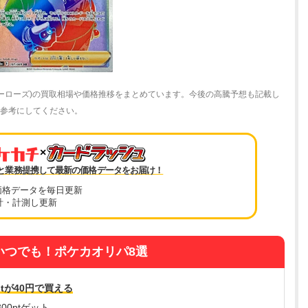
イヒーローズ)の買取相場や価格推移をまとめています。今後の高騰予想も記載し
知る参考にしてください。
×
と業務提携して最新の価格データをお届け！
価格データを毎日更新
計・計測し更新
いつでも！ポケカオリパ8選
tが40円で買える
00ptゲット