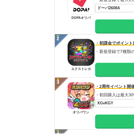
ドーパ2608A
DOPAオリパ
・初課金でポイント
・新規登録で7種類
エクストレカ
・2周年イベント開
・初回購入は最大30
XGvKGY
オリパワン