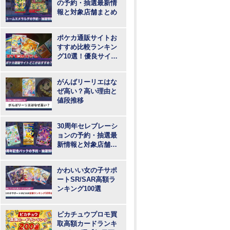
の予約・抽選最新情
報と対象店舗まとめ
ポケカ通販サイトお
すすめ比較ランキン
グ10選！優良サイト
で最も安いのはど
こ？
がんばリーリエはな
ぜ高い？高い理由と
値段推移
30周年セレブレーシ
ョンの予約・抽選最
新情報と対象店舗ま
とめ
かわいい女の子サポ
ートSR/SAR高額ラ
ンキング100選
ピカチュウプロモ買
取高額カードランキ