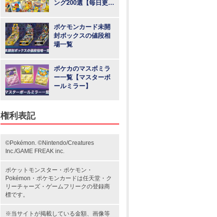
ング200選【毎日更
新】
ポケモンカード未開
封ボックスの値段相
場一覧
ポケカのマスボミラ
ー一覧【マスターボ
ールミラー】
権利表記
©Pokémon. ©Nintendo/Creatures
Inc./GAME FREAK inc.
ポケットモンスター
・ポケモン・
Pokémon・
ポケモンカード
は任天堂・
ク
リーチャーズ
・
ゲームフリーク
の登録商
標です。
※当サイトが掲載している金額、画像等