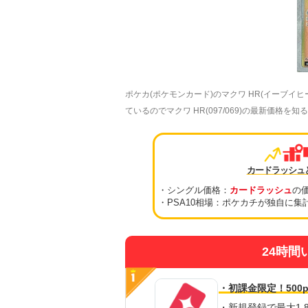
ポケカ(ポケモンカード)のマクワ HR(イーブ
ているのでマクワ HR(097/069)の最新価格を
カードラッシュ
・シングル価格：
カードラッシュ
の
・PSA10相場：ポケカチが独自に集
24時間
・初課金限定！500p
・新規登録で最大1,8