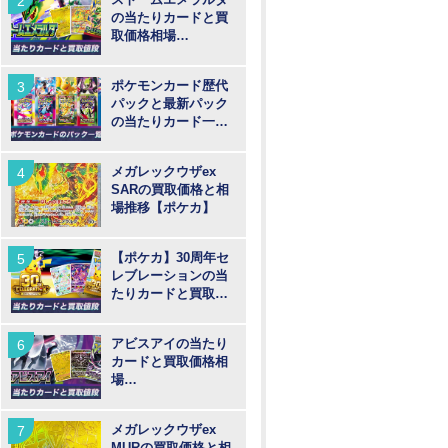
の当たりカードと買
取価格相場
【MUR/SAR/SR/AR
】
ポケモンカード歴代
パックと最新パック
の当たりカード一覧
【ポケカ】
メガレックウザex
SARの買取価格と相
場推移【ポケカ】
【ポケカ】30周年セ
レブレーションの当
たりカードと買取価
格予想！30th記念パ
ックについて考察
アビスアイの当たり
カードと買取価格相
場
【MUR/SAR/SR/AR
】
メガレックウザex
MURの買取価格と相