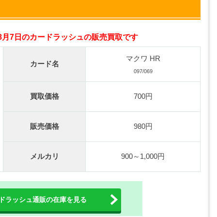
nが50円
年8月7日のカードラッシュの販売買取です
の激熱オリパ
新規登録で無料100連できる
マクワ HR
カード名
オリくじ公式はこちら ＞
097/069
買取価格
700円
ベント開催中！
%OFF
初回登録で4種類アド確解放
販売価格
980円
TORAオリパ公式はこちら ＞
メルカリ
900～1,000円
ドラッシュ通販の在庫を見る