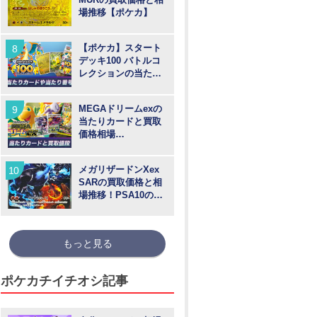
場推移【ポケカ】
【ポケカ】スタート
デッキ100 バトルコ
レクションの当たり
カードや買取価格相
場と番号
MEGAドリームexの
当たりカードと買取
価格相場
【MUR/SAR/SR/MA/
AR】
メガリザードンXex
SARの買取価格と相
場推移！PSA10の値
段や枚数【ポケカ】
もっと見る
ポケカチイチオシ記事