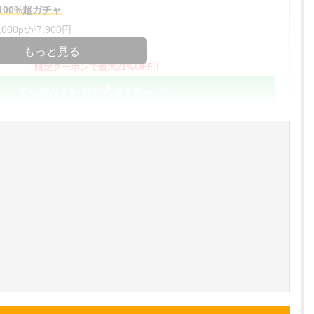
00%超ガチャ
00ptが7,900円
コードコピー
もっと見る
↑限定クーポンで最大21%OFF！
どっかんトレカ公式はこちら ＞
%OFF
アド確解禁
コードコピー
↑招待コードで最大2,000ptゲット
おりパンダ公式はこちら ＞
アド確解禁
oin買える
小口で当たりやすい穴場オリパ
オリパスタジアム公式はこちら ＞