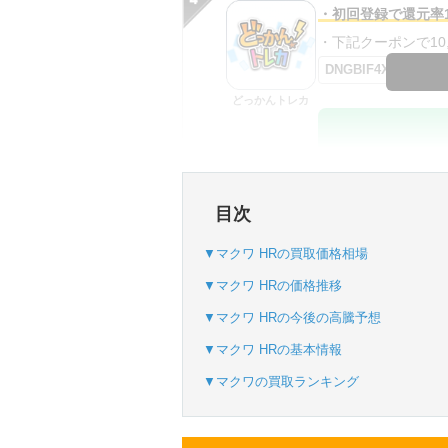
・初回登録で還元率1
・下記クーポンで10,0
DNGBIF4X
どっかんトレカ
・初回購入は最大90
目次
・新規登録で6種類
SVGC7P
▼マクワ HRの買取価格相場
おりパンダ
▼マクワ HRの価格推移
▼マクワ HRの今後の高騰予想
▼マクワ HRの基本情報
・新規登録で6種類
▼マクワの買取ランキング
・1,000円で1,500c
オリパスタジアム