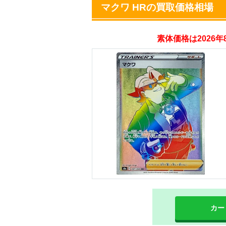
マクワ HRの買取価格相場
・初回購入は500coi
素体価格は2026
・新規限定！8種類
オリくじ
・リリース1周年イ
・新規登録で最大90
TORAオリパ
カー