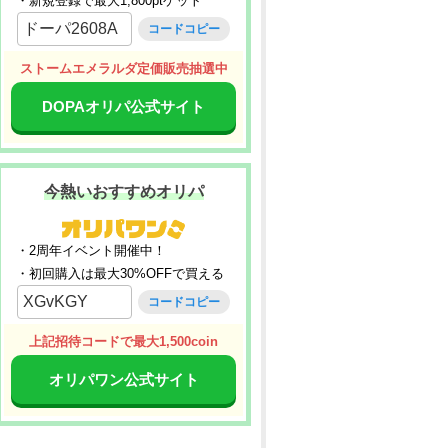
・新規登録で最大1,800ptゲット
ドーパ2608A
コードコピー
ストームエメラルダ定価販売抽選中
DOPAオリパ公式サイト
今熱いおすすめオリパ
・2周年イベント開催中！
・初回購入は最大30%OFFで買える
XGvKGY
コードコピー
上記招待コードで最大1,500coin
オリパワン公式サイト