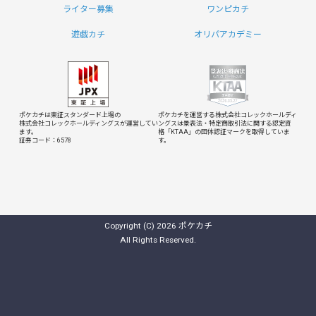
ライター募集
ワンピカチ
遊戯カチ
オリパアカデミー
ポケカチは東証スタンダード上場の
ポケカチを運営する株式会社コレックホールディ
株式会社コレックホールディングスが運営してい
ングスは
景表法・特定商取引法に関する認定資
ます。
格「KTAA」の団体認証マークを取得していま
証券コード：6578
す。
Copyright (C) 2026 ポケカチ
All Rights Reserved.