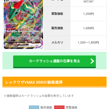
047/067
TVCM記念！激熱イベント開催中
オリくじ公式はこちら ＞
買取価格
1,200円
オリくじ
販売価格
1,680円
・リリース1周年イベント開催中！
・新規登録で最大90%OFF
初回登録で4種類アド確解放
メルカリ
1,500～1,800円
TORAオリパ公式はこちら ＞
TORAオリパ
カードラッシュ通販の在庫を見る
レックウザVMAX RRRの価格推移
※価格推移はカードラッシュの金額を表示しています