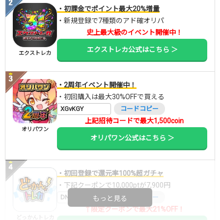
・初課金でポイント最大20%増量
・新規登録で7種類のアド確オリパ
史上最大級のイベント開催中！
エクストレカ公式はこちら ＞
エクストレカ
・2周年イベント開催中！
・初回購入は最大30%OFFで買える
XGvKGY
コードコピー
上記招待コードで最大1,500coin
オリパワン
オリパワン公式はこちら ＞
・初回登録で還元率100%超ガチャ
・下記クーポンで10,000ptが7,900円
DNGBIF4X
コードコピー
もっと見る
↑限定クーポンで最大21%OFF！
どっかんトレカ