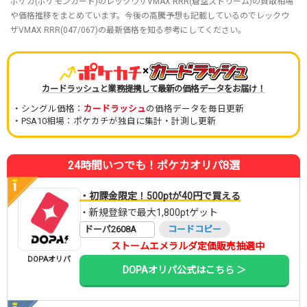
ポケカ(ポケモンカード)のレックウザVMAX RRR(蒼空ストリーム)の買取相場
や価格推移をまとめています。今後の高騰予想も記載しているのでレックウ
ザVMAX RRR(047/067)の最新価格を知る参考にしてください。
×
カードラッシュと業務提携して最新の価格データをお届け！
・シングル価格：
カードラッシュ
の価格データを毎日更新
・PSA10相場：ポケカチが独自に集計・計測し更新
24時間いつでも！ポケカオリパ8選
・初課金限定！500ptが40円で買える
・新規登録で最大1,800ptゲット
ドーパ2608A
コードコピー
ストームエメラルダ定価販売抽選中
DOPAオリパ
DOPAオリパ公式はこちら ＞