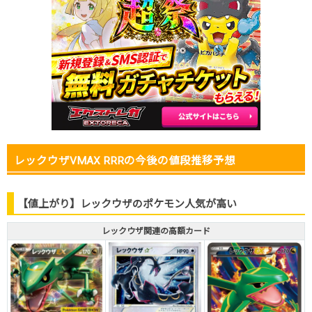
2025.12.25
450円
780円
700～800円
2025.12.15
450円
780円
700～800円
2025.12.5
450円
780円
700～800円
2025.11.25
450円
780円
700～800円
2025.11.15
400円
680円
600～700円
2025.11.5
400円
680円
600～700円
2025.10.25
400円
680円
600～700円
発売日初動
1,400円
-円
1,300～1,500円
レックウザVMAX RRRの今後の値段推移予想
【値上がり】レックウザのポケモン人気が高い
レックウザ関連の高額カード