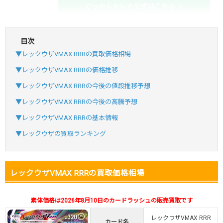
どっかんトレカ公式はこちら ＞
目次
・初回購入は最大90%OFF
▼レックウザVMAX RRRの買取価格相場
・新規登録で6種類アド確解禁
SVGC7P
コードコピー
▼レックウザVMAX RRRの価格推移
↑招待コードで最大2,000ptゲット
▼レックウザVMAX RRRの今後の値段推移予想
おりパンダ
おりパンダ公式はこちら ＞
▼レックウザVMAX RRRの今後の高騰予想
▼レックウザVMAX RRRの基本情報
・atone・ペイディ対応！
▼レックウザの買取ランキング
・新規登録で6種類アド確解禁
小口で当たりやすい穴場オリパ
レックウザVMAX RRRの買取価格相場
オリパスタジアム公式はこちら ＞
オリパスタジアム
素体価格は2026年8月10日のカードラッシュの販売買取です
・新規登録で無料100連できる！
レックウザVMAX RRR
・初回購入は500coinが50円
カード名