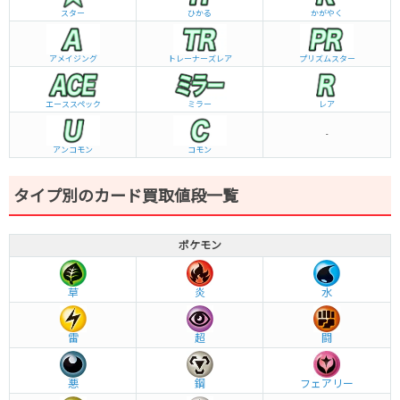
スター
ひかる
かがやく
アメイジング
トレーナーズレア
プリズムスター
エーススペック
ミラー
レア
-
アンコモン
コモン
タイプ別のカード買取値段一覧
ポケモン
草
炎
水
雷
超
闘
悪
鋼
フェアリー