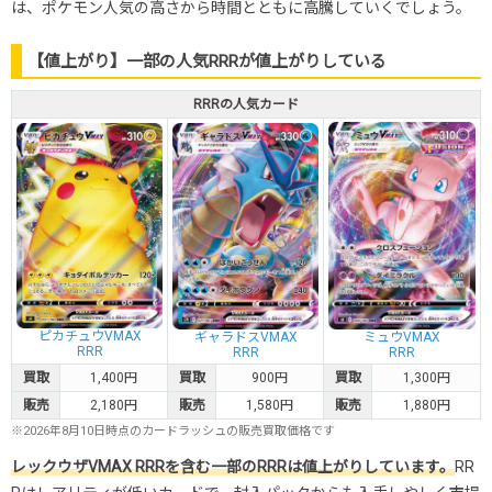
は、ポケモン人気の高さから時間とともに高騰していくでしょう。
【値上がり】一部の人気RRRが値上がりしている
RRRの人気カード
ピカチュウVMAX
ギャラドスVMAX
ミュウVMAX
RRR
RRR
RRR
買取
1,400円
買取
900円
買取
1,300円
販売
2,180円
販売
1,580円
販売
1,880円
※2026年8月10日時点のカードラッシュの販売買取価格です
レックウザVMAX RRRを含む一部のRRRは値上がりしています。
RR