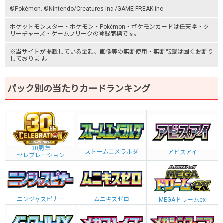
©Pokémon. ©Nintendo/Creatures Inc./GAME FREAK inc.
ポケットモンスター
・ポケモン・Pokémon・
ポケモンカード
は任天堂・
ク
リーチャーズ
・
ゲームフリーク
の登録商標です。
※当サイトが掲載している金額、画像等の無断使用・無断転載は固くお断り
しております。
パック別の当たりカードランキング
30周年
ストームエメラルダ
アビスアイ
セレブレーション
ニンジャスピナー
ムニキスゼロ
MEGAドリームex