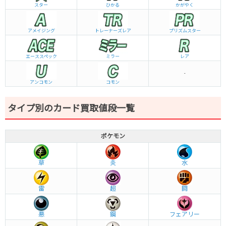
スター
ひかる
かがやく
アメイジング
トレーナーズレア
プリズムスター
エーススペック
ミラー
レア
-
アンコモン
コモン
タイプ別のカード買取値段一覧
ポケモン
草
炎
水
雷
超
闘
悪
鋼
フェアリー