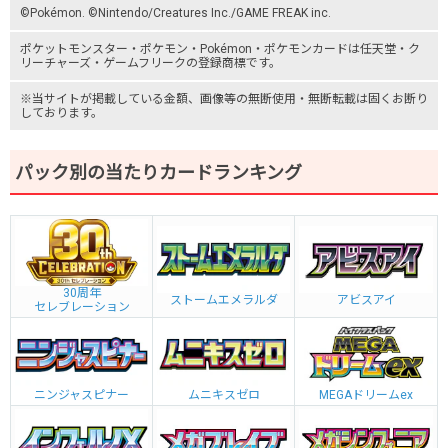
©Pokémon. ©Nintendo/Creatures Inc./GAME FREAK inc.
ポケットモンスター
・ポケモン・Pokémon・
ポケモンカード
は任天堂・
ク
リーチャーズ
・
ゲームフリーク
の登録商標です。
※当サイトが掲載している金額、画像等の無断使用・無断転載は固くお断り
しております。
パック別の当たりカードランキング
30周年
ストームエメラルダ
アビスアイ
セレブレーション
ニンジャスピナー
ムニキスゼロ
MEGAドリームex