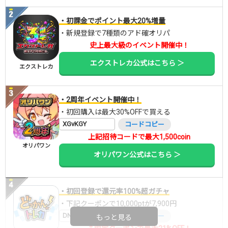
・初課金でポイント最大20%増量
・新規登録で7種類のアド確オリパ
史上最大級のイベント開催中！
エクストレカ公式はこちら ＞
エクストレカ
・2周年イベント開催中！
・初回購入は最大30%OFFで買える
XGvKGY
コードコピー
上記招待コードで最大1,500coin
オリパワン
オリパワン公式はこちら ＞
・初回登録で還元率100%超ガチャ
・下記クーポンで10,000ptが7,900円
DNGBIF4X
コードコピー
もっと見る