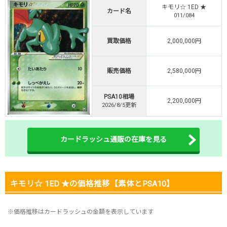
キモリ☆ 1ED ★
・初回購入は500coinが50円
カード名
011/084
TVCM記念！激熱イベント開催中
オリくじ公式はこちら ＞
買取価格
2,000,000円
オリくじ
販売価格
2,580,000円
・リリース1周年イベント開催中！
・新規登録で最大90%OFF
PSA10相場
初回登録で4種類アド確解放
2,200,000円
2026/8/5更新
TORAオリパ公式はこちら ＞
TORAオリパ
カードラッシュ通販の在庫を見る
キモリ☆ 1ED ★の価格推移【素体とPSA10】
※価格推移はカードラッシュの金額を表示しています