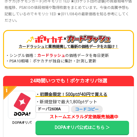
ポケカ(ポケモンカード)のキモリ☆ 1ED ★(ロケット団の逆襲)の買取相場や価
格推移、PSA10の値段相場や取得枚数をまとめています。今後の高騰予想も
記載しているのでキモリ☆ 1ED ★(011/084)の最新価格を知る参考にしてく
ださい。
×
カードラッシュと業務提携して最新の価格データをお届け！
・シングル価格：
カードラッシュ
の価格データを毎日更新
・PSA10相場：ポケカチが独自に集計・計測し更新
24時間いつでも！ポケカオリパ8選
・初課金限定！500ptが40円で買える
・新規登録で最大1,800ptゲット
ドーパ2608A
コードコピー
ストームエメラルダ定価販売抽選中
DOPAオリパ
DOPAオリパ公式はこちら ＞