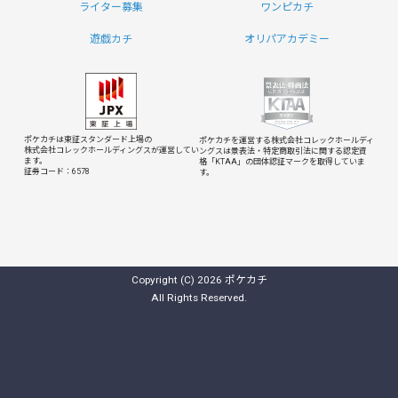
ライター募集
ワンピカチ
遊戯カチ
オリパアカデミー
ポケカチは東証スタンダード上場の
ポケカチを運営する株式会社コレックホールディ
株式会社コレックホールディングスが運営してい
ングスは
景表法・特定商取引法に関する認定資
ます。
格「KTAA」の団体認証マークを取得していま
証券コード：6578
す。
Copyright (C) 2026 ポケカチ
All Rights Reserved.