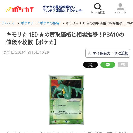
ポケカの最新相場なら
アルテマ運営の「ポケカチ」
アルテマ
ポケカチ
ポケカの相場
キモリ☆ 1ED ★の買取価格と相場推移！PS
キモリ☆ 1ED ★の買取価格と相場推移！PSA10の
値段や枚数【ポケカ】
更新日:2026年8月5日19:29
★
マイ保有カードに追加
PR