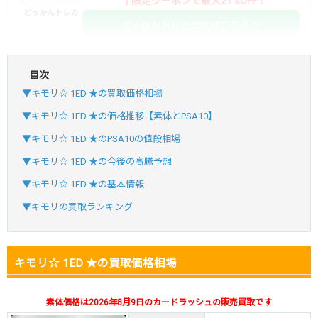
↑限定クーポンで最大21%OFF！
どっかんトレカ
どっかんトレカ公式はこちら ＞
目次
・初回購入は最大90%OFF
▼キモリ☆ 1ED ★の買取価格相場
・新規登録で6種類アド確解禁
SVGC7P
コードコピー
▼キモリ☆ 1ED ★の価格推移【素体とPSA10】
↑招待コードで最大2,000ptゲット
▼キモリ☆ 1ED ★のPSA10の値段相場
おりパンダ
おりパンダ公式はこちら ＞
▼キモリ☆ 1ED ★の今後の高騰予想
▼キモリ☆ 1ED ★の基本情報
・atone・ペイディ対応！
▼キモリの買取ランキング
・新規登録で6種類アド確解禁
小口で当たりやすい穴場オリパ
キモリ☆ 1ED ★の買取価格相場
オリパスタジアム公式はこちら ＞
オリパスタジアム
素体価格は2026年8月9日のカードラッシュの販売買取です
・新規登録で無料100連できる！