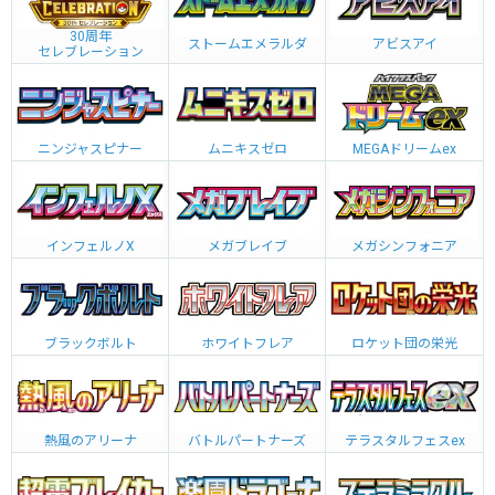
30周年
ストームエメラルダ
アビスアイ
セレブレーション
ニンジャスピナー
ムニキスゼロ
MEGAドリームex
インフェルノX
メガブレイブ
メガシンフォニア
ブラックボルト
ホワイトフレア
ロケット団の栄光
熱風のアリーナ
バトルパートナーズ
テラスタルフェスex