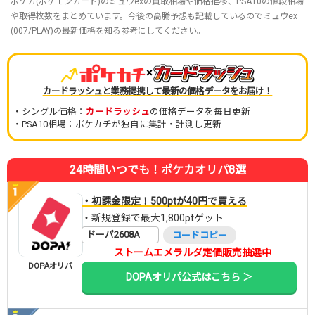
ポケカ(ポケモンカード)のミュウexの買取相場や価格推移、PSA10の値段相場
や取得枚数をまとめています。今後の高騰予想も記載しているのでミュウex
(007/PLAY)の最新価格を知る参考にしてください。
×
カードラッシュと業務提携して最新の価格データをお届け！
・シングル価格：
カードラッシュ
の価格データを毎日更新
・PSA10相場：ポケカチが独自に集計・計測し更新
24時間いつでも！ポケカオリパ8選
・初課金限定！500ptが40円で買える
・新規登録で最大1,800ptゲット
ドーパ2608A
コードコピー
ストームエメラルダ定価販売抽選中
DOPAオリパ
DOPAオリパ公式はこちら ＞