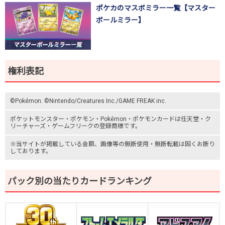
ポケカのマスボミラー一覧【マスター
ボールミラー】
権利表記
©Pokémon. ©Nintendo/Creatures Inc./GAME FREAK inc.
ポケットモンスター
・ポケモン・Pokémon・
ポケモンカード
は任天堂・
ク
リーチャーズ
・
ゲームフリーク
の登録商標です。
※当サイトが掲載している金額、画像等の無断使用・無断転載は固くお断り
しております。
パック別の当たりカードランキング