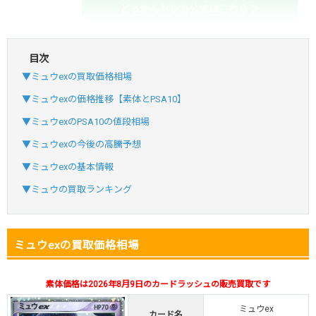
どっかんトレカ公式はこちら ＞
目次
・初回購入は最大90%OFF
▼ミュウexの買取価格相場
・新規登録で6種類アド確解禁
SVGC7P
コードコピー
▼ミュウexの価格推移【素体とPSA10】
↑招待コードで最大2,000ptゲット
▼ミュウexのPSA10の値段相場
おりパンダ
おりパンダ公式はこちら ＞
▼ミュウexの今後の高騰予想
▼ミュウexの基本情報
・atone・ペイディ対応！
▼ミュウの買取ランキング
・新規登録で6種類アド確解禁
小口で当たりやすい穴場オリパ
ミュウexの買取価格相場
オリパスタジアム公式はこちら ＞
オリパスタジアム
素体価格は2026年8月9日のカードラッシュの販売買取です
・新規登録で無料100連できる！
ミュウex
・初回購入は500coinが50円
カード名