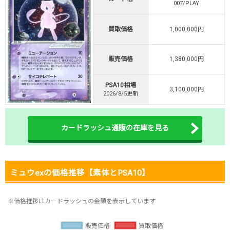
007/PLAY
TVCM記念！激熱イベント開催中
オリくじ公式はこちら ＞
買取価格
1,000,000円
オリくじ
販売価格
1,380,000円
・リリース1周年イベント開催中！
・新規登録で最大90%OFF
PSA10相場
初回登録で4種類アド確解放
3,100,000円
2026/8/5更新
TORAオリパ公式はこちら ＞
TORAオリパ
カードラッシュ通販の在庫を見る
ミュウexの価格推移【素体とPSA10】
※価格推移はカードラッシュの金額を表示しています