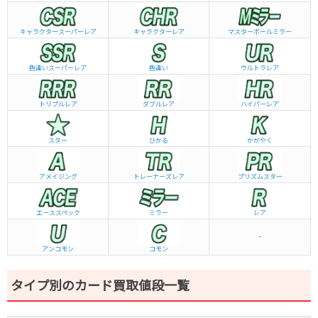
キャラクタースーパーレア
キャラクターレア
マスターボールミラー
色違いスーパーレア
色違い
ウルトラレア
トリプルレア
ダブルレア
ハイパーレア
スター
ひかる
かがやく
アメイジング
トレーナーズレア
プリズムスター
エーススペック
ミラー
レア
-
アンコモン
コモン
タイプ別のカード買取値段一覧