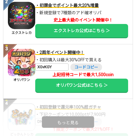
・初課金でポイント最大20%増量
・新規登録で7種類のアド確オリパ
史上最大級のイベント開催中！
エクストレカ公式はこちら ＞
エクストレカ
・2周年イベント開催中！
・初回購入は最大30%OFFで買える
XGvKGY
コードコピー
上記招待コードで最大1,500coin
オリパワン
オリパワン公式はこちら ＞
・初回登録で還元率100%超ガチャ
・下記クーポンで10,000ptが7,900円
DNGBIF4X
コードコピー
もっと見る
↑限定クーポンで最大21%OFF！
どっかんトレカ