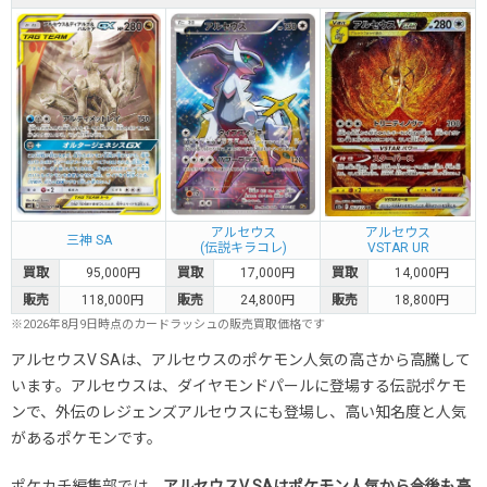
アルセウス
アルセウス
三神 SA
(伝説キラコレ)
VSTAR UR
買取
95,000円
買取
17,000円
買取
14,000円
販売
118,000円
販売
24,800円
販売
18,800円
※2026年8月9日時点のカードラッシュの販売買取価格です
アルセウスV SAは、アルセウスのポケモン人気の高さから高騰して
います。アルセウスは、ダイヤモンドパールに登場する伝説ポケモ
ンで、外伝のレジェンズアルセウスにも登場し、高い知名度と人気
があるポケモンです。
ポケカチ編集部では、
アルセウスV SAはポケモン人気から今後も高