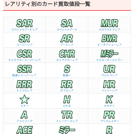
レアリティ別のカード買取値段一覧
スペシャルアートレア
スペシャルアート
メガウルトラレア
スーパーレア
アートレア
ビーダブリュー
レア
キャラクタースーパーレア
キャラクターレア
マスターボールミラー
色違いスーパーレア
色違い
ウルトラレア
トリプルレア
ダブルレア
ハイパーレア
スター
ひかる
かがやく
アメイジング
トレーナーズレア
プリズムスター