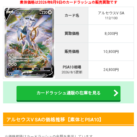
素体価格は2026年8月9日のカードラッシュの販売買取です
・初回購入は500coinが50円
TVCM記念！激熱イベント開催中
アルセウスV SA
カード名
112/100
オリくじ公式はこちら ＞
オリくじ
買取価格
8,000円
・リリース1周年イベント開催中！
販売価格
10,800円
・新規登録で最大90%OFF
初回登録で4種類アド確解放
PSA10相場
24,800円
TORAオリパ公式はこちら ＞
2026/8/5更新
TORAオリパ
カードラッシュ通販の在庫を見る
アルセウスV SAの価格推移【素体とPSA10】
※価格推移はカードラッシュの金額を表示しています