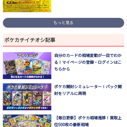
もっと見る
ポケカチイチオシ記事
自分のカードの相場変動が一目でわか
る！マイページの登録・ログインはこ
ちらから
ポケカ開封シミュレーター！パック開
封をリアルに再現
【毎日更新】ポケカ相場推移！買取上
位500枚の最新相場