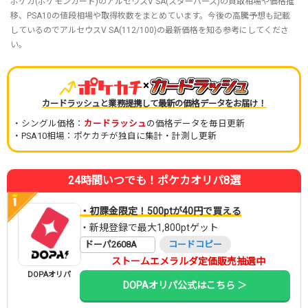
ポケカ(ポケモンカード)のアルセウスV SA(スターバース)の買取相場や価格推
移、PSA10の値段相場や取得枚数をまとめています。今後の高騰予想も記載
しているのでアルセウスV SA(112/100)の最新価格を知る参考にしてくださ
い。
×
カードラッシュと業務提携して最新の価格データをお届け！
・シングル価格：
カードラッシュ
の価格データを毎日更新
・PSA10相場：ポケカチが独自に集計・計測し更新
24時間いつでも！ポケカオリパ8選
・初課金限定！500ptが40円で買える
・新規登録で最大1,800ptゲット
ドーパ2608A
コードコピー
ストームエメラルダ定価販売抽選中
DOPAオリパ
DOPAオリパ公式はこちら ＞