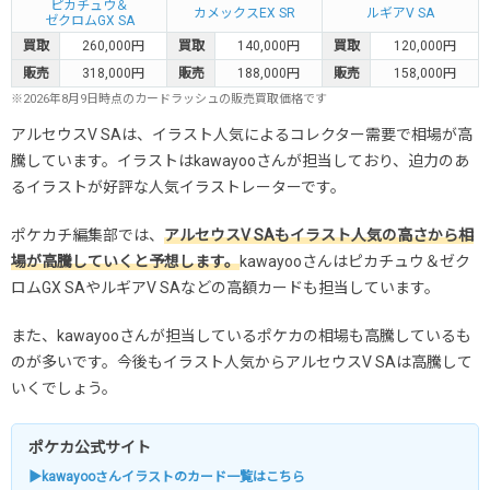
ピカチュウ＆
カメックスEX SR
ルギアV SA
ゼクロムGX SA
買取
260,000円
買取
140,000円
買取
120,000円
販売
318,000円
販売
188,000円
販売
158,000円
※2026年8月9日時点のカードラッシュの販売買取価格です
アルセウスV SAは、イラスト人気によるコレクター需要で相場が高
騰しています。イラストはkawayooさんが担当しており、迫力のあ
るイラストが好評な人気イラストレーターです。
ポケカチ編集部では、
アルセウスV SAもイラスト人気の高さから相
場が高騰していくと予想します。
kawayooさんはピカチュウ＆ゼク
ロムGX SAやルギアV SAなどの高額カードも担当しています。
また、kawayooさんが担当しているポケカの相場も高騰しているも
のが多いです。今後もイラスト人気からアルセウスV SAは高騰して
いくでしょう。
ポケカ公式サイト
▶kawayooさんイラストのカード一覧はこちら