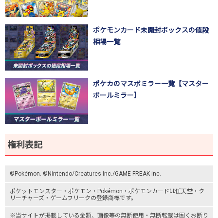
ポケモンカード未開封ボックスの値段
相場一覧
ポケカのマスボミラー一覧【マスター
ボールミラー】
権利表記
©Pokémon. ©Nintendo/Creatures Inc./GAME FREAK inc.
ポケットモンスター
・ポケモン・Pokémon・
ポケモンカード
は任天堂・
ク
リーチャーズ
・
ゲームフリーク
の登録商標です。
※当サイトが掲載している金額、画像等の無断使用・無断転載は固くお断り