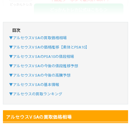
どっかんトレカ
どっかんトレカ公式はこちら ＞
目次
・初回購入は最大90%OFF
▼アルセウスV SAの買取価格相場
・新規登録で6種類アド確解禁
SVGC7P
コードコピー
▼アルセウスV SAの価格推移【素体とPSA10】
↑招待コードで最大2,000ptゲット
▼アルセウスV SAのPSA10の値段相場
おりパンダ
おりパンダ公式はこちら ＞
▼アルセウスV SAの今後の値段推移予想
▼アルセウスV SAの今後の高騰予想
・atone・ペイディ対応！
▼アルセウスV SAの基本情報
・新規登録で6種類アド確解禁
▼アルセウスの買取ランキング
小口で当たりやすい穴場オリパ
オリパスタジアム公式はこちら ＞
オリパスタジアム
アルセウスV SAの買取価格相場
・新規登録で無料100連できる！