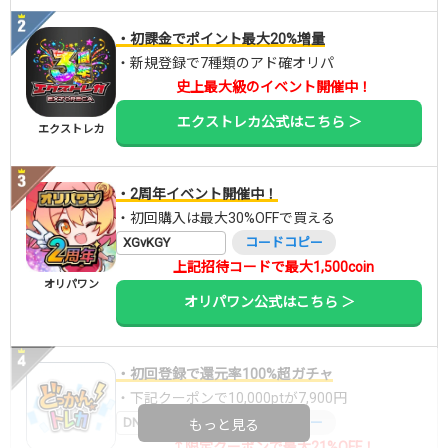
・初課金でポイント最大20%増量
・新規登録で7種類のアド確オリパ
史上最大級のイベント開催中！
エクストレカ公式はこちら ＞
エクストレカ
・2周年イベント開催中！
・初回購入は最大30%OFFで買える
XGvKGY
コードコピー
上記招待コードで最大1,500coin
オリパワン
オリパワン公式はこちら ＞
・初回登録で還元率100%超ガチャ
・下記クーポンで10,000ptが7,900円
DNGBIF4X
コードコピー
もっと見る
↑限定クーポンで最大21%OFF！