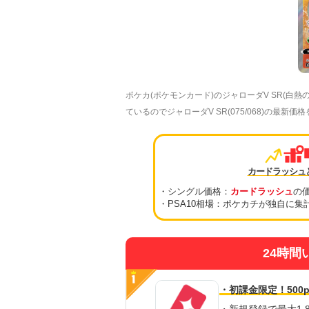
ポケカ(ポケモンカード)のジャローダV SR(
ているのでジャローダV SR(075/068)の最新
カードラッシュ
・シングル価格：
カードラッシュ
の
・PSA10相場：ポケカチが独自に集
24時間
・初課金限定！500p