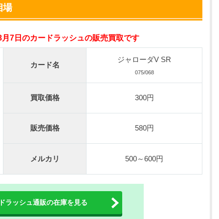
オリパスタジアム公式はこちら ＞
相場
nが50円
年8月7日のカードラッシュの販売買取です
の激熱オリパ
新規登録で無料100連できる
ジャローダV SR
カード名
オリくじ公式はこちら ＞
075/068
買取価格
300円
ベント開催中！
%OFF
初回登録で4種類アド確解放
販売価格
580円
TORAオリパ公式はこちら ＞
メルカリ
500～600円
ドラッシュ通販の在庫を見る