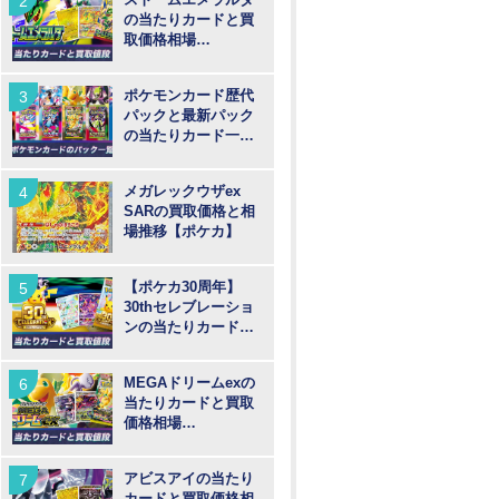
の当たりカードと買
取価格相場
【MUR/SAR/SR/AR
】
ポケモンカード歴代
パックと最新パック
の当たりカード一覧
【ポケカ】
メガレックウザex
SARの買取価格と相
場推移【ポケカ】
【ポケカ30周年】
30thセレブレーショ
ンの当たりカードと
買取価格や高騰予
想！
MEGAドリームexの
当たりカードと買取
価格相場
【MUR/SAR/SR/MA/
AR】
アビスアイの当たり
カードと買取価格相