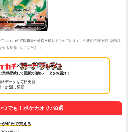
白熱のアルカナ)の買取相場や価格推移をまとめています。今後の高騰予想も記載し
価格を知る参考にしてください。
×
と業務提携して最新の価格データをお届け！
価格データを毎日更新
計・計測し更新
いつでも！ポケカオリパ8選
tが40円で買える