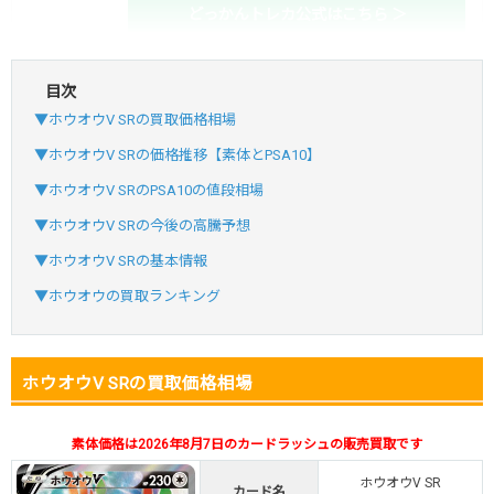
どっかんトレカ公式はこちら ＞
目次
・初回購入は最大90%OFF
▼ホウオウV SRの買取価格相場
・新規登録で6種類アド確解禁
SVGC7P
コードコピー
▼ホウオウV SRの価格推移【素体とPSA10】
↑招待コードで最大2,000ptゲット
▼ホウオウV SRのPSA10の値段相場
おりパンダ
おりパンダ公式はこちら ＞
▼ホウオウV SRの今後の高騰予想
▼ホウオウV SRの基本情報
・新規登録で6種類アド確解禁
▼ホウオウの買取ランキング
・1,000円で1,500coin買える
小口で当たりやすい穴場オリパ
ホウオウV SRの買取価格相場
オリパスタジアム公式はこちら ＞
オリパスタジアム
素体価格は2026年8月7日のカードラッシュの販売買取です
・初回購入は500coinが50円
ホウオウV SR
・新規限定！8種類の激熱オリパ
カード名