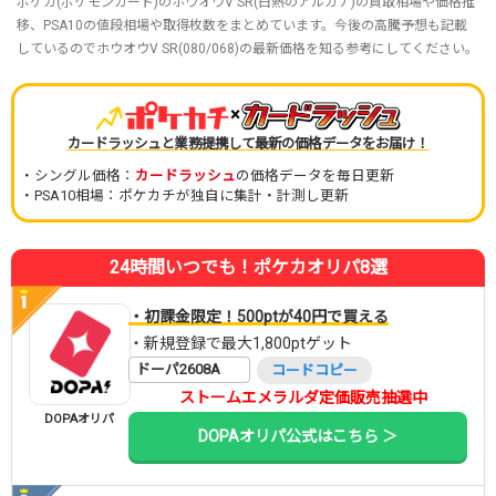
ポケカ(ポケモンカード)のホウオウV SR(白熱のアルカナ)の買取相場や価格推
移、PSA10の値段相場や取得枚数をまとめています。今後の高騰予想も記載
しているのでホウオウV SR(080/068)の最新価格を知る参考にしてください。
×
カードラッシュと業務提携して最新の価格データをお届け！
・シングル価格：
カードラッシュ
の価格データを毎日更新
・PSA10相場：ポケカチが独自に集計・計測し更新
24時間いつでも！ポケカオリパ8選
・初課金限定！500ptが40円で買える
・新規登録で最大1,800ptゲット
ドーパ2608A
コードコピー
ストームエメラルダ定価販売抽選中
DOPAオリパ
DOPAオリパ公式はこちら ＞