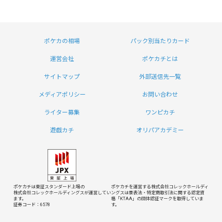
ポケカの相場
パック別当たりカード
運営会社
ポケカチとは
サイトマップ
外部送信先一覧
メディアポリシー
お問い合わせ
ライター募集
ワンピカチ
遊戯カチ
オリパアカデミー
ポケカチは東証スタンダード上場の
ポケカチを運営する株式会社コレックホールディ
株式会社コレックホールディングスが運営してい
ングスは
景表法・特定商取引法に関する認定資
ます。
格「KTAA」の団体認証マークを取得していま
証券コード：6578
す。