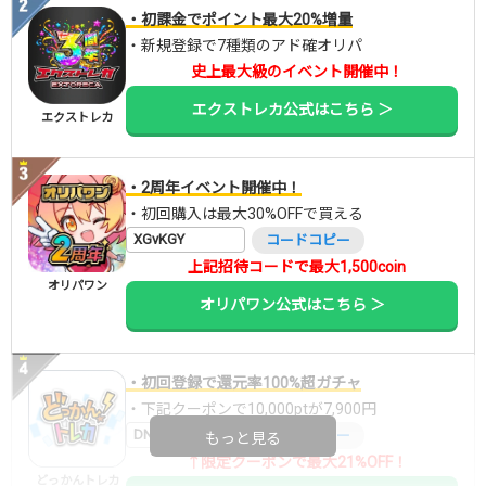
・初課金でポイント最大20%増量
・新規登録で7種類のアド確オリパ
史上最大級のイベント開催中！
エクストレカ公式はこちら ＞
エクストレカ
・2周年イベント開催中！
・初回購入は最大30%OFFで買える
XGvKGY
コードコピー
上記招待コードで最大1,500coin
オリパワン
オリパワン公式はこちら ＞
・初回登録で還元率100%超ガチャ
・下記クーポンで10,000ptが7,900円
DNGBIF4X
コードコピー
もっと見る
↑限定クーポンで最大21%OFF！
どっかんトレカ