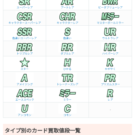
スーパーレア
アートレア
ビーダブリュー
レア
キャラクタースーパーレア
キャラクターレア
マスターボールミラー
色違いスーパーレア
色違い
ウルトラレア
トリプルレア
ダブルレア
ハイパーレア
スター
ひかる
かがやく
アメイジング
トレーナーズレア
プリズムスター
エーススペック
ミラー
レア
-
アンコモン
コモン
タイプ別のカード買取値段一覧