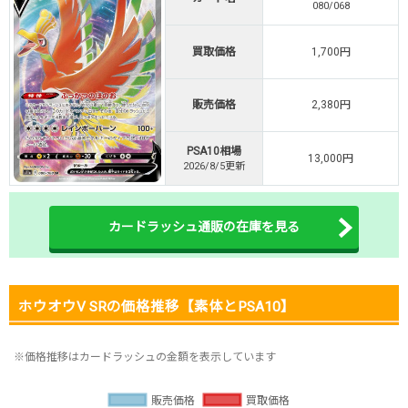
080/068
新規登録で無料100連できる
オリくじ公式はこちら ＞
買取価格
1,700円
オリくじ
販売価格
2,380円
・リリース1周年イベント開催中！
・新規登録で最大90%OFF
PSA10相場
初回登録で4種類アド確解放
13,000円
2026/8/5更新
TORAオリパ公式はこちら ＞
TORAオリパ
カードラッシュ通販の在庫を見る
ホウオウV SRの価格推移【素体とPSA10】
※価格推移はカードラッシュの金額を表示しています