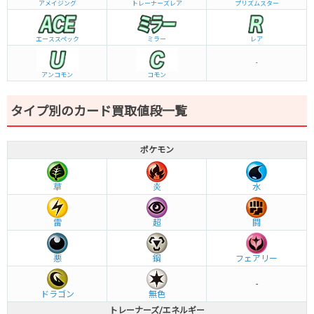
アメイジング
トレーナーズレア
プリズムスター
エーススペック
ミラー
レア
-
アンコモン
コモン
タイプ別のカード買取値段一覧
ポケモン
草
炎
水
雷
超
闘
悪
鋼
フェアリー
-
ドラゴン
無色
トレーナーズ/エネルギー