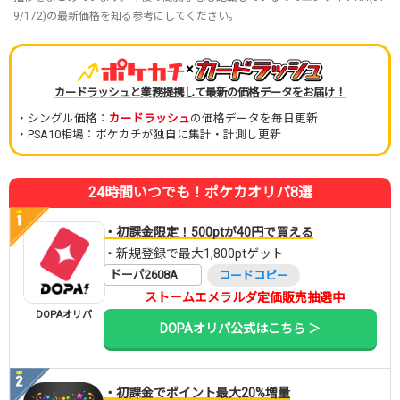
9/172)の最新価格を知る参考にしてください。
×
カードラッシュと業務提携して最新の価格データをお届け！
・シングル価格：
カードラッシュ
の価格データを毎日更新
・PSA10相場：ポケカチが独自に集計・計測し更新
24時間いつでも！ポケカオリパ8選
・初課金限定！500ptが40円で買える
・新規登録で最大1,800ptゲット
ドーパ2608A
コードコピー
ストームエメラルダ定価販売抽選中
DOPAオリパ
DOPAオリパ公式はこちら ＞
・初課金でポイント最大20%増量