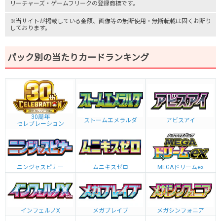
リーチャーズ
・
ゲームフリーク
の登録商標です。
※当サイトが掲載している金額、画像等の無断使用・無断転載は固くお断り
しております。
パック別の当たりカードランキング
30周年
ストームエメラルダ
アビスアイ
セレブレーション
ニンジャスピナー
ムニキスゼロ
MEGAドリームex
インフェルノX
メガブレイブ
メガシンフォニア