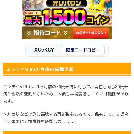
2025.11.25
30円未満
80円
-円
2025.11.15
30円未満
80円
-円
2025.11.5
30円未満
80円
-円
2025.10.25
30円未満
80円
-円
発売日初動
-円
-円
-円
XGvKGY
限定コードコピー
エンテイV RRの今後の高騰予想
エンテイV RRは、1ヶ月前の30円未満に対して、現在も同じ30円未
満と金額の変動がないため、今後も相場変動しにくい可能性があり
ます。
メルカリなどで急に高騰する可能性もあるので、保有している場合
はこまめに価格推移を確認しましょう。