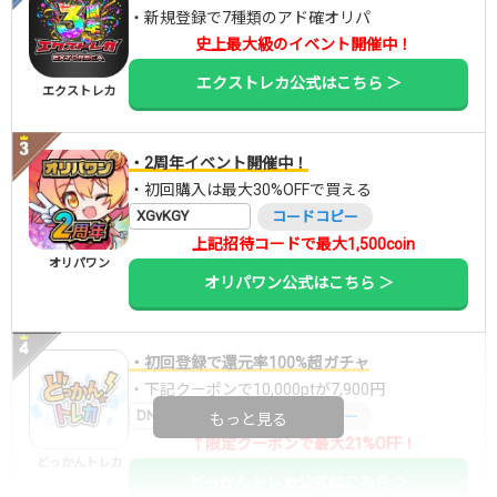
・新規登録で7種類のアド確オリパ
史上最大級のイベント開催中！
エクストレカ公式はこちら ＞
エクストレカ
・2周年イベント開催中！
・初回購入は最大30%OFFで買える
XGvKGY
コードコピー
上記招待コードで最大1,500coin
オリパワン
オリパワン公式はこちら ＞
・初回登録で還元率100%超ガチャ
・下記クーポンで10,000ptが7,900円
DNGBIF4X
コードコピー
もっと見る
↑限定クーポンで最大21%OFF！
どっかんトレカ
どっかんトレカ公式はこちら ＞