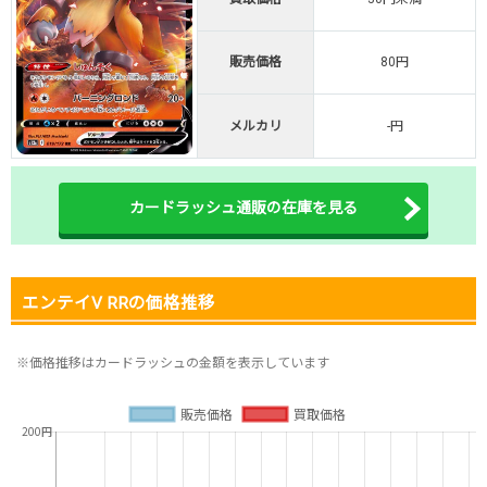
オリくじ公式はこちら ＞
オリくじ
販売価格
80円
・リリース1周年イベント開催中！
メルカリ
-円
・新規登録で最大90%OFF
初回登録で4種類アド確解放
TORAオリパ公式はこちら ＞
カードラッシュ通販の在庫を見る
TORAオリパ
エンテイV RRの価格推移
※価格推移はカードラッシュの金額を表示しています