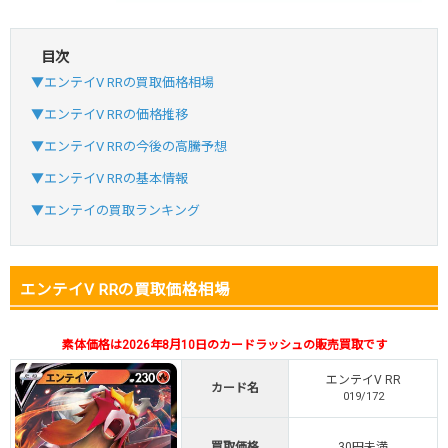
目次
・初回購入は最大90%OFF
▼エンテイV RRの買取価格相場
・新規登録で6種類アド確解禁
SVGC7P
コードコピー
▼エンテイV RRの価格推移
↑招待コードで最大2,000ptゲット
▼エンテイV RRの今後の高騰予想
おりパンダ
おりパンダ公式はこちら ＞
▼エンテイV RRの基本情報
▼エンテイの買取ランキング
・atone・ペイディ対応！
・新規登録で6種類アド確解禁
小口で当たりやすい穴場オリパ
エンテイV RRの買取価格相場
オリパスタジアム公式はこちら ＞
オリパスタジアム
素体価格は2026年8月10日のカードラッシュの販売買取です
エンテイV RR
カード名
・新規登録で無料100連できる！
019/172
・初回購入は500coinが50円
TVCM記念！激熱イベント開催中
買取価格
30円未満