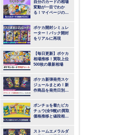
自分のカードの相場
変動が一目でわか
る！マイページの登
録・ログインはこち
らから
ポケカ開封シミュレ
ーター！パック開封
をリアルに再現
【毎日更新】ポケカ
相場推移！買取上位
500枚の最新相場
ポケカ新弾発売スケ
ジュールまとめ！新
作商品を発売日別に
紹介
ポンチョを着たピカ
チュウ(全9種)の買取
価格推移と値段相
場！PSA10の値段や
枚数
ストームエメラルダ