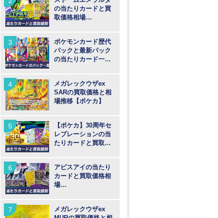
の当たりカードと買
取価格相場
【MUR/SAR/SR/AR
】
ポケモンカード歴代
パックと最新パック
の当たりカード一覧
【ポケカ】
メガレックウザex
SARの買取価格と相
場推移【ポケカ】
【ポケカ】30周年セ
レブレーションの当
たりカードと買取価
格予想！30th記念パ
ックについて考察
アビスアイの当たり
カードと買取価格相
場
【MUR/SAR/SR/AR
】
メガレックウザex
MURの買取価格と相