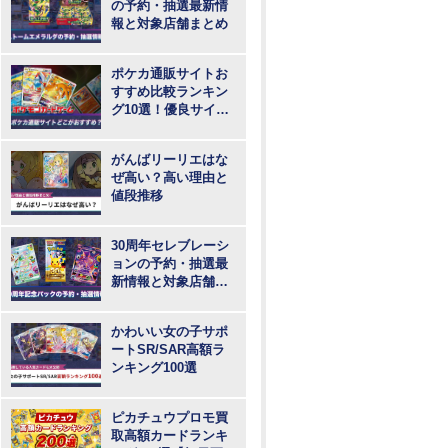
の予約・抽選最新情
報と対象店舗まとめ
ポケカ通販サイトお
すすめ比較ランキン
グ10選！優良サイト
で最も安いのはど
こ？
がんばリーリエはな
ぜ高い？高い理由と
値段推移
30周年セレブレーシ
ョンの予約・抽選最
新情報と対象店舗ま
とめ
かわいい女の子サポ
ートSR/SAR高額ラ
ンキング100選
ピカチュウプロモ買
取高額カードランキ