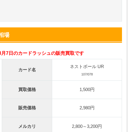
小口で当たりやすい穴場オリパ
オリパスタジアム公式はこちら ＞
nが50円
相場
の激熱オリパ
新規登録で無料100連できる
年8月7日のカードラッシュの販売買取です
オリくじ公式はこちら ＞
ネストボール UR
カード名
ベント開催中！
107/078
%OFF
初回登録で4種類アド確解放
買取価格
1,500円
TORAオリパ公式はこちら ＞
販売価格
2,980円
メルカリ
2,800～3,200円