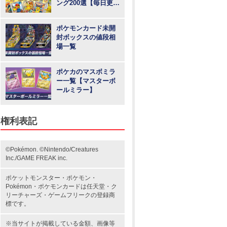
ング200選【毎日更
新】
ポケモンカード未開
封ボックスの値段相
場一覧
ポケカのマスボミラ
ー一覧【マスターボ
ールミラー】
権利表記
©Pokémon. ©Nintendo/Creatures
Inc./GAME FREAK inc.
ポケットモンスター
・ポケモン・
Pokémon・
ポケモンカード
は任天堂・
ク
リーチャーズ
・
ゲームフリーク
の登録商
標です。
※当サイトが掲載している金額、画像等