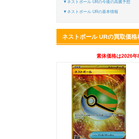
▼ネストボール URの今後の高騰予想
▼ネストボール URの基本情報
オリパスタジアム
・初回購入は500coi
ネストボール URの買取価格
・新規限定！8種類
素体価格は2026
オリくじ
・リリース1周年イ
・新規登録で最大90
TORAオリパ