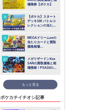
場推移【ポケカ】
【ポケカ】スタート
デッキ100 バトルコ
レクションの当たり
カードや買取価格相
場と番号
MEGAドリームexの
当たりカードと買取
価格相場
【MUR/SAR/SR/MA/
AR】
メガリザードンXex
SARの買取価格と相
場推移！PSA10の値
段や枚数【ポケカ】
もっと見る
ポケカチイチオシ記事