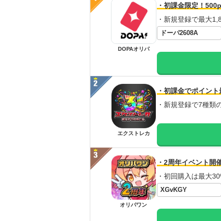
・初課金限定！500p
・新規登録で最大1,8
ドーパ2608A
DOPAオリパ
・初課金でポイント
・新規登録で7種類
エクストレカ
・2周年イベント開
・初回購入は最大30
XGvKGY
オリパワン