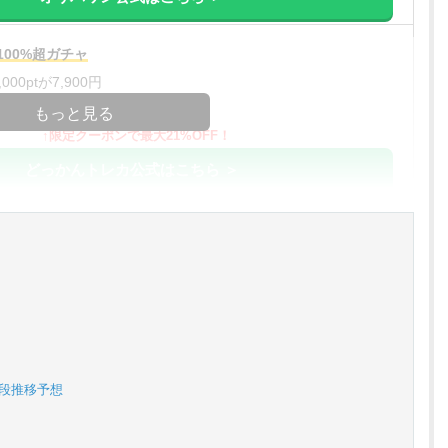
00%超ガチャ
00ptが7,900円
コードコピー
もっと見る
↑限定クーポンで最大21%OFF！
どっかんトレカ公式はこちら ＞
%OFF
アド確解禁
コードコピー
↑招待コードで最大2,000ptゲット
おりパンダ公式はこちら ＞
値段推移予想
アド確解禁
oin買える