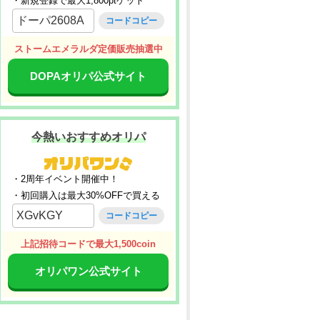
・新規登録で最大1,800ptゲット
ドーパ2608A
コードコピー
ストームエメラルダ定価販売抽選中
DOPAオリパ公式サイト
今熱いおすすめオリパ
・2周年イベント開催中！
・初回購入は最大30%OFFで買える
XGvKGY
コードコピー
上記招待コードで最大1,500coin
オリパワン公式サイト