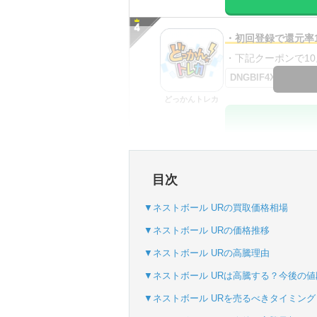
・初回登録で還元率1
・下記クーポンで10,0
DNGBIF4X
どっかんトレカ
・初回購入は最大90
目次
・新規登録で6種類
SVGC7P
▼ネストボール URの買取価格相場
おりパンダ
▼ネストボール URの価格推移
▼ネストボール URの高騰理由
▼ネストボール URは高騰する？今後の
・新規登録で6種類
▼ネストボール URを売るべきタイミング
・1,000円で1,500c