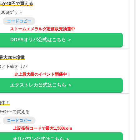
tが40円で買える
00ptゲット
コードコピー
ストームエメラルダ定価販売抽選中
DOPAオリパ公式はこちら ＞
最大20%増量
のアド確オリパ
史上最大級のイベント開催中！
エクストレカ公式はこちら ＞
催中！
%OFFで買える
コードコピー
上記招待コードで最大1,500coin
オリパワン公式はこちら ＞