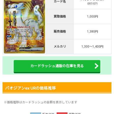
カード名
097/071
オリくじ公式はこちら ＞
オリくじ
買取価格
1,000円
・リリース1周年イベント開催中！
販売価格
1,380円
・新規登録で最大90%OFF
初回登録で4種類アド確解放
メルカリ
1,300～1,400円
TORAオリパ公式はこちら ＞
TORAオリパ
カードラッシュ通販の在庫を見る
パオジアンex URの価格推移
※価格推移はカードラッシュの金額を表示しています