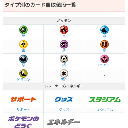
タイプ別のカード買取値段一覧
ポケモン
草
炎
水
雷
超
闘
悪
鋼
フェアリー
-
ドラゴン
無色
トレーナーズ/エネルギー
グッズ
サポート
スタジアム
-