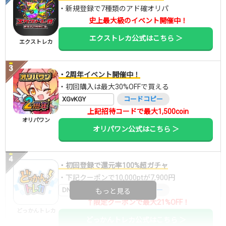
・新規登録で7種類のアド確オリパ
史上最大級のイベント開催中！
エクストレカ公式はこちら ＞
エクストレカ
・2周年イベント開催中！
・初回購入は最大30%OFFで買える
XGvKGY
コードコピー
上記招待コードで最大1,500coin
オリパワン
オリパワン公式はこちら ＞
・初回登録で還元率100%超ガチャ
・下記クーポンで10,000ptが7,900円
DNGBIF4X
コードコピー
もっと見る
↑限定クーポンで最大21%OFF！
どっかんトレカ
どっかんトレカ公式はこちら ＞