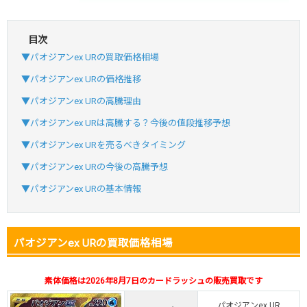
目次
・初回購入は最大90%OFF
▼パオジアンex URの買取価格相場
・新規登録で6種類アド確解禁
SVGC7P
コードコピー
▼パオジアンex URの価格推移
↑招待コードで最大2,000ptゲット
▼パオジアンex URの高騰理由
おりパンダ
おりパンダ公式はこちら ＞
▼パオジアンex URは高騰する？今後の値段推移予想
▼パオジアンex URを売るべきタイミング
・atone・ペイディ対応！
▼パオジアンex URの今後の高騰予想
・新規登録で6種類アド確解禁
▼パオジアンex URの基本情報
小口で当たりやすい穴場オリパ
オリパスタジアム公式はこちら ＞
オリパスタジアム
パオジアンex URの買取価格相場
・新規登録で無料100連できる！
素体価格は2026年8月7日のカードラッシュの販売買取です
・初回購入は500coinが50円
TVCM記念！激熱イベント開催中
パオジアンex UR