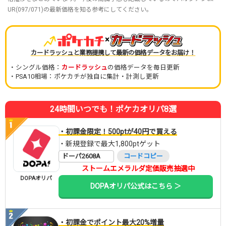
UR(097/071)の最新価格を知る参考にしてください。
×
カードラッシュと業務提携して最新の価格データをお届け！
・シングル価格：
カードラッシュ
の価格データを毎日更新
・PSA10相場：ポケカチが独自に集計・計測し更新
24時間いつでも！ポケカオリパ8選
・初課金限定！500ptが40円で買える
・新規登録で最大1,800ptゲット
ドーパ2608A
コードコピー
ストームエメラルダ定価販売抽選中
DOPAオリパ
DOPAオリパ公式はこちら ＞
・初課金でポイント最大20%増量