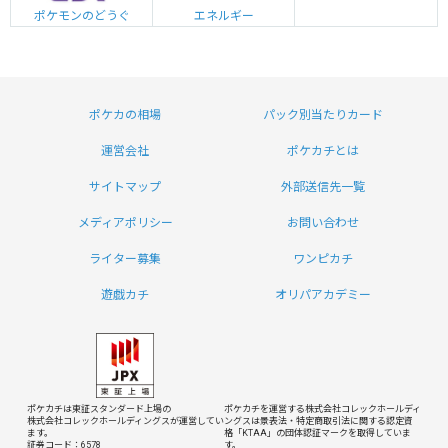
エネルギー
ポケモンのどうぐ
ポケカの相場
パック別当たりカード
運営会社
ポケカチとは
サイトマップ
外部送信先一覧
メディアポリシー
お問い合わせ
ライター募集
ワンピカチ
遊戯カチ
オリパアカデミー
ポケカチは東証スタンダード上場の
ポケカチを運営する株式会社コレックホールディ
株式会社コレックホールディングスが運営してい
ングスは
景表法・特定商取引法に関する認定資
ます。
格「KTAA」の団体認証マークを取得していま
証券コード：6578
す。