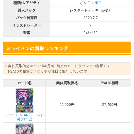
種類/レアリティ
ポケモン/
RR
封入パック
exスタートデッキ【svD】
パック発売日
2023.7.7
イラストレーター
-
型番
046/139
ミライドンの買取ランキング
※素体買取価格は2026年8月8日時点のカードラッシュの金額です
PSA10の相場はポケカチが独自に集計しています
カード名
素体買取価格
PSA10相場
22,000円
27,400円
ミライドン AR(シールド
戦プロモ)