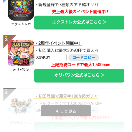
・新規登録で7種類のアド確オリパ
史上最大級のイベント開催中！
エクストレカ公式はこちら ＞
エクストレカ
・2周年イベント開催中！
・初回購入は最大30%OFFで買える
XGvKGY
コードコピー
上記招待コードで最大1,500coin
オリパワン
オリパワン公式はこちら ＞
・初回登録で還元率100%超ガチャ
・下記クーポンで10,000ptが7,900円
DNGBIF4X
コードコピー
もっと見る
↑限定クーポンで最大21%OFF！
どっかんトレカ
どっかんトレカ公式はこちら ＞