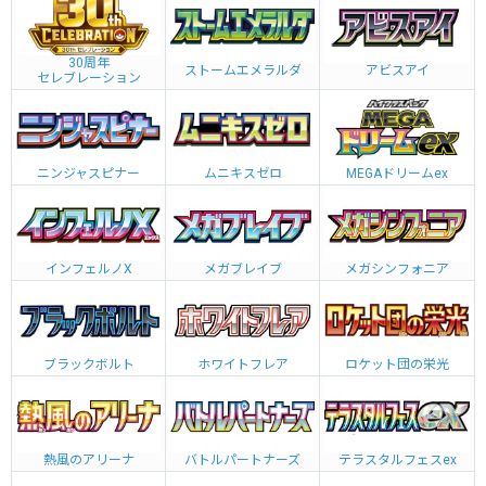
30周年
ストームエメラルダ
アビスアイ
セレブレーション
ニンジャスピナー
ムニキスゼロ
MEGAドリームex
インフェルノX
メガブレイブ
メガシンフォニア
ブラックボルト
ホワイトフレア
ロケット団の栄光
熱風のアリーナ
バトルパートナーズ
テラスタルフェスex