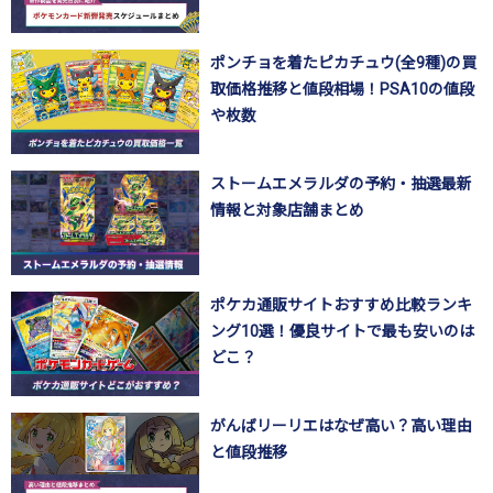
ポンチョを着たピカチュウ(全9種)の買
取価格推移と値段相場！PSA10の値段
や枚数
ストームエメラルダの予約・抽選最新
情報と対象店舗まとめ
ポケカ通販サイトおすすめ比較ランキ
ング10選！優良サイトで最も安いのは
どこ？
がんばリーリエはなぜ高い？高い理由
と値段推移