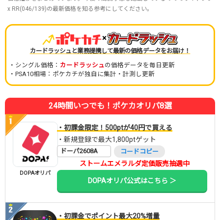
x RR(046/139)の最新価格を知る参考にしてください。
×
カードラッシュと業務提携して最新の価格データをお届け！
・シングル価格：
カードラッシュ
の価格データを毎日更新
・PSA10相場：ポケカチが独自に集計・計測し更新
24時間いつでも！ポケカオリパ8選
・初課金限定！500ptが40円で買える
・新規登録で最大1,800ptゲット
ドーパ2608A
コードコピー
ストームエメラルダ定価販売抽選中
DOPAオリパ
DOPAオリパ公式はこちら ＞
・初課金でポイント最大20%増量