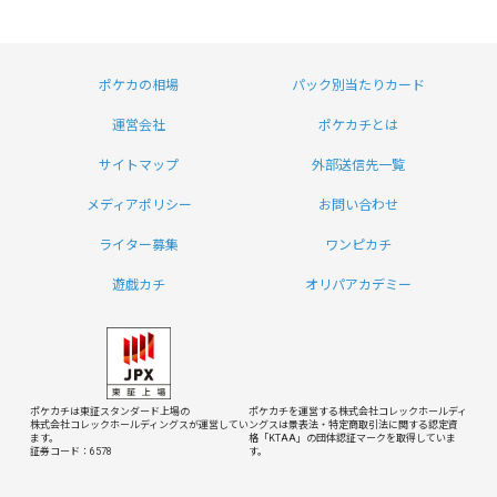
ポケカの相場
パック別当たりカード
運営会社
ポケカチとは
サイトマップ
外部送信先一覧
メディアポリシー
お問い合わせ
ライター募集
ワンピカチ
遊戯カチ
オリパアカデミー
ポケカチは東証スタンダード上場の
ポケカチを運営する株式会社コレックホールディ
株式会社コレックホールディングスが運営してい
ングスは
景表法・特定商取引法に関する認定資
ます。
格「KTAA」の団体認証マークを取得していま
証券コード：6578
す。