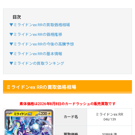
目次
・初回購入は最大90%OFF
▼ミライドンex RRの買取価格相場
・新規登録で6種類アド確解禁
SVGC7P
コードコピー
▼ミライドンex RRの価格推移
↑招待コードで最大2,000ptゲット
▼ミライドンex RRの今後の高騰予想
おりパンダ
おりパンダ公式はこちら ＞
▼ミライドンex RRの基本情報
▼ミライドンの買取ランキング
・atone・ペイディ対応！
・新規登録で6種類アド確解禁
小口で当たりやすい穴場オリパ
ミライドンex RRの買取価格相場
オリパスタジアム公式はこちら ＞
オリパスタジアム
素体価格は2026年8月8日のカードラッシュの販売買取です
ミライドンex RR
カード名
・新規登録で無料100連できる！
046/139
・初回購入は500coinが50円
TVCM記念！激熱イベント開催中
買取価格
30円未満