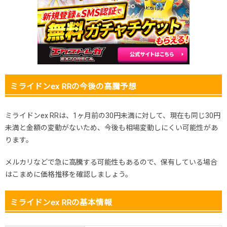
2025.11.25
30円未満
180円
-円
2025.11.15
30円未満
180円
-円
2025.11.5
30円未満
180円
-円
2025.10.25
30円未満
180円
-円
発売日初動
150円
380円
-円
ミライドンex RRの今後の高騰予想
ミライドンex RRは、1ヶ月前の30円未満に対して、現在も同じ30円
未満と金額の変動がないため、今後も相場変動しにくい可能性があ
ります。
メルカリなどで急に高騰する可能性もあるので、保有している場合
はこまめに価格推移を確認しましょう。
ミライドンex RRの基本情報