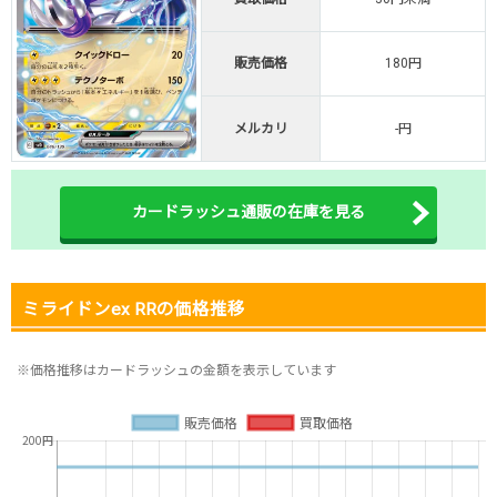
オリくじ公式はこちら ＞
オリくじ
販売価格
180円
・リリース1周年イベント開催中！
メルカリ
-円
・新規登録で最大90%OFF
初回登録で4種類アド確解放
TORAオリパ公式はこちら ＞
カードラッシュ通販の在庫を見る
TORAオリパ
ミライドンex RRの価格推移
※価格推移はカードラッシュの金額を表示しています