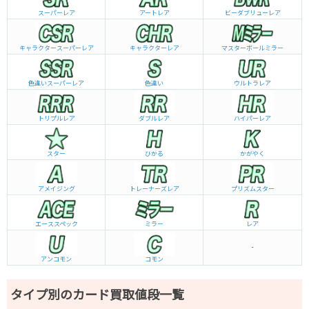
スーパーレア
アートレア
ビーダブリュー
レア
キャラクタースーパーレア
キャラクターレア
マスターボールミラー
色違いスーパーレア
色違い
ウルトラレア
トリプルレア
ダブルレア
ハイパーレア
スター
ひかる
かがやく
アメイジング
トレーナーズレア
プリズムスター
エーススペック
ミラー
レア
-
アンコモン
コモン
タイプ別のカード買取値段一覧