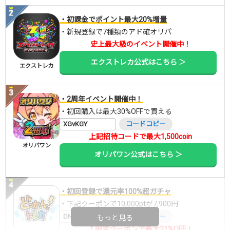
・初課金でポイント最大20%増量
・新規登録で7種類のアド確オリパ
史上最大級のイベント開催中！
エクストレカ公式はこちら ＞
エクストレカ
・2周年イベント開催中！
・初回購入は最大30%OFFで買える
XGvKGY
コードコピー
上記招待コードで最大1,500coin
オリパワン
オリパワン公式はこちら ＞
・初回登録で還元率100%超ガチャ
・下記クーポンで10,000ptが7,900円
DNGBIF4X
コードコピー
もっと見る
↑限定クーポンで最大21%OFF！