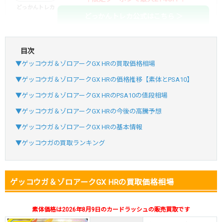
どっかんトレカ
どっかんトレカ公式はこちら ＞
目次
・初回購入は最大90%OFF
▼ゲッコウガ＆ゾロアークGX HRの買取価格相場
・新規登録で6種類アド確解禁
SVGC7P
コードコピー
▼ゲッコウガ＆ゾロアークGX HRの価格推移【素体とPSA10】
↑招待コードで最大2,000ptゲット
▼ゲッコウガ＆ゾロアークGX HRのPSA10の値段相場
おりパンダ
おりパンダ公式はこちら ＞
▼ゲッコウガ＆ゾロアークGX HRの今後の高騰予想
▼ゲッコウガ＆ゾロアークGX HRの基本情報
・atone・ペイディ対応！
▼ゲッコウガの買取ランキング
・新規登録で6種類アド確解禁
小口で当たりやすい穴場オリパ
ゲッコウガ＆ゾロアークGX HRの買取価格相場
オリパスタジアム公式はこちら ＞
オリパスタジアム
素体価格は2026年8月9日のカードラッシュの販売買取です
・新規登録で無料100連できる！