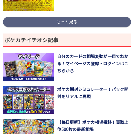
もっと見る
ポケカチイチオシ記事
自分のカードの相場変動が一目でわか
る！マイページの登録・ログインはこ
ちらから
ポケカ開封シミュレーター！パック開
封をリアルに再現
【毎日更新】ポケカ相場推移！買取上
位500枚の最新相場