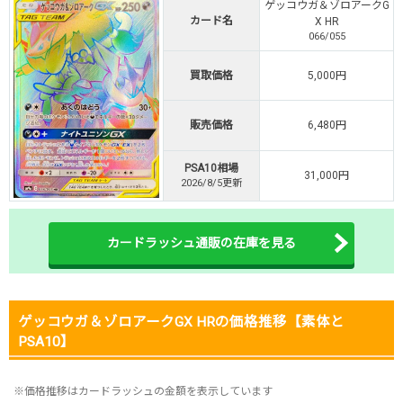
ゲッコウガ＆ゾロアークG
・初回購入は500coinが50円
カード名
X HR
TVCM記念！激熱イベント開催中
066/055
オリくじ公式はこちら ＞
オリくじ
買取価格
5,000円
販売価格
6,480円
・リリース1周年イベント開催中！
・新規登録で最大90%OFF
PSA10相場
初回登録で4種類アド確解放
31,000円
2026/8/5更新
TORAオリパ公式はこちら ＞
TORAオリパ
カードラッシュ通販の在庫を見る
ゲッコウガ＆ゾロアークGX HRの価格推移【素体と
PSA10】
※価格推移はカードラッシュの金額を表示しています