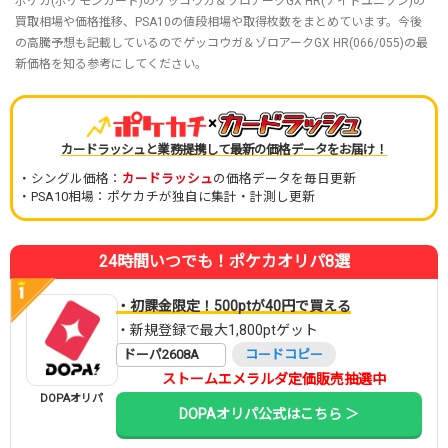
ポケカ(ポケモンカード)のゲッコウガ＆ゾロアークGX HR(ナイトユニゾン)の
買取相場や価格推移、PSA10の値段相場や取得枚数をまとめています。今後
の高騰予想も記載しているのでゲッコウガ＆ゾロアークGX HR(066/055)の最
新価格を知る参考にしてください。
×
カードラッシュと業務提携して最新の価格データをお届け！
・シングル価格：
カードラッシュ
の価格データを毎日更新
・PSA10相場：ポケカチが独自に集計・計測し更新
24時間いつでも！ポケカオリパ8選
・初課金限定！500ptが40円で買える
・新規登録で最大1,800ptゲット
ドーパ2608A
コードコピー
ストームエメラルダ定価販売抽選中
DOPAオリパ
DOPAオリパ公式はこちら ＞