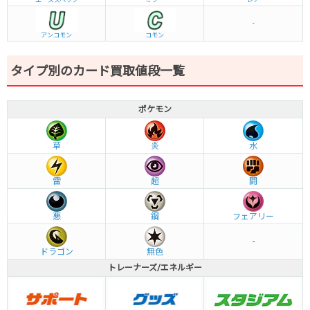
エーススペック
ミラー
レア
-
アンコモン
コモン
タイプ別のカード買取値段一覧
ポケモン
草
炎
水
雷
超
闘
悪
鋼
フェアリー
-
ドラゴン
無色
トレーナーズ/エネルギー