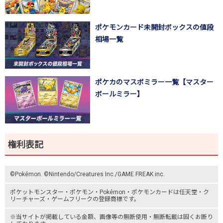
ポケモンカード未開封ボックスの値段
相場一覧
ポケカのマスボミラー一覧【マスター
ボールミラー】
権利表記
©Pokémon. ©Nintendo/Creatures Inc./GAME FREAK inc.
ポケットモンスター
・ポケモン・Pokémon・
ポケモンカード
は任天堂・
ク
リーチャーズ
・
ゲームフリーク
の登録商標です。
※当サイトが掲載している金額、画像等の無断使用・無断転載は固くお断り