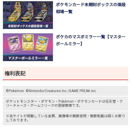
ポケモンカード未開封ボックスの値段
相場一覧
ポケカのマスボミラー一覧【マスター
ボールミラー】
権利表記
©Pokémon. ©Nintendo/Creatures Inc./GAME FREAK inc.
ポケットモンスター
・ポケモン・Pokémon・
ポケモンカード
は任天堂・
ク
リーチャーズ
・
ゲームフリーク
の登録商標です。
※当サイトが掲載している金額、画像等の無断使用・無断転載は固くお断り
しております。