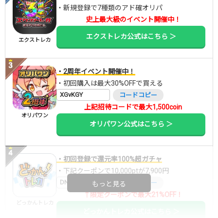
・新規登録で7種類のアド確オリパ
史上最大級のイベント開催中！
エクストレカ公式はこちら ＞
エクストレカ
・2周年イベント開催中！
・初回購入は最大30%OFFで買える
XGvKGY
コードコピー
上記招待コードで最大1,500coin
オリパワン
オリパワン公式はこちら ＞
・初回登録で還元率100%超ガチャ
・下記クーポンで10,000ptが7,900円
DNGBIF4X
コードコピー
もっと見る
↑限定クーポンで最大21%OFF！
どっかんトレカ
どっかんトレカ公式はこちら ＞