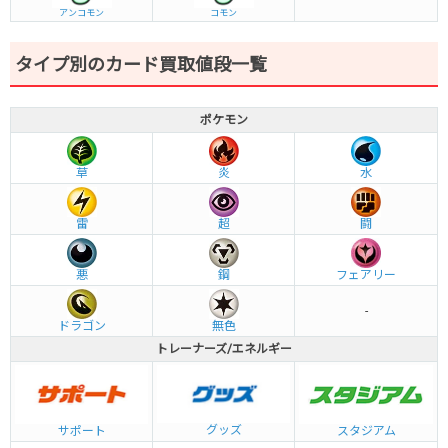
アンコモン
コモン
タイプ別のカード買取値段一覧
ポケモン
草
炎
水
雷
超
闘
悪
鋼
フェアリー
-
ドラゴン
無色
トレーナーズ/エネルギー
グッズ
サポート
スタジアム