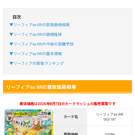
目次
・初回購入は最大90%OFF
▼リーフィアex RRの買取価格相場
・新規登録で6種類アド確解禁
SVGC7P
コードコピー
▼リーフィアex RRの価格推移
↑招待コードで最大2,000ptゲット
▼リーフィアex RRの今後の高騰予想
おりパンダ
おりパンダ公式はこちら ＞
▼リーフィアex RRの基本情報
▼リーフィアの買取ランキング
・新規登録で6種類アド確解禁
・1,000円で1,500coin買える
小口で当たりやすい穴場オリパ
リーフィアex RRの買取価格相場
オリパスタジアム公式はこちら ＞
オリパスタジアム
素体価格は2026年8月7日のカードラッシュの販売買取です
リーフィアex RR
カード名
・初回購入は500coinが50円
003/187
・新規限定！8種類の激熱オリパ
新規登録で無料100連できる
買取価格
200円