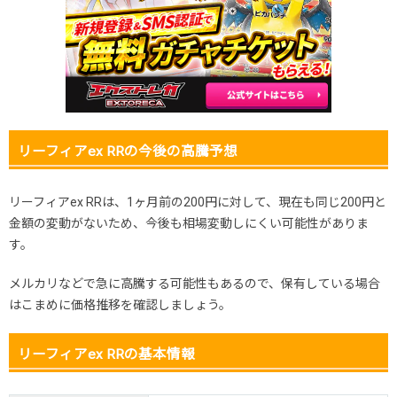
2025.11.25
100円
280円
-円
2025.11.15
100円
280円
-円
2025.11.5
50円
220円
-円
2025.10.25
50円
220円
-円
発売日初動
100円
280円
-円
リーフィアex RRの今後の高騰予想
リーフィアex RRは、1ヶ月前の200円に対して、現在も同じ200円と
金額の変動がないため、今後も相場変動しにくい可能性がありま
す。
メルカリなどで急に高騰する可能性もあるので、保有している場合
はこまめに価格推移を確認しましょう。
リーフィアex RRの基本情報