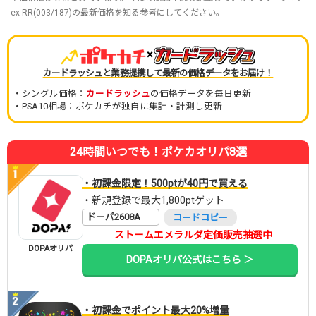
ex RR(003/187)の最新価格を知る参考にしてください。
×
カードラッシュと業務提携して最新の価格データをお届け！
・シングル価格：
カードラッシュ
の価格データを毎日更新
・PSA10相場：ポケカチが独自に集計・計測し更新
24時間いつでも！ポケカオリパ8選
・初課金限定！500ptが40円で買える
・新規登録で最大1,800ptゲット
ドーパ2608A
コードコピー
ストームエメラルダ定価販売抽選中
DOPAオリパ
DOPAオリパ公式はこちら ＞
・初課金でポイント最大20%増量