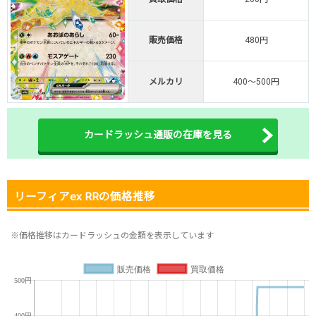
オリくじ公式はこちら ＞
オリくじ
販売価格
480円
・リリース1周年イベント開催中！
メルカリ
400～500円
・新規登録で最大90%OFF
初回登録で4種類アド確解放
TORAオリパ公式はこちら ＞
カードラッシュ通販の在庫を見る
TORAオリパ
リーフィアex RRの価格推移
※価格推移はカードラッシュの金額を表示しています