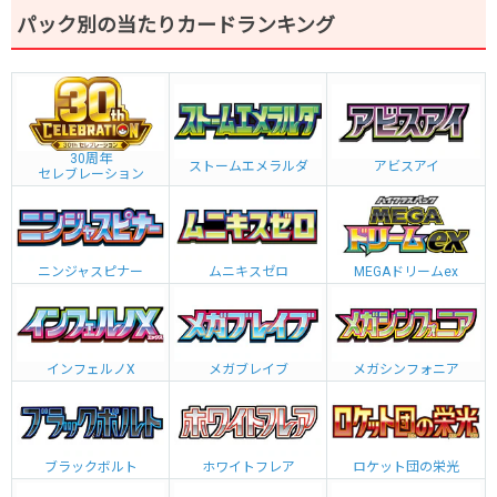
パック別の当たりカードランキング
30周年
ストームエメラルダ
アビスアイ
セレブレーション
ニンジャスピナー
ムニキスゼロ
MEGAドリームex
インフェルノX
メガブレイブ
メガシンフォニア
ブラックボルト
ホワイトフレア
ロケット団の栄光