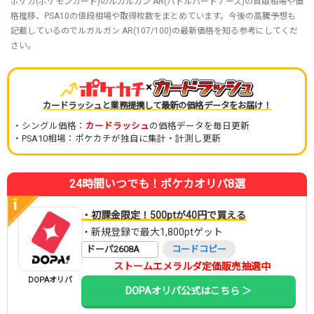
ポケカ(ポケモンカード)のルガルガン AR(バトルパートナーズ)の買取相場や価
格推移、PSA10の値段相場や取得枚数をまとめています。今後の高騰予想も
記載しているのでルガルガン AR(107/100)の最新価格を知る参考にしてくだ
さい。
×
カードラッシュと業務提携して最新の価格データをお届け！
・シングル価格：
カードラッシュ
の価格データを毎日更新
・PSA10相場：ポケカチが独自に集計・計測し更新
24時間いつでも！ポケカオリパ8選
・初課金限定！500ptが40円で買える
・新規登録で最大1,800ptゲット
ドーパ2608A
コードコピー
ストームエメラルダ定価販売抽選中
DOPAオリパ
DOPAオリパ公式はこちら ＞