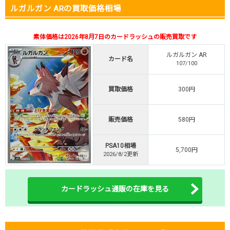
ルガルガン ARの買取価格相場
・新規限定！8種類の激熱オリパ
新規登録で無料100連できる
素体価格は2026年8月7日のカードラッシュの販売買取です
オリくじ公式はこちら ＞
オリくじ
ルガルガン AR
カード名
107/100
・リリース1周年イベント開催中！
・新規登録で最大90%OFF
買取価格
300円
初回登録で4種類アド確解放
TORAオリパ公式はこちら ＞
販売価格
580円
TORAオリパ
PSA10相場
5,700円
2026/8/2更新
カードラッシュ通販の在庫を見る