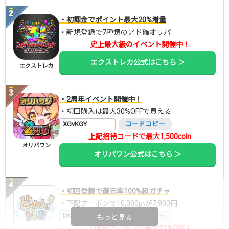
・初課金でポイント最大20%増量
・新規登録で7種類のアド確オリパ
史上最大級のイベント開催中！
エクストレカ公式はこちら ＞
エクストレカ
・2周年イベント開催中！
・初回購入は最大30%OFFで買える
XGvKGY
コードコピー
上記招待コードで最大1,500coin
オリパワン
オリパワン公式はこちら ＞
・初回登録で還元率100%超ガチャ
・下記クーポンで10,000ptが7,900円
DNGBIF4X
コードコピー
もっと見る
↑限定クーポンで最大21%OFF！