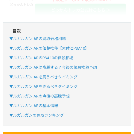
どっかんトレカ
どっかんトレカ公式はこちら ＞
目次
・初回購入は最大90%OFF
▼ルガルガン ARの買取価格相場
・新規登録で6種類アド確解禁
SVGC7P
コードコピー
▼ルガルガン ARの価格推移【素体とPSA10】
↑招待コードで最大2,000ptゲット
▼ルガルガン ARのPSA10の値段相場
おりパンダ
おりパンダ公式はこちら ＞
▼ルガルガン ARは高騰する？今後の値段推移予想
▼ルガルガン ARを買うべきタイミング
・新規登録で6種類アド確解禁
▼ルガルガン ARを売るべきタイミング
・1,000円で1,500coin買える
▼ルガルガン ARの今後の高騰予想
小口で当たりやすい穴場オリパ
▼ルガルガン ARの基本情報
オリパスタジアム公式はこちら ＞
オリパスタジアム
▼ルガルガンの買取ランキング
・初回購入は500coinが50円