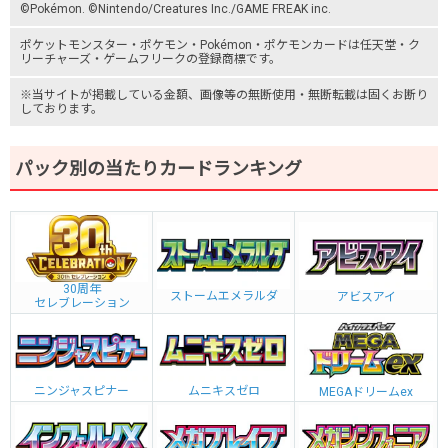
©Pokémon. ©Nintendo/Creatures Inc./GAME FREAK inc.
ポケットモンスター
・ポケモン・Pokémon・
ポケモンカード
は任天堂・
ク
リーチャーズ
・
ゲームフリーク
の登録商標です。
※当サイトが掲載している金額、画像等の無断使用・無断転載は固くお断り
しております。
パック別の当たりカードランキング
30周年
ストームエメラルダ
アビスアイ
セレブレーション
ニンジャスピナー
ムニキスゼロ
MEGAドリームex