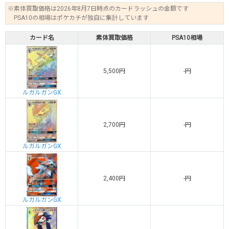
※素体買取価格は2026年8月7日時点のカードラッシュの金額です
PSA10の相場はポケカチが独自に集計しています
カード名
素体買取価格
PSA10相場
5,500円
-円
ルガルガンGX
2,700円
-円
ルガルガンGX
2,400円
-円
ルガルガンGX