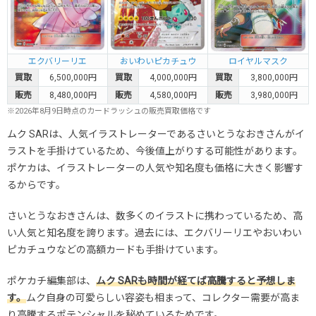
エクバリーリエ
おいわいピカチュウ
ロイヤルマスク
買取
6,500,000円
買取
4,000,000円
買取
3,800,000円
販売
8,480,000円
販売
4,580,000円
販売
3,980,000円
※2026年8月9日時点のカードラッシュの販売買取価格です
ムク SARは、人気イラストレーターであるさいとうなおきさんがイ
ラストを手掛けているため、今後値上がりする可能性があります。
ポケカは、イラストレーターの人気や知名度も価格に大きく影響す
るからです。
さいとうなおきさんは、数多くのイラストに携わっているため、高
い人気と知名度を誇ります。過去には、エクバリーリエやおいわい
ピカチュウなどの高額カードも手掛けています。
ポケカチ編集部は、
ムク SARも時間が経てば高騰すると予想しま
す。
ムク自身の可愛らしい容姿も相まって、コレクター需要が高ま
り高騰するポテンシャルを秘めているためです。