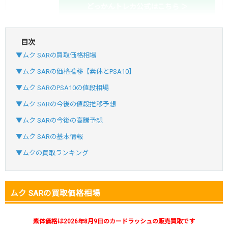
どっかんトレカ公式はこちら ＞
目次
・初回購入は最大90%OFF
▼ムク SARの買取価格相場
・新規登録で6種類アド確解禁
SVGC7P
コードコピー
▼ムク SARの価格推移【素体とPSA10】
↑招待コードで最大2,000ptゲット
▼ムク SARのPSA10の値段相場
おりパンダ
おりパンダ公式はこちら ＞
▼ムク SARの今後の値段推移予想
▼ムク SARの今後の高騰予想
・atone・ペイディ対応！
▼ムク SARの基本情報
・新規登録で6種類アド確解禁
▼ムクの買取ランキング
小口で当たりやすい穴場オリパ
オリパスタジアム公式はこちら ＞
オリパスタジアム
ムク SARの買取価格相場
・新規登録で無料100連できる！
素体価格は2026年8月9日のカードラッシュの販売買取です
・初回購入は500coinが50円