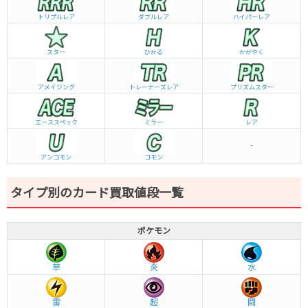
トリプルレア
ダブルレア
ハイパーレア
スター
ひかる
かがやく
アメイジング
トレーナーズレア
プリズムスター
エーススペック
ミラー
レア
-
アンコモン
コモン
タイプ別のカード買取値段一覧
ポケモン
草
炎
水
雷
超
闘