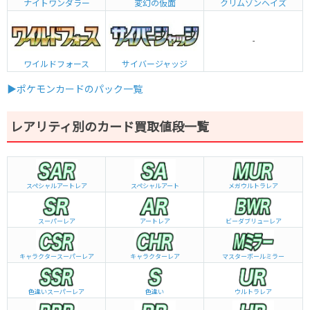
ナイトワンダラー
変幻の仮面
クリムゾンヘイズ
-
ワイルドフォース
サイバージャッジ
▶ポケモンカードのパック一覧
レアリティ別のカード買取値段一覧
スペシャルアートレア
スペシャルアート
メガウルトラレア
スーパーレア
アートレア
ビーダブリュー
レア
キャラクタースーパーレア
キャラクターレア
マスターボールミラー
色違いスーパーレア
色違い
ウルトラレア