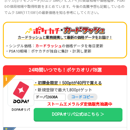
ポケカ(ポケモンカード)のムク SAR(アビスアイ)の買取相場や価格推移、PSA1
0の値段相場や取得枚数をまとめています。今後の高騰予想も記載しているの
でムク SAR(117/081)の最新価格を知る参考にしてください。
×
カードラッシュと業務提携して最新の価格データをお届け！
・シングル価格：
カードラッシュ
の価格データを毎日更新
・PSA10相場：ポケカチが独自に集計・計測し更新
24時間いつでも！ポケカオリパ8選
・初課金限定！500ptが40円で買える
・新規登録で最大1,800ptゲット
ドーパ2608A
コードコピー
ストームエメラルダ定価販売抽選中
DOPAオリパ
DOPAオリパ公式はこちら ＞