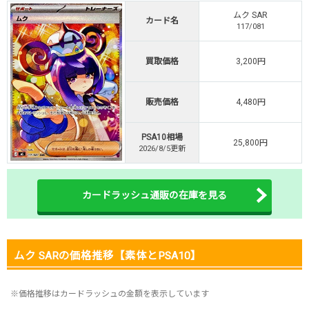
TVCM記念！激熱イベント開催中
ムク SAR
カード名
117/081
オリくじ公式はこちら ＞
オリくじ
買取価格
3,200円
・リリース1周年イベント開催中！
販売価格
4,480円
・新規登録で最大90%OFF
初回登録で4種類アド確解放
PSA10相場
25,800円
TORAオリパ公式はこちら ＞
2026/8/5更新
TORAオリパ
カードラッシュ通販の在庫を見る
ムク SARの価格推移【素体とPSA10】
※価格推移はカードラッシュの金額を表示しています