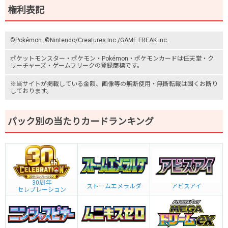
権利表記
©Pokémon. ©Nintendo/Creatures Inc./GAME FREAK inc.
ポケットモンスター
・ポケモン・Pokémon・
ポケモンカード
は任天堂・
ク
リーチャーズ
・
ゲームフリーク
の登録商標です。
※当サイトが掲載している金額、画像等の無断使用・無断転載は固くお断り
しております。
パック別の当たりカードランキング
30周年
ストームエメラルダ
アビスアイ
セレブレーション