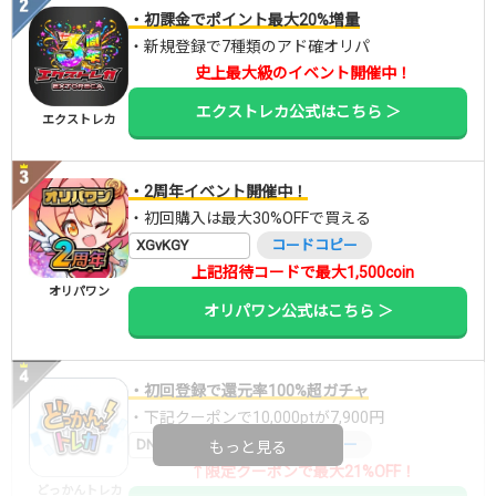
・初課金でポイント最大20%増量
・新規登録で7種類のアド確オリパ
史上最大級のイベント開催中！
エクストレカ公式はこちら ＞
エクストレカ
・2周年イベント開催中！
・初回購入は最大30%OFFで買える
XGvKGY
コードコピー
上記招待コードで最大1,500coin
オリパワン
オリパワン公式はこちら ＞
・初回登録で還元率100%超ガチャ
・下記クーポンで10,000ptが7,900円
DNGBIF4X
コードコピー
もっと見る
↑限定クーポンで最大21%OFF！
どっかんトレカ