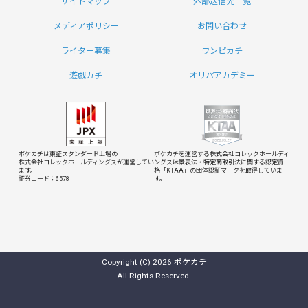
サイトマップ
外部送信先一覧
メディアポリシー
お問い合わせ
ライター募集
ワンピカチ
遊戯カチ
オリパアカデミー
ポケカチは東証スタンダード上場の
ポケカチを運営する株式会社コレックホールディ
株式会社コレックホールディングスが運営してい
ングスは
景表法・特定商取引法に関する認定資
ます。
格「KTAA」の団体認証マークを取得していま
証券コード：6578
す。
Copyright (C) 2026 ポケカチ
All Rights Reserved.