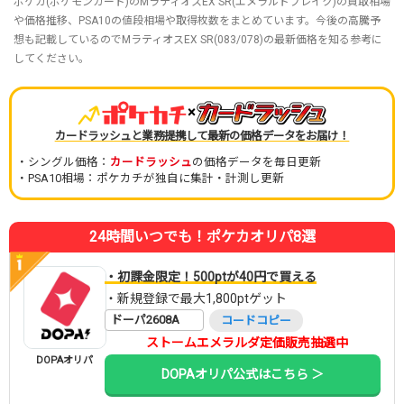
ポケカ(ポケモンカード)のMラティオスEX SR(エメラルドブレイク)の買取相場
や価格推移、PSA10の値段相場や取得枚数をまとめています。今後の高騰予
想も記載しているのでMラティオスEX SR(083/078)の最新価格を知る参考に
してください。
×
カードラッシュと業務提携して最新の価格データをお届け！
・シングル価格：
カードラッシュ
の価格データを毎日更新
・PSA10相場：ポケカチが独自に集計・計測し更新
24時間いつでも！ポケカオリパ8選
・初課金限定！500ptが40円で買える
・新規登録で最大1,800ptゲット
ドーパ2608A
コードコピー
ストームエメラルダ定価販売抽選中
DOPAオリパ
DOPAオリパ公式はこちら ＞