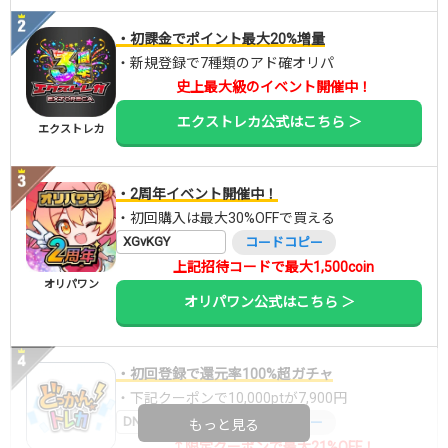
・初課金でポイント最大20%増量
・新規登録で7種類のアド確オリパ
史上最大級のイベント開催中！
エクストレカ公式はこちら ＞
エクストレカ
・2周年イベント開催中！
・初回購入は最大30%OFFで買える
XGvKGY
コードコピー
上記招待コードで最大1,500coin
オリパワン
オリパワン公式はこちら ＞
・初回登録で還元率100%超ガチャ
・下記クーポンで10,000ptが7,900円
DNGBIF4X
コードコピー
もっと見る
↑限定クーポンで最大21%OFF！