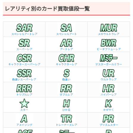
レアリティ別のカード買取値段一覧
スペシャルアートレア
スペシャルアート
メガウルトラレア
スーパーレア
アートレア
ビーダブリュー
レア
キャラクタースーパーレア
キャラクターレア
マスターボールミラー
色違いスーパーレア
色違い
ウルトラレア
トリプルレア
ダブルレア
ハイパーレア
スター
ひかる
かがやく
アメイジング
トレーナーズレア
プリズムスター