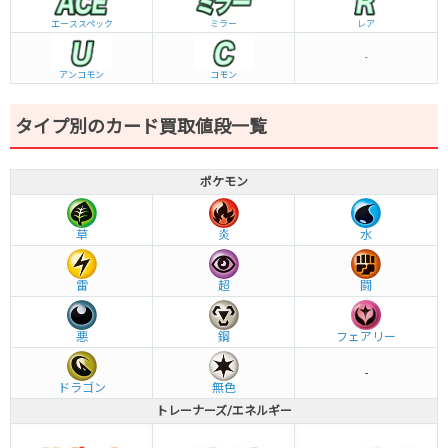
エーススペック
ミラー
レア
-
アンコモン
コモン
タイプ別のカード買取値段一覧
ポケモン
草
炎
水
雷
超
闘
悪
鋼
フェアリー
-
ドラゴン
無色
トレーナーズ/エネルギー