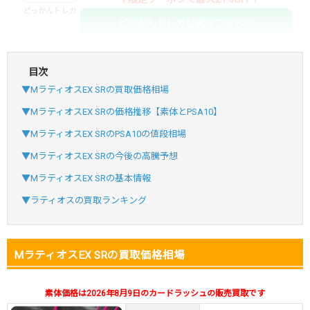
どっかんトレカ
どっかんトレカ公式はこちら ＞
目次
・初回購入は最大90%OFF
▼MラティオスEX SRの買取価格相場
・新規登録で6種類アド確解禁
SVGC7P
コードコピー
▼MラティオスEX SRの価格推移【素体とPSA10】
↑招待コードで最大2,000ptゲット
▼MラティオスEX SRのPSA10の値段相場
おりパンダ
おりパンダ公式はこちら ＞
▼MラティオスEX SRの今後の高騰予想
▼MラティオスEX SRの基本情報
・atone・ペイディ対応！
▼ラティオスの買取ランキング
・新規登録で6種類アド確解禁
小口で当たりやすい穴場オリパ
MラティオスEX SRの買取価格相場
オリパスタジアム公式はこちら ＞
オリパスタジアム
素体価格は2026年8月9日のカードラッシュの販売買取です
・新規登録で無料100連できる！