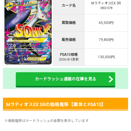
MラティオスEX SR
・初回購入は500coinが50円
カード名
083/078
TVCM記念！激熱イベント開催中
オリくじ公式はこちら ＞
買取価格
65,000円
オリくじ
販売価格
79,800円
・リリース1周年イベント開催中！
・新規登録で最大90%OFF
PSA10相場
初回登録で4種類アド確解放
130,000円
2026/8/5更新
TORAオリパ公式はこちら ＞
TORAオリパ
カードラッシュ通販の在庫を見る
MラティオスEX SRの価格推移【素体とPSA10】
※価格推移はカードラッシュの金額を表示しています