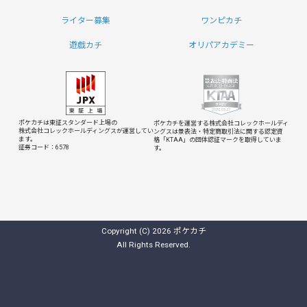
ライター募集
ワンピカチ
遊戯カチ
オリパアカデミー
ポケカチは東証スタンダード上場の
ポケカチを運営する株式会社コレックホールディ
株式会社コレックホールディングスが運営してい
ングスは
景表法・特定商取引法に関する認定資
ます。
格「KTAA」の団体認証マークを取得していま
証券コード：6578
す。
Copyright (C) 2026 ポケカチ
All Rights Reserved.