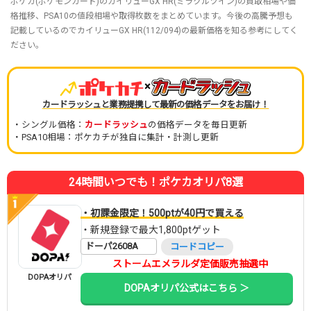
ポケカ(ポケモンカード)のカイリューGX HR(ミラクルツイン)の買取相場や価
格推移、PSA10の値段相場や取得枚数をまとめています。今後の高騰予想も
記載しているのでカイリューGX HR(112/094)の最新価格を知る参考にしてく
ださい。
×
カードラッシュと業務提携して最新の価格データをお届け！
・シングル価格：
カードラッシュ
の価格データを毎日更新
・PSA10相場：ポケカチが独自に集計・計測し更新
24時間いつでも！ポケカオリパ8選
・初課金限定！500ptが40円で買える
・新規登録で最大1,800ptゲット
ドーパ2608A
コードコピー
ストームエメラルダ定価販売抽選中
DOPAオリパ
DOPAオリパ公式はこちら ＞