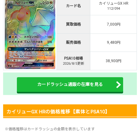
カイリューGX HR
・初回購入は500coinが50円
カード名
112/094
TVCM記念！激熱イベント開催中
オリくじ公式はこちら ＞
買取価格
7,000円
オリくじ
販売価格
9,480円
・リリース1周年イベント開催中！
・新規登録で最大90%OFF
PSA10相場
初回登録で4種類アド確解放
38,900円
2026/8/5更新
TORAオリパ公式はこちら ＞
TORAオリパ
カードラッシュ通販の在庫を見る
カイリューGX HRの価格推移【素体とPSA10】
※価格推移はカードラッシュの金額を表示しています