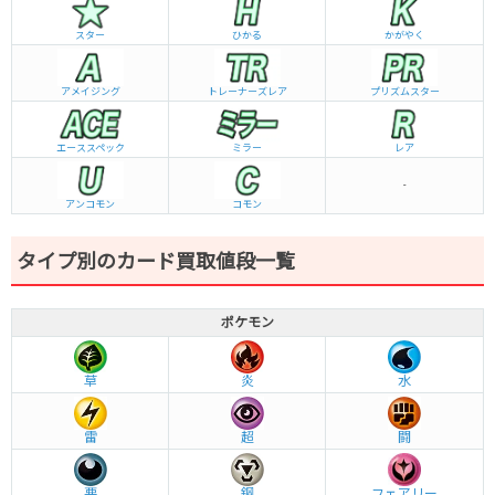
スター
ひかる
かがやく
アメイジング
トレーナーズレア
プリズムスター
エーススペック
ミラー
レア
-
アンコモン
コモン
タイプ別のカード買取値段一覧
ポケモン
草
炎
水
雷
超
闘
悪
鋼
フェアリー