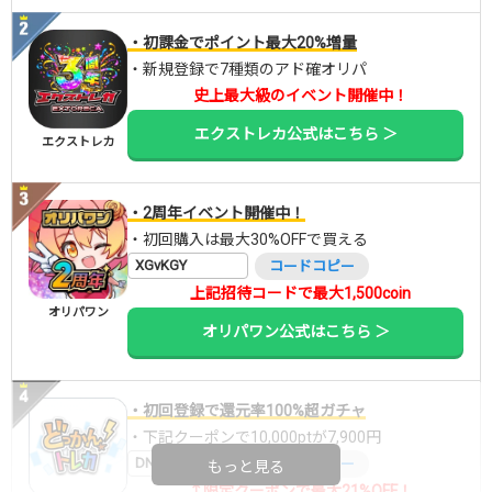
・初課金でポイント最大20%増量
・新規登録で7種類のアド確オリパ
史上最大級のイベント開催中！
エクストレカ公式はこちら ＞
エクストレカ
・2周年イベント開催中！
・初回購入は最大30%OFFで買える
XGvKGY
コードコピー
上記招待コードで最大1,500coin
オリパワン
オリパワン公式はこちら ＞
・初回登録で還元率100%超ガチャ
・下記クーポンで10,000ptが7,900円
DNGBIF4X
コードコピー
もっと見る
↑限定クーポンで最大21%OFF！