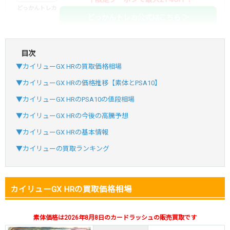
どっかんトレカ
どっかんトレカ公式はこちら ＞
目次
・初回購入は最大90%OFF
▼カイリューGX HRの買取価格相場
・新規登録で6種類アド確解禁
SVGC7P
コードコピー
▼カイリューGX HRの価格推移【素体とPSA10】
↑招待コードで最大2,000ptゲット
▼カイリューGX HRのPSA10の値段相場
おりパンダ
おりパンダ公式はこちら ＞
▼カイリューGX HRの今後の高騰予想
▼カイリューGX HRの基本情報
・atone・ペイディ対応！
▼カイリューの買取ランキング
・新規登録で6種類アド確解禁
小口で当たりやすい穴場オリパ
カイリューGX HRの買取価格相場
オリパスタジアム公式はこちら ＞
オリパスタジアム
素体価格は2026年8月8日のカードラッシュの販売買取です
・新規登録で無料100連できる！