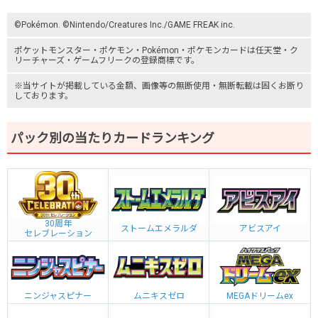
©Pokémon. ©Nintendo/Creatures Inc./GAME FREAK inc.
ポケットモンスター
・ポケモン・Pokémon・
ポケモンカード
は任天堂・
ク
リーチャーズ
・
ゲームフリーク
の登録商標です。
※当サイトが掲載している金額、画像等の無断使用・無断転載は固くお断り
しております。
パック別の当たりカードランキング
30周年
ストームエメラルダ
アビスアイ
セレブレーション
ニンジャスピナー
ムニキスゼロ
MEGAドリームex