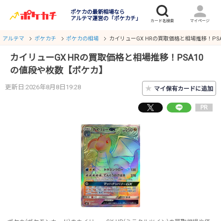
ポケカの最新相場なら
アルテマ運営の「ポケカチ」
アルテマ
ポケカチ
ポケカの相場
カイリューGX HRの買取価格と相場推移！PS
カイリューGX HRの買取価格と相場推移！PSA10
の値段や枚数【ポケカ】
更新日:2026年8月8日19:28
★
マイ保有カードに追加
PR