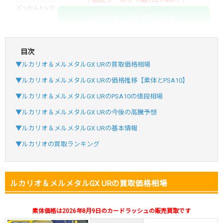
どっかんトレカ
どっかんトレカ公式はこちら ＞
目次
・初回購入は最大90%OFF
▼ルカリオ＆メルメタルGX URの買取価格相場
・新規登録で6種類アド確解禁
SVGC7P
コードコピー
▼ルカリオ＆メルメタルGX URの価格推移【素体とPSA10】
↑招待コードで最大2,000ptゲット
▼ルカリオ＆メルメタルGX URのPSA10の値段相場
おりパンダ
おりパンダ公式はこちら ＞
▼ルカリオ＆メルメタルGX URの今後の高騰予想
▼ルカリオ＆メルメタルGX URの基本情報
・atone・ペイディ対応！
▼ルカリオの買取ランキング
・新規登録で6種類アド確解禁
小口で当たりやすい穴場オリパ
ルカリオ＆メルメタルGX URの買取価格相場
オリパスタジアム公式はこちら ＞
オリパスタジアム
素体価格は2026年8月9日のカードラッシュの販売買取です
・新規登録で無料100連できる！