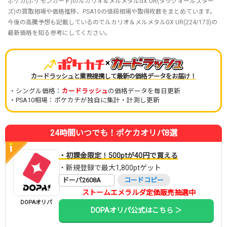
ポケカ(ポケモンカード)のルカリオ＆メルメタルGX UR(タッグオールスター
ズ)の買取相場や価格推移、PSA10の値段相場や取得枚数をまとめています。
今後の高騰予想も記載しているのでルカリオ＆メルメタルGX UR(224/173)の
最新価格を知る参考にしてください。
×
カードラッシュと業務提携して最新の価格データをお届け！
・シングル価格：
カードラッシュ
の価格データを毎日更新
・PSA10相場：ポケカチが独自に集計・計測し更新
24時間いつでも！ポケカオリパ8選
・初課金限定！500ptが40円で買える
・新規登録で最大1,800ptゲット
ドーパ2608A
コードコピー
ストームエメラルダ定価販売抽選中
DOPAオリパ
DOPAオリパ公式はこちら ＞