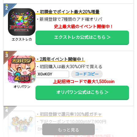
・初課金でポイント最大20%増量
・新規登録で7種類のアド確オリパ
史上最大級のイベント開催中！
エクストレカ公式はこちら ＞
エクストレカ
・2周年イベント開催中！
・初回購入は最大30%OFFで買える
XGvKGY
コードコピー
上記招待コードで最大1,500coin
オリパワン
オリパワン公式はこちら ＞
・初回登録で還元率100%超ガチャ
・下記クーポンで10,000ptが7,900円
DNGBIF4X
コードコピー
もっと見る
↑限定クーポンで最大21%OFF！