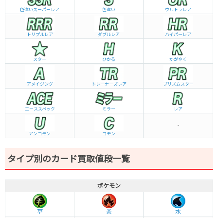
色違いスーパーレア
色違い
ウルトラレア
トリプルレア
ダブルレア
ハイパーレア
スター
ひかる
かがやく
アメイジング
トレーナーズレア
プリズムスター
エーススペック
ミラー
レア
-
アンコモン
コモン
タイプ別のカード買取値段一覧
ポケモン
草
炎
水