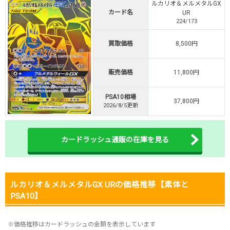
ルカリオ＆メルメタルGX
・初回購入は500coinが50円
カード名
UR
TVCM記念！激熱イベント開催中
224/173
オリくじ公式はこちら ＞
オリくじ
買取価格
8,500円
販売価格
11,800円
・リリース1周年イベント開催中！
・新規登録で最大90%OFF
PSA10相場
初回登録で4種類アド確解放
37,800円
2026/8/5更新
TORAオリパ公式はこちら ＞
TORAオリパ
カードラッシュ通販の在庫を見る
ルカリオ＆メルメタルGX URの価格推移【素体と
PSA10】
※価格推移はカードラッシュの金額を表示しています