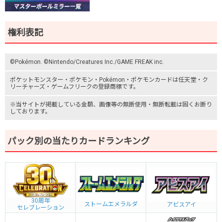
権利表記
©Pokémon. ©Nintendo/Creatures Inc./GAME FREAK inc.
ポケットモンスター
・ポケモン・Pokémon・
ポケモンカード
は任天堂・
ク
リーチャーズ
・
ゲームフリーク
の登録商標です。
※当サイトが掲載している金額、画像等の無断使用・無断転載は固くお断り
しております。
パック別の当たりカードランキング
30周年
ストームエメラルダ
アビスアイ
セレブレーション