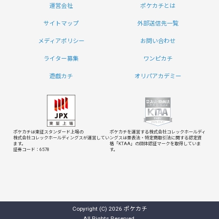
運営会社
ポケカチとは
サイトマップ
外部送信先一覧
メディアポリシー
お問い合わせ
ライター募集
ワンピカチ
遊戯カチ
オリパアカデミー
ポケカチは東証スタンダード上場の
ポケカチを運営する株式会社コレックホールディ
株式会社コレックホールディングスが運営してい
ングスは
景表法・特定商取引法に関する認定資
ます。
格「KTAA」の団体認証マークを取得していま
証券コード：6578
す。
Copyright (C) 2026 ポケカチ
All Rights Reserved.