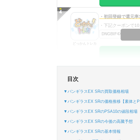
・初回登録で還元率1
・下記クーポンで10,0
DNGBIF4X
どっかんトレカ
・初回購入は最大90
目次
・新規登録で6種類
SVGC7P
▼バンギラスEX SRの買取価格相場
おりパンダ
▼バンギラスEX SRの価格推移【素体とPS
▼バンギラスEX SRのPSA10の値段相場
▼バンギラスEX SRの今後の高騰予想
・atone・ペイディ
▼バンギラスEX SRの基本情報
・新規登録で6種類