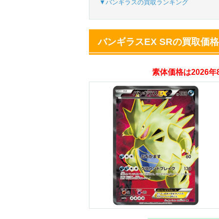
▼バンギラスの買取ランキング
オリパスタジアム
バンギラスEX SRの買取価
・新規登録で無料10
・初回購入は500coi
素体価格は2026
オリくじ
・リリース1周年イ
・新規登録で最大90
TORAオリパ