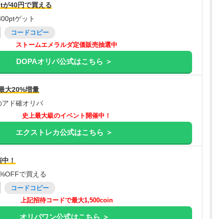
tが40円で買える
00ptゲット
コードコピー
ストームエメラルダ定価販売抽選中
DOPAオリパ公式はこちら ＞
最大20%増量
のアド確オリパ
史上最大級のイベント開催中！
エクストレカ公式はこちら ＞
催中！
%OFFで買える
コードコピー
上記招待コードで最大1,500coin
オリパワン公式はこちら ＞