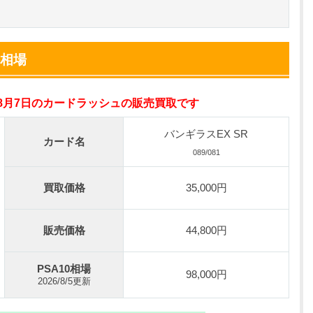
小口で当たりやすい穴場オリパ
オリパスタジアム公式はこちら ＞
格相場
0連できる！
nが50円
年8月7日のカードラッシュの販売買取です
TVCM記念！激熱イベント開催中
オリくじ公式はこちら ＞
バンギラスEX SR
カード名
089/081
ベント開催中！
買取価格
35,000円
%OFF
初回登録で4種類アド確解放
TORAオリパ公式はこちら ＞
販売価格
44,800円
PSA10相場
98,000円
2026/8/5更新