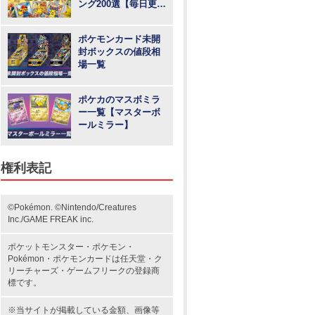
ング200選【毎日更
新】
ポケモンカード未開
封ボックスの値段相
場一覧
ポケカのマスボミラ
ー一覧【マスターボ
ールミラー】
権利表記
©Pokémon. ©Nintendo/Creatures
Inc./GAME FREAK inc.
ポケットモンスター
・ポケモン・
Pokémon・
ポケモンカード
は任天堂・
ク
リーチャーズ
・
ゲームフリーク
の登録商
標です。
※当サイトが掲載している金額、画像等