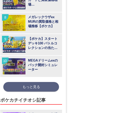
場
【MUR/SAR/SR/AR
】
メガレックウザex
MURの買取価格と相
場推移【ポケカ】
【ポケカ】スタート
デッキ100 バトルコ
レクションの当たり
カードや買取価格相
場と番号
MEGAドリームexの
パック開封シミュレ
ーター
もっと見る
ポケカチイチオシ記事