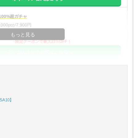
00%超ガチャ
00ptが7,900円
コードコピー
もっと見る
↑限定クーポンで最大21%OFF！
どっかんトレカ公式はこちら ＞
%OFF
アド確解禁
コードコピー
↑招待コードで最大2,000ptゲット
A10】
おりパンダ公式はこちら ＞
対応！
アド確解禁