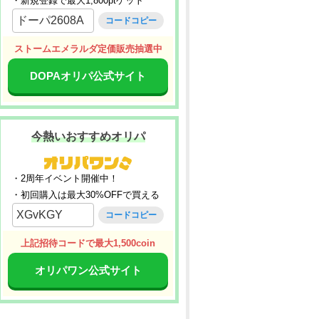
・新規登録で最大1,800ptゲット
ドーパ2608A
コードコピー
ストームエメラルダ定価販売抽選中
DOPAオリパ公式サイト
今熱いおすすめオリパ
・2周年イベント開催中！
・初回購入は最大30%OFFで買える
XGvKGY
コードコピー
上記招待コードで最大1,500coin
オリパワン公式サイト