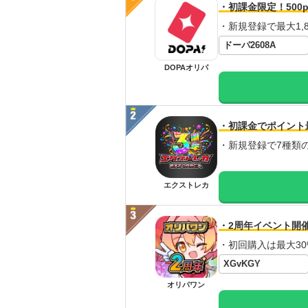
・初課金限定！500p
・新規登録で最大1,8
ドーパ2608A
DOPAオリパ
・初課金でポイント
・新規登録で7種類
エクストレカ
・2周年イベント開
・初回購入は最大30
XGvKGY
オリパワン