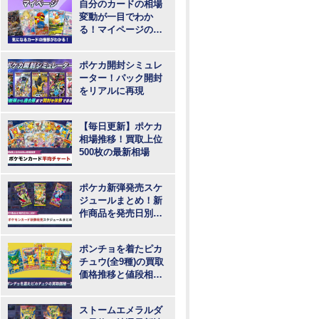
自分のカードの相場
変動が一目でわか
る！マイページの登
録・ログインはこち
らから
ポケカ開封シミュレ
ーター！パック開封
をリアルに再現
【毎日更新】ポケカ
相場推移！買取上位
500枚の最新相場
ポケカ新弾発売スケ
ジュールまとめ！新
作商品を発売日別に
紹介
ポンチョを着たピカ
チュウ(全9種)の買取
価格推移と値段相
場！PSA10の値段や
枚数
ストームエメラルダ