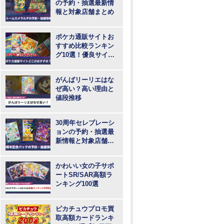
の予約・抽選最新情
報と対象店舗まとめ
ポケカ通販サイトお
すすめ比較ランキン
グ10選！優良サイト
で最も安いのはど
こ？
がんばリーリエはな
ぜ高い？高い理由と
値段推移
30周年セレブレーシ
ョンの予約・抽選最
新情報と対象店舗ま
とめ
かわいい女の子サポ
ートSR/SAR高額ラ
ンキング100選
ピカチュウプロモ買
取高額カードランキ