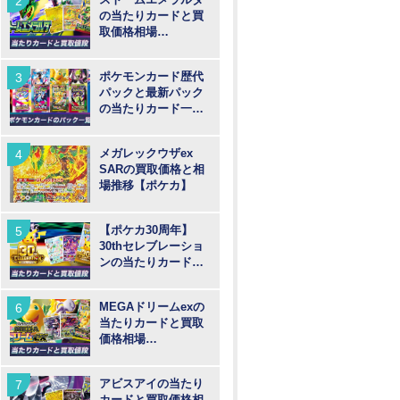
の当たりカードと買
取価格相場
【MUR/SAR/SR/AR
】
ポケモンカード歴代
パックと最新パック
の当たりカード一覧
【ポケカ】
メガレックウザex
SARの買取価格と相
場推移【ポケカ】
【ポケカ30周年】
30thセレブレーショ
ンの当たりカードと
買取価格や高騰予
想！
MEGAドリームexの
当たりカードと買取
価格相場
【MUR/SAR/SR/MA/
AR】
アビスアイの当たり
カードと買取価格相