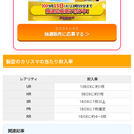
・atone・ペイディ対応！
・新規登録で6種類アド確解禁
エクストレカで
小口で当たりやすい穴場オリパ
抽選販売に応募する ＞
オリパスタジアム公式はこちら ＞
オリパスタジアム
裂空のカリスマの当たり封入率
・新規登録で無料100連できる！
・初回購入は500coinが50円
TVCM記念！激熱イベント開催中
レアリティ
封入率
UR
10BOXに約1枚
オリくじ公式はこちら ＞
オリくじ
HR
5BOXに約1枚
SR
1BOXに1枚以上
・リリース1周年イベント開催中！
PR
1BOXに1枚確定
・新規登録で最大90%OFF
RR
1BOXに約4～5枚
初回登録で4種類アド確解放
関連記事