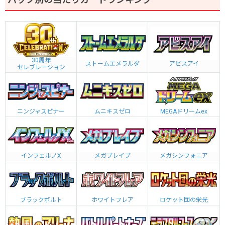
30周年
ストームエメラルダ
アビスアイ
セレブレーション
ニンジャスピナー
ムニキスゼロ
MEGAドリームex
インフェルノX
メガブレイブ
メガシンフォニア
ブラックボルト
ホワイトフレア
ロケット団の栄光