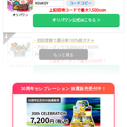
XGvKGY
コードコピー
上記招待コードで最大1,500coin
オリパワン
オリパワン公式はこちら ＞
・初回登録で還元率100%超ガチャ
・下記クーポンで10,000ptが7,900円
DNGBIF4X
コードコピー
もっと見る
↑限定クーポンで最大21%OFF！
どっかんトレカ
どっかんトレカ公式はこちら ＞
30周年セレブレーション 抽選販売受付中！
・初回購入は最大90%OFF
・新規登録で6種類アド確解禁
SVGC7P
コードコピー
↑招待コードで最大2,000ptゲット
おりパンダ
おりパンダ公式はこちら ＞