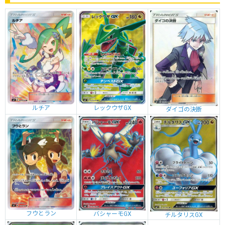
ルチア
レックウザGX
ダイゴの決断
フウとラン
バシャーモGX
チルタリスGX