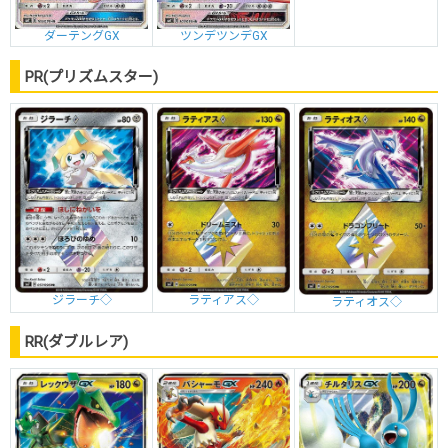
ダーテングGX
ツンデツンデGX
PR(プリズムスター)
ジラーチ◇
ラティアス◇
ラティオス◇
RR(ダブルレア)