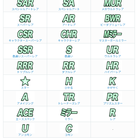
スペシャルアートレア
スペシャルアート
メガウルトラレア
スーパーレア
アートレア
ビーダブリュー
レア
キャラクタースーパーレア
キャラクターレア
マスターボールミラー
色違いスーパーレア
色違い
ウルトラレア
トリプルレア
ダブルレア
ハイパーレア
スター
ひかる
かがやく
アメイジング
トレーナーズレア
プリズムスター
エーススペック
ミラー
レア
-
アンコモン
コモン