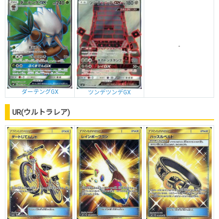
-
ダーテングGX
ツンデツンデGX
UR(ウルトラレア)