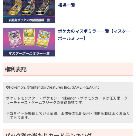
相場一覧
ポケカのマスボミラー一覧【マスター
ボールミラー】
権利表記
©Pokémon. ©Nintendo/Creatures Inc./GAME FREAK inc.
ポケットモンスター
・ポケモン・Pokémon・
ポケモンカード
は任天堂・
ク
リーチャーズ
・
ゲームフリーク
の登録商標です。
※当サイトが掲載している金額、画像等の無断使用・無断転載は固くお断り
しております。
パック別の当たりカードランキング