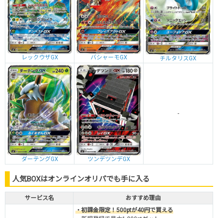
レックウザGX
バシャーモGX
チルタリスGX
-
ダーテングGX
ツンデツンデGX
人気BOXはオンラインオリパでも手に入る
サービス名
おすすめ理由
・初課金限定！500ptが40円で買える