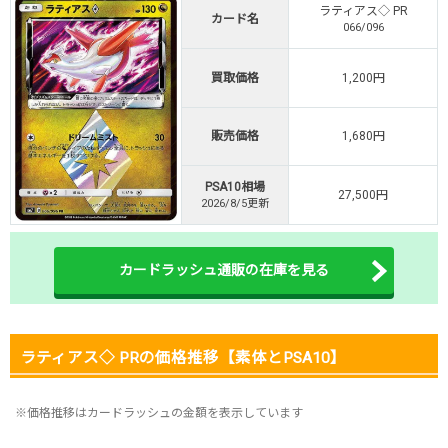
ラティアス◇ PR
・初回購入は500coinが50円
カード名
066/096
TVCM記念！激熱イベント開催中
オリくじ公式はこちら ＞
買取価格
1,200円
オリくじ
販売価格
1,680円
・リリース1周年イベント開催中！
・新規登録で最大90%OFF
PSA10相場
初回登録で4種類アド確解放
27,500円
2026/8/5更新
TORAオリパ公式はこちら ＞
TORAオリパ
カードラッシュ通販の在庫を見る
ラティアス◇ PRの価格推移【素体とPSA10】
※価格推移はカードラッシュの金額を表示しています