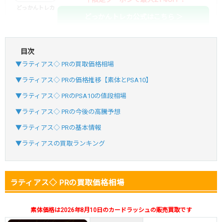
どっかんトレカ
どっかんトレカ公式はこちら ＞
目次
・初回購入は最大90%OFF
▼ラティアス◇ PRの買取価格相場
・新規登録で6種類アド確解禁
SVGC7P
コードコピー
▼ラティアス◇ PRの価格推移【素体とPSA10】
↑招待コードで最大2,000ptゲット
▼ラティアス◇ PRのPSA10の値段相場
おりパンダ
おりパンダ公式はこちら ＞
▼ラティアス◇ PRの今後の高騰予想
▼ラティアス◇ PRの基本情報
・atone・ペイディ対応！
▼ラティアスの買取ランキング
・新規登録で6種類アド確解禁
小口で当たりやすい穴場オリパ
ラティアス◇ PRの買取価格相場
オリパスタジアム公式はこちら ＞
オリパスタジアム
素体価格は2026年8月10日のカードラッシュの販売買取です
・新規登録で無料100連できる！