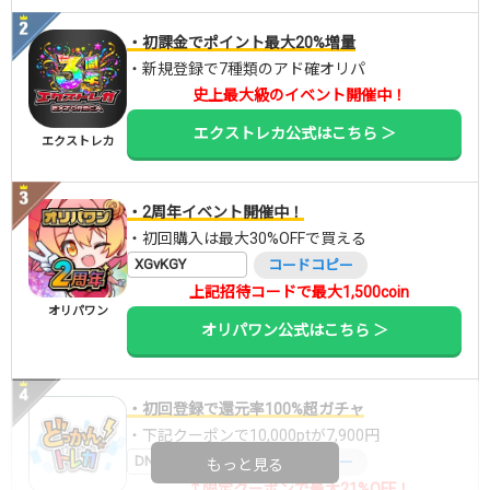
・初課金でポイント最大20%増量
・新規登録で7種類のアド確オリパ
史上最大級のイベント開催中！
エクストレカ公式はこちら ＞
エクストレカ
・2周年イベント開催中！
・初回購入は最大30%OFFで買える
XGvKGY
コードコピー
上記招待コードで最大1,500coin
オリパワン
オリパワン公式はこちら ＞
・初回登録で還元率100%超ガチャ
・下記クーポンで10,000ptが7,900円
DNGBIF4X
コードコピー
もっと見る
↑限定クーポンで最大21%OFF！