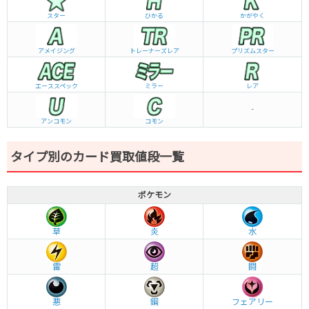
スター
ひかる
かがやく
アメイジング
トレーナーズレア
プリズムスター
エーススペック
ミラー
レア
-
アンコモン
コモン
タイプ別のカード買取値段一覧
ポケモン
草
炎
水
雷
超
闘
悪
鋼
フェアリー