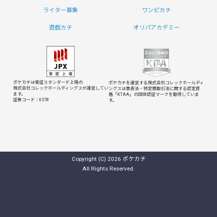
ライター募集
ワンピカチ
遊戯カチ
オリパアカデミー
ポケカチは東証スタンダード上場の
ポケカチを運営する株式会社コレックホールディ
株式会社コレックホールディングスが運営してい
ングスは
景表法・特定商取引法に関する認定資
ます。
格「KTAA」の団体認証マークを取得していま
証券コード：6578
す。
Copyright (C) 2026 ポケカチ
All Rights Reserved.