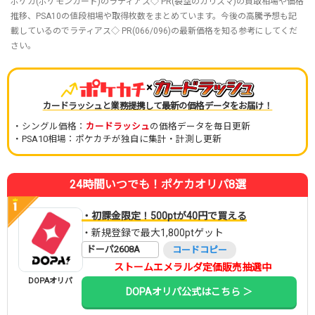
ポケカ(ポケモンカード)のラティアス◇ PR(裂空のカリスマ)の買取相場や価格
推移、PSA10の値段相場や取得枚数をまとめています。今後の高騰予想も記
載しているのでラティアス◇ PR(066/096)の最新価格を知る参考にしてくだ
さい。
×
カードラッシュと業務提携して最新の価格データをお届け！
・シングル価格：
カードラッシュ
の価格データを毎日更新
・PSA10相場：ポケカチが独自に集計・計測し更新
24時間いつでも！ポケカオリパ8選
・初課金限定！500ptが40円で買える
・新規登録で最大1,800ptゲット
ドーパ2608A
コードコピー
ストームエメラルダ定価販売抽選中
DOPAオリパ
DOPAオリパ公式はこちら ＞