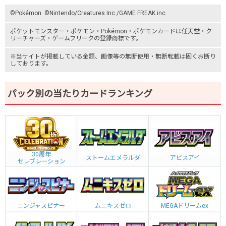
©Pokémon. ©Nintendo/Creatures Inc./GAME FREAK inc.
ポケットモンスター
・ポケモン・Pokémon・
ポケモンカード
は任天堂・
ク
リーチャーズ
・
ゲームフリーク
の登録商標です。
※当サイトが掲載している金額、画像等の無断使用・無断転載は固くお断り
しております。
パック別の当たりカードランキング
30周年
ストームエメラルダ
アビスアイ
セレブレーション
ニンジャスピナー
ムニキスゼロ
MEGAドリームex