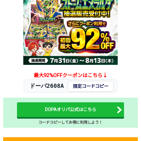
2026.1.5
200円
480円
-円
2025.12.25
200円
480円
-円
2025.12.15
200円
480円
-円
2025.12.5
200円
480円
-円
2025.11.25
200円
480円
-円
2025.11.15
200円
480円
-円
2025.11.5
200円
480円
-円
2025.10.25
200円
480円
-円
発売日初動
350円
-円
-円
最大92%OFFクーポンはこちら↓
ドーパ2608A
限定コードコピー
DOPAオリパ公式はこちら
コードコピーしてお得に利用しよう！