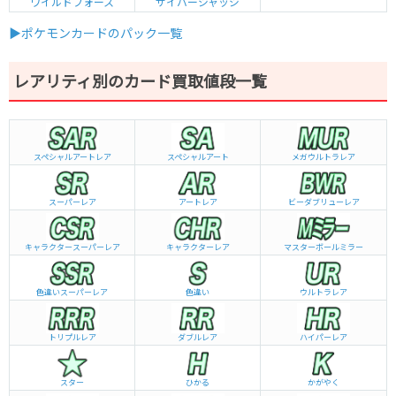
ワイルドフォース
サイバージャッジ
▶ポケモンカードのパック一覧
レアリティ別のカード買取値段一覧
スペシャルアートレア
スペシャルアート
メガウルトラレア
スーパーレア
アートレア
ビーダブリュー
レア
キャラクタースーパーレア
キャラクターレア
マスターボールミラー
色違いスーパーレア
色違い
ウルトラレア
トリプルレア
ダブルレア
ハイパーレア
スター
ひかる
かがやく