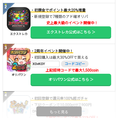
・初課金でポイント最大20%増量
・新規登録で7種類のアド確オリパ
史上最大級のイベント開催中！
エクストレカ公式はこちら ＞
エクストレカ
・2周年イベント開催中！
・初回購入は最大30%OFFで買える
XGvKGY
コードコピー
上記招待コードで最大1,500coin
オリパワン
オリパワン公式はこちら ＞
・初回登録で還元率100%超ガチャ
・下記クーポンで10,000ptが7,900円
DNGBIF4X
コードコピー
もっと見る
↑限定クーポンで最大21%OFF！