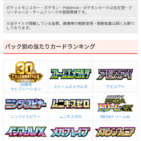
ポケットモンスター
・ポケモン・Pokémon・
ポケモンカード
は任天堂・
ク
リーチャーズ
・
ゲームフリーク
の登録商標です。
※当サイトが掲載している金額、画像等の無断使用・無断転載は固くお断り
しております。
パック別の当たりカードランキング
30周年
ストームエメラルダ
アビスアイ
セレブレーション
ニンジャスピナー
ムニキスゼロ
MEGAドリームex