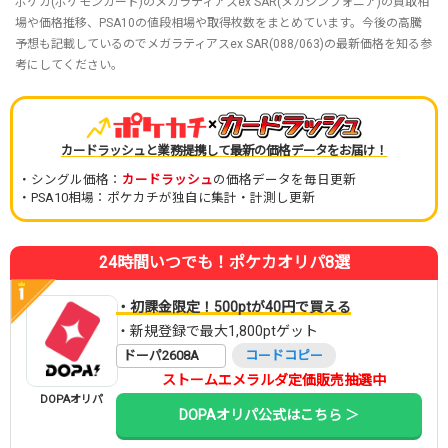
ポケカ(ポケモンカード)のメガラティアスex SAR(メガシンフォニア)の買取相
場や価格推移、PSA10の値段相場や取得枚数をまとめています。今後の高騰
予想も記載しているのでメガラティアスex SAR(088/063)の最新価格を知る参
考にしてください。
×
カードラッシュと業務提携して最新の価格データをお届け！
・シングル価格：
カードラッシュ
の価格データを毎日更新
・PSA10相場：ポケカチが独自に集計・計測し更新
24時間いつでも！ポケカオリパ8選
・初課金限定！500ptが40円で買える
・新規登録で最大1,800ptゲット
ドーパ2608A
コードコピー
ストームエメラルダ定価販売抽選中
DOPAオリパ
DOPAオリパ公式はこちら ＞