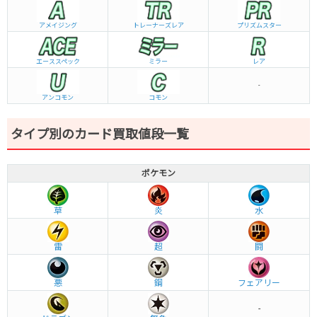
アメイジング
トレーナーズレア
プリズムスター
エーススペック
ミラー
レア
-
アンコモン
コモン
タイプ別のカード買取値段一覧
ポケモン
草
炎
水
雷
超
闘
悪
鋼
フェアリー
-