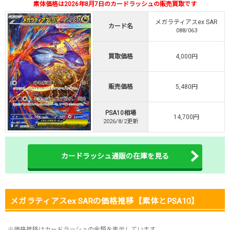
素体価格は2026年8月7日のカードラッシュの販売買取です
・新規限定！8種類の激熱オリパ
新規登録で無料100連できる
メガラティアスex SAR
カード名
088/063
オリくじ公式はこちら ＞
オリくじ
買取価格
4,000円
・リリース1周年イベント開催中！
販売価格
5,480円
・新規登録で最大90%OFF
初回登録で4種類アド確解放
PSA10相場
14,700円
TORAオリパ公式はこちら ＞
2026/8/2更新
TORAオリパ
カードラッシュ通販の在庫を見る
メガラティアスex SARの価格推移【素体とPSA10】
※価格推移はカードラッシュの金額を表示しています