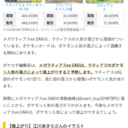
ラティアス＆ラティオス
ラティアス
ラティアス
GX SA
δ-デルタ種
R
買取
400,000円
買取
32,000円
買取
45,000円
販売
488,000円
販売
39,800円
販売
57,800円
※2026年8月7日時点のカードラッシュの販売買取価格です
メガラティアスex SARは、ラティアスの人気の高さから高値がつい
ています。ポケモンカードは、ポケモン人気の高さによって高騰す
る傾向にあります。
ポケカチ編集部は、
メガラティアスex SARは、ラティアスのポケモ
ン人気の高さによって値上がりすると予想します。
ラティアスは伝
説のポケモンの1匹で、見た目の良さから根強いポケモン人気があり
ます。
実際にメガラティアスex SARの買取価格は[insert_buy32987]円と高
いことから、ポケモン人気の高さがうかがえます。今後もメガラテ
ィアスex SARは、ポケモン人気によって値上がりするでしょう。
【値上がり】江川あきらさんのイラスト