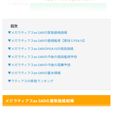
どっかんトレカ
どっかんトレカ公式はこちら ＞
目次
・初回購入は最大90%OFF
▼メガラティアスex SARの買取価格相場
・新規登録で6種類アド確解禁
SVGC7P
コードコピー
▼メガラティアスex SARの価格推移【素体とPSA10】
↑招待コードで最大2,000ptゲット
▼メガラティアスex SARのPSA10の値段相場
おりパンダ
おりパンダ公式はこちら ＞
▼メガラティアスex SARの今後の値段推移予想
▼メガラティアスex SARの今後の高騰予想
・新規登録で6種類アド確解禁
▼メガラティアスex SARの基本情報
・1,000円で1,500coin買える
▼ラティアスの買取ランキング
小口で当たりやすい穴場オリパ
オリパスタジアム公式はこちら ＞
オリパスタジアム
メガラティアスex SARの買取価格相場
・初回購入は500coinが50円