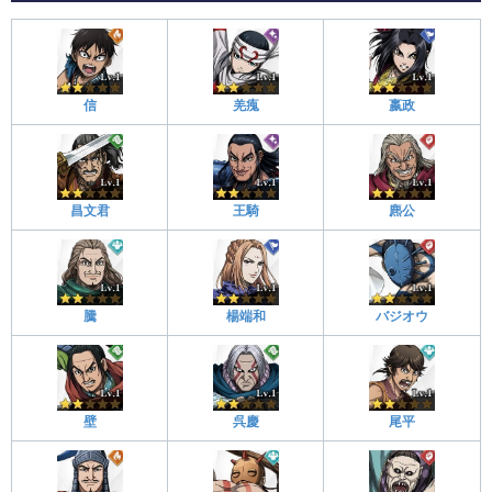
信
羌瘣
嬴政
昌文君
王騎
麃公
騰
楊端和
バジオウ
壁
呉慶
尾平