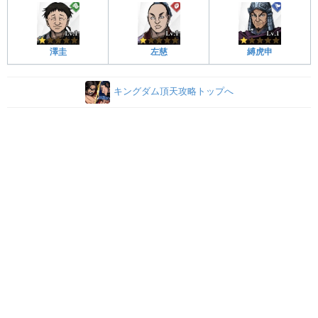
澤圭
左慈
縛虎申
キングダム頂天攻略トップへ