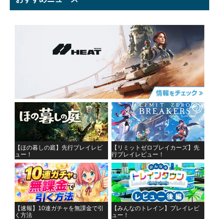
【ほの暮しの庭】先行プレイレビ
【リミットゼロブレイカーズ】先
ュー！
行プレイレビュー！
【速報】10連ガチャを無課金で引
【みんなのトレイン】プレイレビ
く方法
ュー！