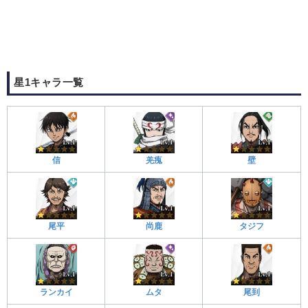
星1キャラ一覧
信
羌瘣
壁
尾平
尚鹿
タジフ
ランカイ
ムタ
尾到