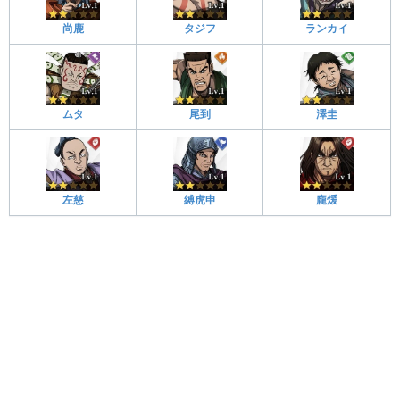
尚鹿
タジフ
ランカイ
ムタ
尾到
澤圭
左慈
縛虎申
龐煖