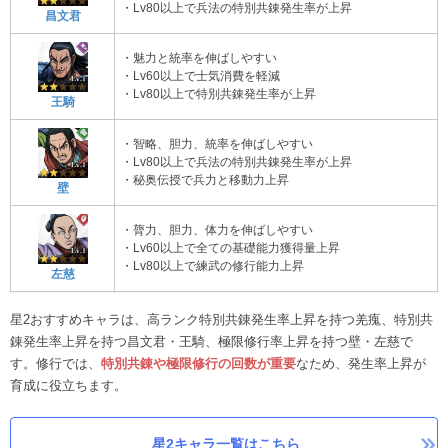
・Lv80以上で兵法の特別共錬発生率が上昇
昌文君
・魅力と統率を伸ばしやすい
・Lv60以上で士気消費を軽減
・Lv80以上で特別共錬発生率が上昇
王騎
・智略、胆力、統率を伸ばしやすい
・Lv80以上で兵法の特別共錬発生率が上昇
・秘奥伝授で兵力と移動力上昇
壁
・膂力、胆力、体力を伸ばしやすい
・Lv60以上で全ての基礎能力獲得量上昇
・Lv80以上で練武の修行能力上昇
左慈
星2おすすめキャラは、高ランク特別共錬発生率上昇を持つ羌瘣、特別共
錬発生率上昇を持つ昌文君・王騎、極限修行率上昇を持つ壁・左慈で
す。修行では、
特別共錬や極限修行の回数が重要
なため、発生率上昇が
育成に役立ちます。
星2キャラ一覧はこちら