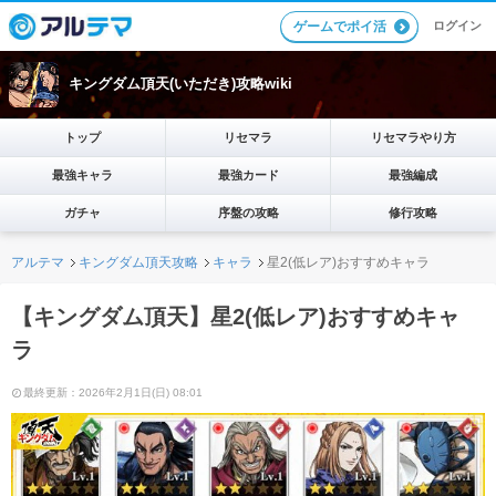
ログイン
ゲームでポイ活
キングダム頂天(いただき)攻略wiki
トップ
リセマラ
リセマラやり方
最強キャラ
最強カード
最強編成
ガチャ
序盤の攻略
修行攻略
アルテマ
キングダム頂天攻略
キャラ
星2(低レア)おすすめキャラ
【キングダム頂天】星2(低レア)おすすめキャ
ラ
最終更新：2026年2月1日(日) 08:01