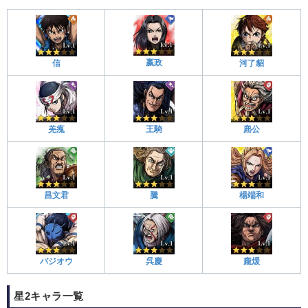
嬴政
信
河了貂
羌瘣
王騎
麃公
昌文君
騰
楊端和
バジオウ
呉慶
龐煖
星2キャラ一覧