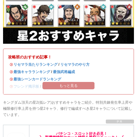
攻略班のおすすめ記事！
・
リセマラ当たりランキング
/
リセマラのやり方
・
最強キャラランキング
/
最強武将編成
・
最強シーンカードランキング
もっと見る
・
フレンド掲示板
/
同盟募集掲示板
キングダム頂天の星2(低レア)おすすめキャラをご紹介。特別共錬発生率上昇や
極限修行率上昇を持つ星2キャラ、修行で編成すべき星2キャラについて記載し
ています。
PR
パチンコ・スロット好き必見！