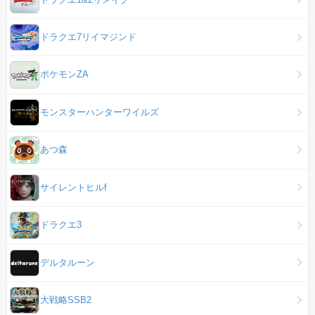
ドラクエ7リイマジンド
ポケモンZA
モンスターハンターワイルズ
あつ森
サイレントヒルf
ドラクエ3
デルタルーン
大戦略SSB2