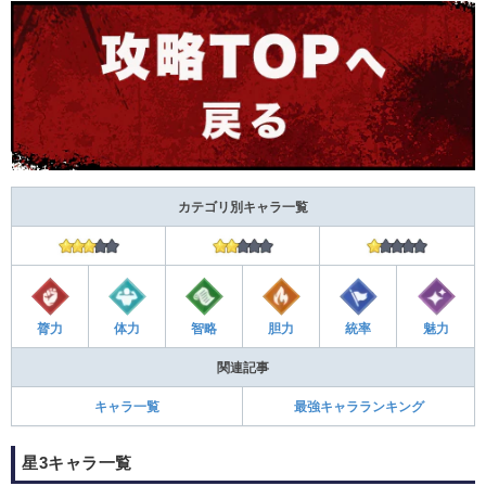
カテゴリ別キャラ一覧
膂力
体力
智略
胆力
統率
魅力
関連記事
キャラ一覧
最強キャラランキング
星3キャラ一覧