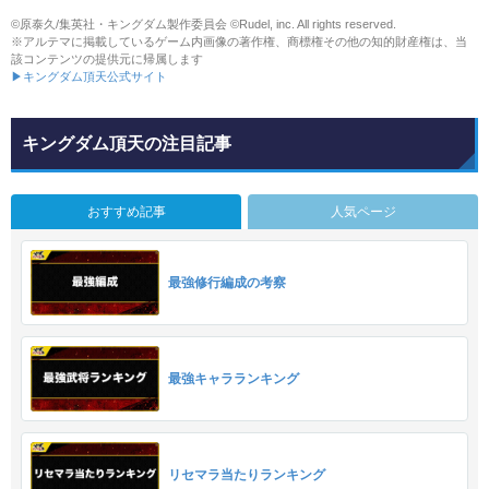
©原泰久/集英社・キングダム製作委員会 ©Rudel, inc. All rights reserved.
※アルテマに掲載しているゲーム内画像の著作権、商標権その他の知的財産権は、当
該コンテンツの提供元に帰属します
▶キングダム頂天公式サイト
キングダム頂天の注目記事
おすすめ記事
人気ページ
最強修行編成の考察
最強キャラランキング
リセマラ当たりランキング