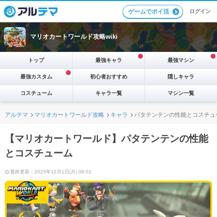
ログイン
ゲームでポイ活
マリオカートワールド攻略wiki
トップ
最強キャラ
最強マシン
最強カスタム
初心者おすすめ
隠しキャラ
コスチューム
キャラ一覧
マシン一覧
アルテマ
マリオカートワールド攻略
キャラ
パタテンテンの性能とコスチュ
【マリオカートワールド】パタテンテンの性能
とコスチューム
最終更新：2025年12月1日(月) 08:01