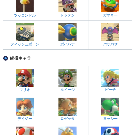
ツッコンドル
トッテン
ガマネー
フィッシュボーン
ポイハナ
バサバサ
続投キャラ
マリオ
ルイージ
ピーチ
デイジー
ロゼッタ
ヨッシー