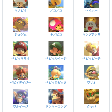
キノピオ
ノコノコ
ヘイホー
ジュゲム
キノピコ
キングテレサ
ベビィマリオ
ベビィルイージ
ベビィピーチ
ベビィデイジー
ベビィロゼッタ
ワリオ
ワルイージ
ドンキーコング
クッパ