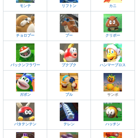
モンテ
リフトン
カニ
チョロプー
プー
クリボー
パックンフラワー
プクプク
ハンマーブロス
ガボン
ブル
サンボ
パタテンテン
テレン
ハッチン