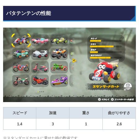
パタテンテンの性能
スピード
加速
重さ
曲がりやすさ
1.4
3
1
2.6
※スタンダードカートに乗せた時の数値です