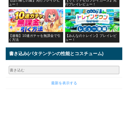
【ほの暮しの庭】先行プレイレビ
【リミットゼロブレイカーズ】先
ュー！
行プレイレビュー！
【速報】10連ガチャを無課金で引
【みんなのトレイン】プレイレビ
く方法
ュー！
書き込み
(パタテンテンの性能とコスチューム)
最新を表示する