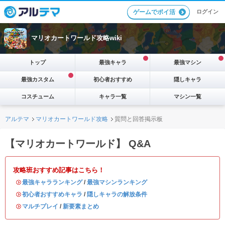
ログイン
ゲームでポイ活
マリオカートワールド攻略wiki
トップ
最強キャラ
最強マシン
最強カスタム
初心者おすすめ
隠しキャラ
コスチューム
キャラ一覧
マシン一覧
アルテマ
マリオカートワールド攻略
質問と回答掲示板
【マリオカートワールド】 Q&A
攻略班おすすめ記事はこちら！
・
最強キャラランキング
/
最強マシンランキング
・
初心者おすすめキャラ
/
隠しキャラの解放条件
・
マルチプレイ
/
新要素まとめ