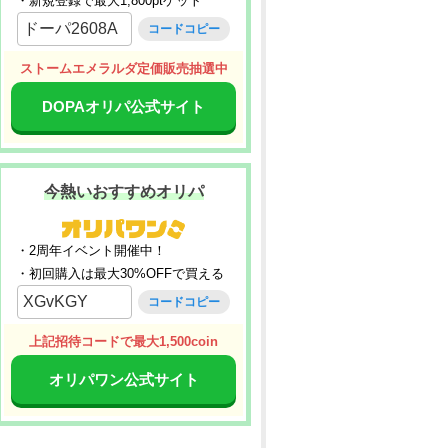
・新規登録で最大1,800ptゲット
ドーパ2608A
コードコピー
ストームエメラルダ定価販売抽選中
DOPAオリパ公式サイト
今熱いおすすめオリパ
・2周年イベント開催中！
・初回購入は最大30%OFFで買える
XGvKGY
コードコピー
上記招待コードで最大1,500coin
オリパワン公式サイト