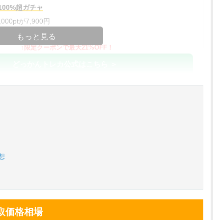
00%超ガチャ
00ptが7,900円
コードコピー
もっと見る
↑限定クーポンで最大21%OFF！
どっかんトレカ公式はこちら ＞
%OFF
アド確解禁
コードコピー
↑招待コードで最大2,000ptゲット
おりパンダ公式はこちら ＞
想
対応！
アド確解禁
小口で当たりやすい穴場オリパ
取価格相場