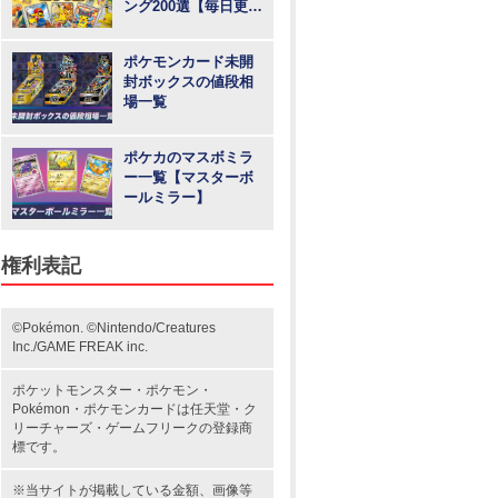
ング200選【毎日更
新】
ポケモンカード未開
封ボックスの値段相
場一覧
ポケカのマスボミラ
ー一覧【マスターボ
ールミラー】
権利表記
©Pokémon. ©Nintendo/Creatures
Inc./GAME FREAK inc.
ポケットモンスター
・ポケモン・
Pokémon・
ポケモンカード
は任天堂・
ク
リーチャーズ
・
ゲームフリーク
の登録商
標です。
※当サイトが掲載している金額、画像等