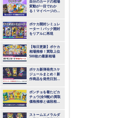
自分のカードの相場
変動が一目でわか
る！マイページの登
録・ログインはこち
らから
ポケカ開封シミュレ
ーター！パック開封
をリアルに再現
【毎日更新】ポケカ
相場推移！買取上位
500枚の最新相場
ポケカ新弾発売スケ
ジュールまとめ！新
作商品を発売日別に
紹介
ポンチョを着たピカ
チュウ(全9種)の買取
価格推移と値段相
場！PSA10の値段や
枚数
ストームエメラルダ