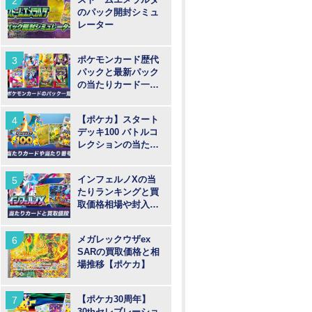
のパック開封シミュ
レーター
ポケモンカード歴代
パックと最新パック
の当たりカード一覧
【ポケカ】
【ポケカ】スタート
デッキ100 バトルコ
レクションの当たり
カードや買取価格相
場と番号
インフェルノXの当
たりランキングと買
取価格相場や封入率
【ポケカ】
メガレックウザex
SARの買取価格と相
場推移【ポケカ】
【ポケカ30周年】
30thセレブレーショ