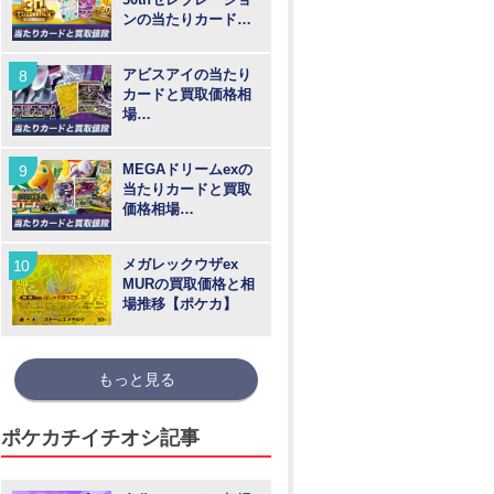
ンの当たりカードと
買取価格や高騰予
想！
アビスアイの当たり
カードと買取価格相
場
【MUR/SAR/SR/AR
】
MEGAドリームexの
当たりカードと買取
価格相場
【MUR/SAR/SR/MA/
AR】
メガレックウザex
MURの買取価格と相
場推移【ポケカ】
もっと見る
ポケカチイチオシ記事