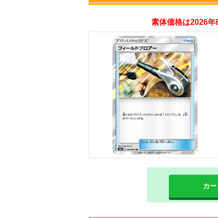
素体価格は2026
・新規登録で無料10
・初回購入は500coi
オリくじ
・リリース1周年イ
・新規登録で最大90
TORAオリパ
カー