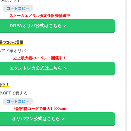
00ptゲット
コードコピー
ストームエメラルダ定価販売抽選中
DOPAオリパ公式はこちら ＞
最大20%増量
のアド確オリパ
史上最大級のイベント開催中！
エクストレカ公式はこちら ＞
催中！
%OFFで買える
コードコピー
上記招待コードで最大1,500coin
オリパワン公式はこちら ＞