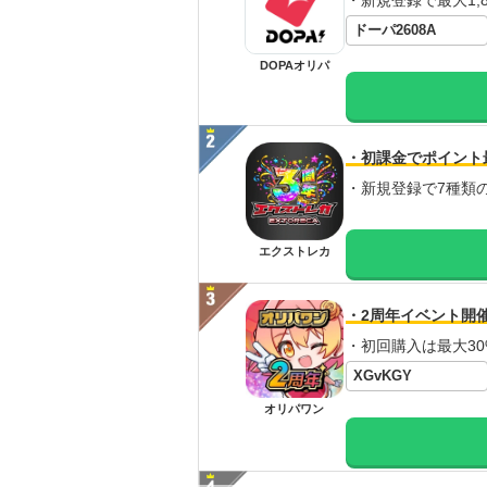
・新規登録で最大1,8
ドーパ2608A
DOPAオリパ
・初課金でポイント
・新規登録で7種類
エクストレカ
・2周年イベント開
・初回購入は最大30
XGvKGY
オリパワン