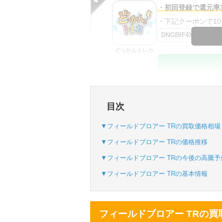
・初回登録で還元率1
・下記クーポンで10,0
DNGBIF4X
どっかんトレカ
・初回購入は最大90
目次
・新規登録で6種類
SVGC7P
▼フィールドブロアー TRの買取価格相場
おりパンダ
▼フィールドブロアー TRの価格推移
▼フィールドブロアー TRの今後の高騰予
▼フィールドブロアー TRの基本情報
・atone・ペイディ
・新規登録で6種類
フィールドブロアー TRの買
オリパスタジアム