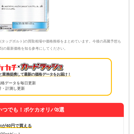
TR(タッグボルト)の買取相場や価格推移をまとめています。今後の高騰予想も
095)の最新価格を知る参考にしてください。
×
と業務提携して最新の価格データをお届け！
価格データを毎日更新
計・計測し更新
いつでも！ポケカオリパ8選
tが40円で買える