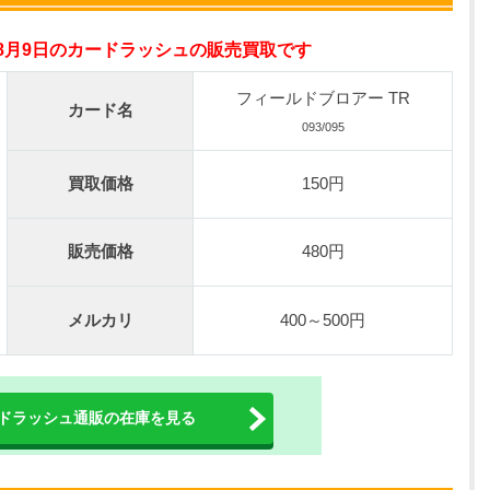
オリパスタジアム公式はこちら ＞
年8月9日のカードラッシュの販売買取です
0連できる！
nが50円
フィールドブロアー TR
カード名
TVCM記念！激熱イベント開催中
093/095
オリくじ公式はこちら ＞
買取価格
150円
ベント開催中！
販売価格
480円
%OFF
初回登録で4種類アド確解放
TORAオリパ公式はこちら ＞
メルカリ
400～500円
ドラッシュ通販の在庫を見る