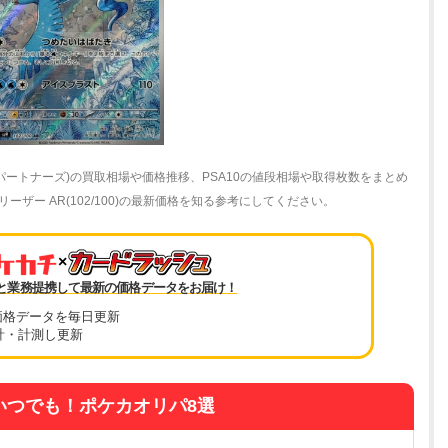
ルパートナーズ)の買取相場や価格推移、PSA10の値段相場や取得枚数をまとめ
ザー AR(102/100)の最新価格を知る参考にしてください。
×
と業務提携して最新の価格データをお届け！
価格データを毎日更新
計・計測し更新
いつでも！ポケカオリパ8選