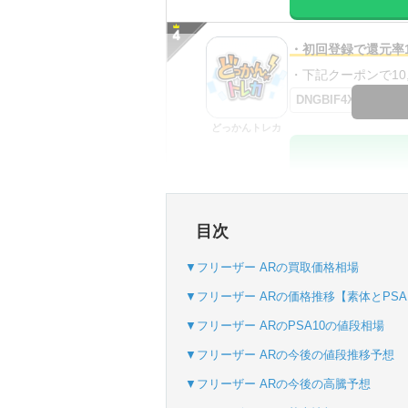
・初回登録で還元率1
・下記クーポンで10,0
DNGBIF4X
どっかんトレカ
・初回購入は最大90
目次
・新規登録で6種類
SVGC7P
▼フリーザー ARの買取価格相場
おりパンダ
▼フリーザー ARの価格推移【素体とPSA
▼フリーザー ARのPSA10の値段相場
▼フリーザー ARの今後の値段推移予想
・新規登録で6種類
▼フリーザー ARの今後の高騰予想
・1,000円で1,500c