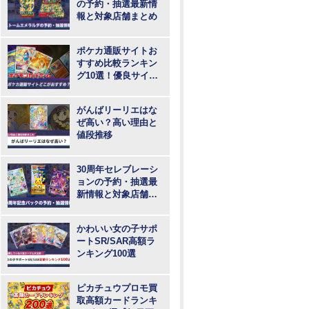
の予約・抽選最新情
報と対象店舗まとめ
ポケカ通販サイトお
すすめ比較ランキン
グ10選！優良サイト
で最も安いのはど
こ？
がんばリーリエはな
ぜ高い？高い理由と
値段推移
30周年セレブレーシ
ョンの予約・抽選最
新情報と対象店舗ま
とめ
かわいい女の子サポ
ートSR/SAR高額ラ
ンキング100選
ピカチュウプロモ買
取高額カードランキ