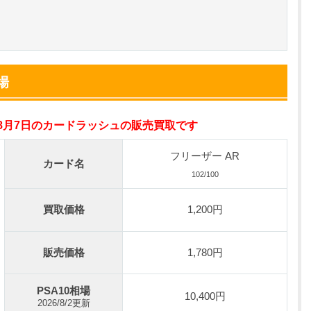
小口で当たりやすい穴場オリパ
オリパスタジアム公式はこちら ＞
nが50円
場
の激熱オリパ
新規登録で無料100連できる
年8月7日のカードラッシュの販売買取です
オリくじ公式はこちら ＞
フリーザー AR
カード名
ベント開催中！
102/100
%OFF
初回登録で4種類アド確解放
買取価格
1,200円
TORAオリパ公式はこちら ＞
販売価格
1,780円
PSA10相場
10,400円
2026/8/2更新