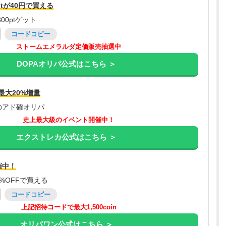
tが40円で買える
00ptゲット
コードコピー
ストームエメラルダ定価販売抽選中
DOPAオリパ公式はこちら ＞
最大20%増量
のアド確オリパ
史上最大級のイベント開催中！
エクストレカ公式はこちら ＞
催中！
%OFFで買える
コードコピー
上記招待コードで最大1,500coin
オリパワン公式はこちら ＞