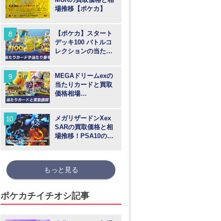
場推移【ポケカ】
【ポケカ】スタート
デッキ100 バトルコ
レクションの当たり
カードや買取価格相
場と番号
MEGAドリームexの
当たりカードと買取
価格相場
【MUR/SAR/SR/MA/
AR】
メガリザードンXex
SARの買取価格と相
場推移！PSA10の値
段や枚数【ポケカ】
もっと見る
ポケカチイチオシ記事