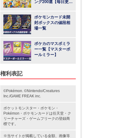
ング200選【毎日更
新】
ポケモンカード未開
封ボックスの値段相
場一覧
ポケカのマスボミラ
ー一覧【マスターボ
ールミラー】
権利表記
©Pokémon. ©Nintendo/Creatures
Inc./GAME FREAK inc.
ポケットモンスター
・ポケモン・
Pokémon・
ポケモンカード
は任天堂・
ク
リーチャーズ
・
ゲームフリーク
の登録商
標です。
※当サイトが掲載している金額、画像等