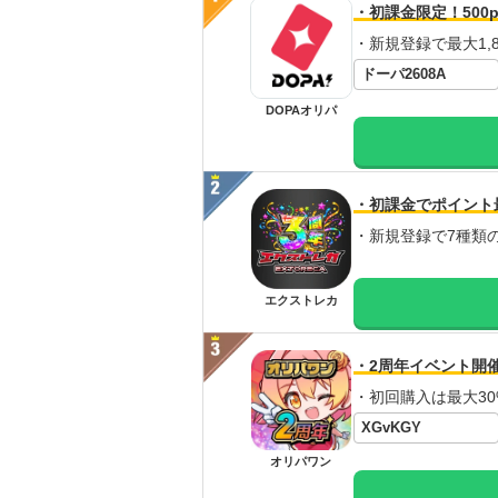
・初課金限定！500p
・新規登録で最大1,8
ドーパ2608A
DOPAオリパ
・初課金でポイント
・新規登録で7種類
エクストレカ
・2周年イベント開
・初回購入は最大30
XGvKGY
オリパワン