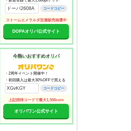
・新規登録で最大1,800ptゲット
ドーパ2608A
コードコピー
ストームエメラルダ定価販売抽選中
DOPAオリパ公式サイト
今熱いおすすめオリパ
・2周年イベント開催中！
・初回購入は最大30%OFFで買える
XGvKGY
コードコピー
上記招待コードで最大1,500coin
オリパワン公式サイト