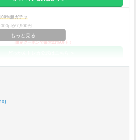
00%超ガチャ
00ptが7,900円
コードコピー
もっと見る
↑限定クーポンで最大21%OFF！
どっかんトレカ公式はこちら ＞
%OFF
アド確解禁
コードコピー
↑招待コードで最大2,000ptゲット
10】
おりパンダ公式はこちら ＞
アド確解禁
oin買える