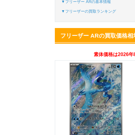
▼フリーザー ARの基本情報
▼フリーザーの買取ランキング
オリパスタジアム
・初回購入は500coi
フリーザー ARの買取価格相
・新規限定！8種類
素体価格は2026
オリくじ
・リリース1周年イ
・新規登録で最大90
TORAオリパ