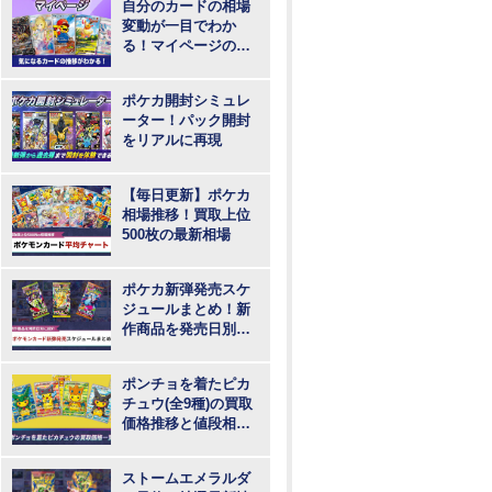
自分のカードの相場
変動が一目でわか
る！マイページの登
録・ログインはこち
らから
ポケカ開封シミュレ
ーター！パック開封
をリアルに再現
【毎日更新】ポケカ
相場推移！買取上位
500枚の最新相場
ポケカ新弾発売スケ
ジュールまとめ！新
作商品を発売日別に
紹介
ポンチョを着たピカ
チュウ(全9種)の買取
価格推移と値段相
場！PSA10の値段や
枚数
ストームエメラルダ