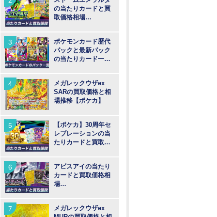
の当たりカードと買
取価格相場
【MUR/SAR/SR/AR
】
ポケモンカード歴代
パックと最新パック
の当たりカード一覧
【ポケカ】
メガレックウザex
SARの買取価格と相
場推移【ポケカ】
【ポケカ】30周年セ
レブレーションの当
たりカードと買取価
格予想！30th記念パ
ックについて考察
アビスアイの当たり
カードと買取価格相
場
【MUR/SAR/SR/AR
】
メガレックウザex
MURの買取価格と相