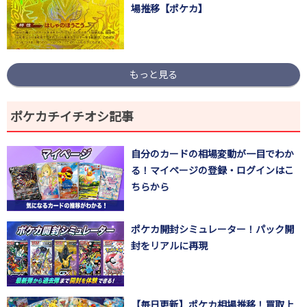
場推移【ポケカ】
もっと見る
ポケカチイチオシ記事
自分のカードの相場変動が一目でわか
る！マイページの登録・ログインはこ
ちらから
ポケカ開封シミュレーター！パック開
封をリアルに再現
【毎日更新】ポケカ相場推移！買取上