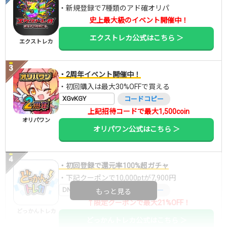
・新規登録で7種類のアド確オリパ
史上最大級のイベント開催中！
エクストレカ公式はこちら ＞
エクストレカ
・2周年イベント開催中！
・初回購入は最大30%OFFで買える
XGvKGY
コードコピー
上記招待コードで最大1,500coin
オリパワン
オリパワン公式はこちら ＞
・初回登録で還元率100%超ガチャ
・下記クーポンで10,000ptが7,900円
DNGBIF4X
コードコピー
もっと見る
↑限定クーポンで最大21%OFF！
どっかんトレカ
どっかんトレカ公式はこちら ＞