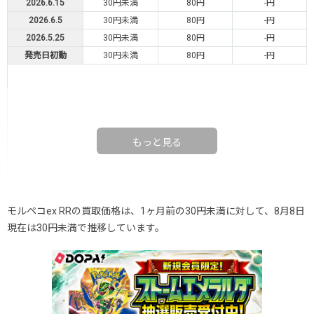
2026.6.15
30円未満
80円
-円
2026.6.5
30円未満
80円
-円
2026.5.25
30円未満
80円
-円
発売日初動
30円未満
80円
-円
もっと見る
モルペコex RRの買取価格は、1ヶ月前の30円未満に対して、8月8日
現在は30円未満で推移しています。