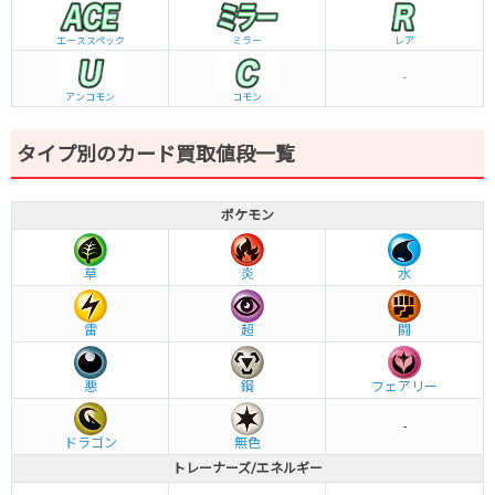
エーススペック
ミラー
レア
-
アンコモン
コモン
タイプ別のカード買取値段一覧
ポケモン
草
炎
水
雷
超
闘
悪
鋼
フェアリー
-
ドラゴン
無色
トレーナーズ/エネルギー