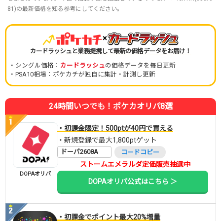
81)の最新価格を知る参考にしてください。
×
カードラッシュと業務提携して最新の価格データをお届け！
・シングル価格：
カードラッシュ
の価格データを毎日更新
・PSA10相場：ポケカチが独自に集計・計測し更新
24時間いつでも！ポケカオリパ8選
・初課金限定！500ptが40円で買える
・新規登録で最大1,800ptゲット
ドーパ2608A
コードコピー
ストームエメラルダ定価販売抽選中
DOPAオリパ
DOPAオリパ公式はこちら ＞
・初課金でポイント最大20%増量