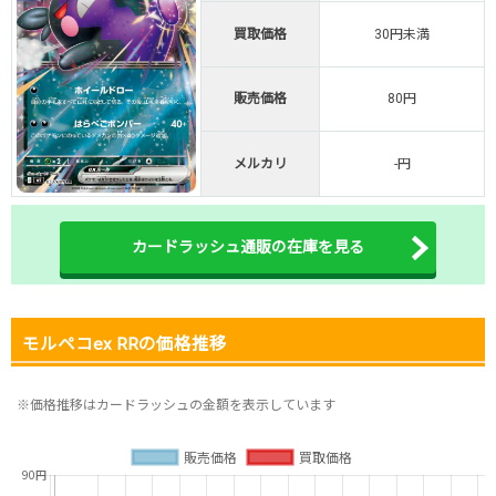
オリくじ公式はこちら ＞
買取価格
30円未満
オリくじ
販売価格
80円
・リリース1周年イベント開催中！
・新規登録で最大90%OFF
初回登録で4種類アド確解放
メルカリ
-円
TORAオリパ公式はこちら ＞
TORAオリパ
カードラッシュ通販の在庫を見る
モルペコex RRの価格推移
※価格推移はカードラッシュの金額を表示しています