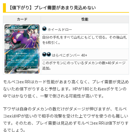
【値下がり】プレイ需要があまり見込めない
カード
性能
ホイールドロー
自分の手札をすべて山札にもどして切る。その後山札
を6枚引く。
はらぺこボンバー 40+
このポケモンにのっているダメカンの数×40ダメージ
追加。
モルペコex RRはカード性能があまり高くなく、プレイ需要が見込め
ないため値下がりすると予想します。HPが180とたねexポケモンの
中ではかなり低く、一撃で倒される可能性が高いです。
下ワザは自身のダメカンの数だけがダメージが伸びますが、モルペ
コexはHPが低いので相手の攻撃を受けた上でワザを使うのも難しい
です。そのため、プレイ需要は見込めずモルペコex RRは値下がりす
るでしょう。