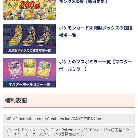
キング200選【毎日更新】
ポケモンカード未開封ボックスの値段
相場一覧
ポケカのマスボミラー一覧【マスター
ボールミラー】
権利表記
©Pokémon. ©Nintendo/Creatures Inc./GAME FREAK inc.
ポケットモンスター
・ポケモン・Pokémon・
ポケモンカード
は任天堂・
ク
リーチャーズ
・
ゲームフリーク
の登録商標です。