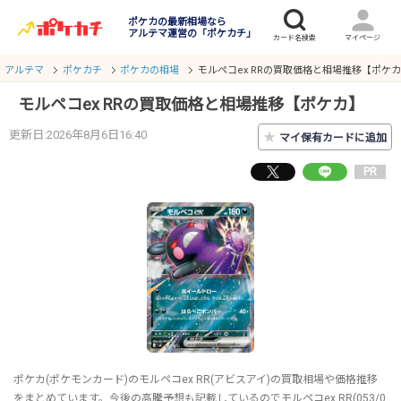
ポケカの最新相場なら
アルテマ運営の「ポケカチ」
アルテマ
ポケカチ
ポケカの相場
モルペコex RRの買取価格と相場推移【ポケ
モルペコex RRの買取価格と相場推移【ポケカ】
更新日:2026年8月6日16:40
★
マイ保有カードに追加
PR
ポケカ(ポケモンカード)のモルペコex RR(アビスアイ)の買取相場や価格推移
をまとめています。今後の高騰予想も記載しているのでモルペコex RR(053/0