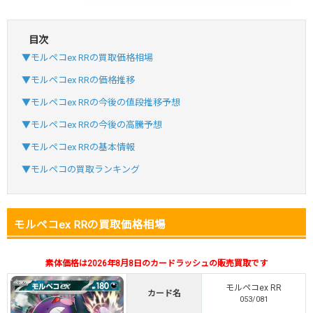
目次
・初回購入は最大90%OFF
▼モルペコex RRの買取価格相場
・新規登録で6種類アド確解禁
SVGC7P
コードコピー
▼モルペコex RRの価格推移
↑招待コードで最大2,000ptゲット
▼モルペコex RRの今後の値段推移予想
おりパンダ
おりパンダ公式はこちら ＞
▼モルペコex RRの今後の高騰予想
▼モルペコex RRの基本情報
・atone・ペイディ対応！
▼モルペコの買取ランキング
・新規登録で6種類アド確解禁
小口で当たりやすい穴場オリパ
モルペコex RRの買取価格相場
オリパスタジアム公式はこちら ＞
オリパスタジアム
素体価格は2026年8月8日のカードラッシュの販売買取です
・新規登録で無料100連できる！
モルペコex RR
・初回購入は500coinが50円
カード名
053/081
TVCM記念！激熱イベント開催中