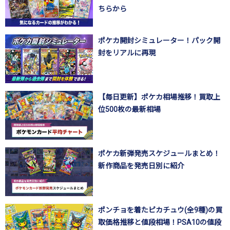
ちらから
ポケカ開封シミュレーター！パック開
封をリアルに再現
【毎日更新】ポケカ相場推移！買取上
位500枚の最新相場
ポケカ新弾発売スケジュールまとめ！
新作商品を発売日別に紹介
ポンチョを着たピカチュウ(全9種)の買
取価格推移と値段相場！PSA10の値段