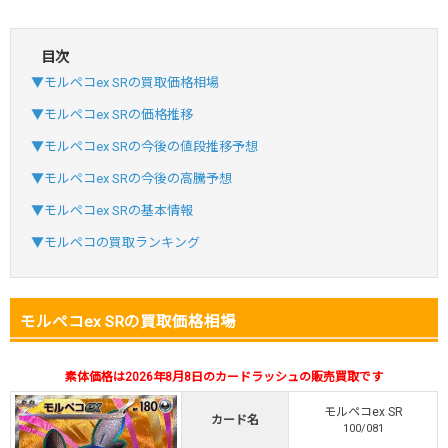
目次
・初回購入は最大90%OFF
▼モルペコex SRの買取価格相場
・新規登録で6種類アド確解禁
SVGC7P
コードコピー
▼モルペコex SRの価格推移
↑招待コードで最大2,000ptゲット
▼モルペコex SRの今後の値段推移予想
おりパンダ
おりパンダ公式はこちら ＞
▼モルペコex SRの今後の高騰予想
▼モルペコex SRの基本情報
・atone・ペイディ対応！
▼モルペコの買取ランキング
・新規登録で6種類アド確解禁
小口で当たりやすい穴場オリパ
モルペコex SRの買取価格相場
オリパスタジアム公式はこちら ＞
オリパスタジアム
素体価格は2026年8月8日のカードラッシュの販売買取です
・新規登録で無料100連できる！
モルペコex SR
・初回購入は500coinが50円
カード名
100/081
TVCM記念！激熱イベント開催中