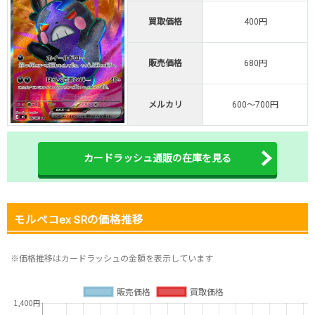
オリくじ公式はこちら ＞
買取価格
400円
オリくじ
販売価格
680円
・リリース1周年イベント開催中！
・新規登録で最大90%OFF
初回登録で4種類アド確解放
メルカリ
600～700円
TORAオリパ公式はこちら ＞
TORAオリパ
カードラッシュ通販の在庫を見る
モルペコex SRの価格推移
※価格推移はカードラッシュの金額を表示しています