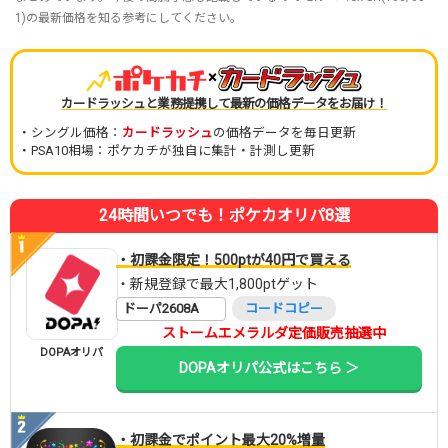
1)の最新価格を知る参考にしてください。
×
カードラッシュと業務提携して最新の価格データをお届け！
・シングル価格：
カードラッシュ
の価格データを毎日更新
・PSA10相場：ポケカチが独自に集計・計測し更新
24時間いつでも！ポケカオリパ8選
・初課金限定！500ptが40円で買える
・新規登録で最大1,800ptゲット
ドーパ2608A
コードコピー
ストームエメラルダ定価販売抽選中
DOPAオリパ
DOPAオリパ公式はこちら ＞
・初課金でポイント最大20%増量