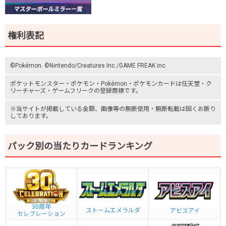
権利表記
©Pokémon. ©Nintendo/Creatures Inc./GAME FREAK inc.
ポケットモンスター
・ポケモン・Pokémon・
ポケモンカード
は任天堂・
ク
リーチャーズ
・
ゲームフリーク
の登録商標です。
※当サイトが掲載している金額、画像等の無断使用・無断転載は固くお断り
しております。
パック別の当たりカードランキング
30周年
ストームエメラルダ
アビスアイ
セレブレーション