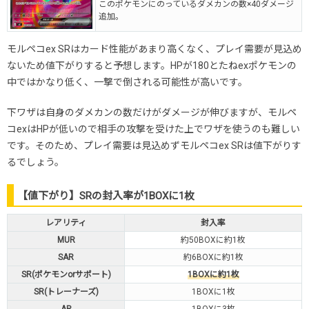
このポケモンにのっているダメカンの数×40ダメージ
追加。
モルペコex SRはカード性能があまり高くなく、プレイ需要が見込め
ないため値下がりすると予想します。HPが180とたねexポケモンの
中ではかなり低く、一撃で倒される可能性が高いです。
下ワザは自身のダメカンの数だけがダメージが伸びますが、モルペ
コexはHPが低いので相手の攻撃を受けた上でワザを使うのも難しい
です。そのため、プレイ需要は見込めずモルペコex SRは値下がりす
るでしょう。
【値下がり】SRの封入率が1BOXに1枚
レアリティ
封入率
MUR
約50BOXに約1枚
SAR
約6BOXに約1枚
SR(ポケモンorサポート)
1BOXに約1枚
SR(トレーナーズ)
1BOXに1枚
AR
1BOXに3枚