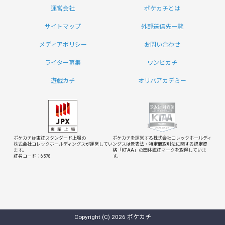
運営会社
ポケカチとは
サイトマップ
外部送信先一覧
メディアポリシー
お問い合わせ
ライター募集
ワンピカチ
遊戯カチ
オリパアカデミー
ポケカチは東証スタンダード上場の
ポケカチを運営する株式会社コレックホールディ
株式会社コレックホールディングスが運営してい
ングスは
景表法・特定商取引法に関する認定資
ます。
格「KTAA」の団体認証マークを取得していま
証券コード：6578
す。
Copyright (C) 2026 ポケカチ