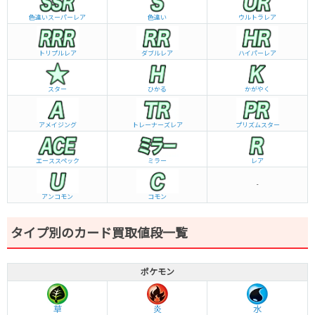
色違いスーパーレア
色違い
ウルトラレア
トリプルレア
ダブルレア
ハイパーレア
スター
ひかる
かがやく
アメイジング
トレーナーズレア
プリズムスター
エーススペック
ミラー
レア
-
アンコモン
コモン
タイプ別のカード買取値段一覧
ポケモン
草
炎
水