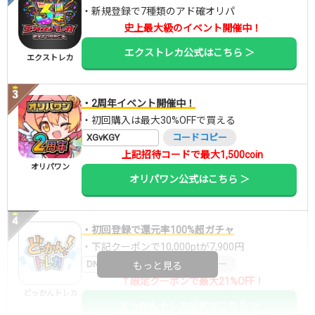
・新規登録で7種類のアド確オリパ
史上最大級のイベント開催中！
エクストレカ公式はこちら ＞
エクストレカ
・2周年イベント開催中！
・初回購入は最大30%OFFで買える
XGvKGY
コードコピー
上記招待コードで最大1,500coin
オリパワン
オリパワン公式はこちら ＞
・初回登録で還元率100%超ガチャ
・下記クーポンで10,000ptが7,900円
DNGBIF4X
コードコピー
もっと見る
↑限定クーポンで最大21%OFF！
どっかんトレカ
どっかんトレカ公式はこちら ＞