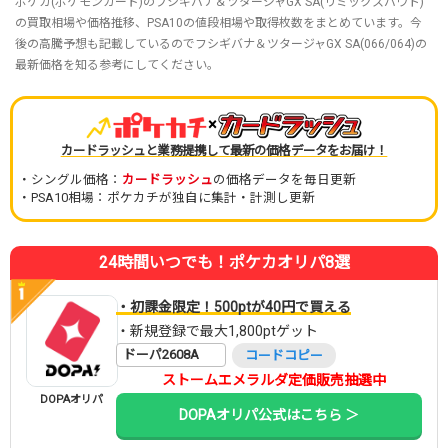
ポケカ(ポケモンカード)のフシギバナ＆ツタージャGX SA(リミックスバウト)
の買取相場や価格推移、PSA10の値段相場や取得枚数をまとめています。今
後の高騰予想も記載しているのでフシギバナ＆ツタージャGX SA(066/064)の
最新価格を知る参考にしてください。
×
カードラッシュと業務提携して最新の価格データをお届け！
・シングル価格：
カードラッシュ
の価格データを毎日更新
・PSA10相場：ポケカチが独自に集計・計測し更新
24時間いつでも！ポケカオリパ8選
・初課金限定！500ptが40円で買える
・新規登録で最大1,800ptゲット
ドーパ2608A
コードコピー
ストームエメラルダ定価販売抽選中
DOPAオリパ
DOPAオリパ公式はこちら ＞