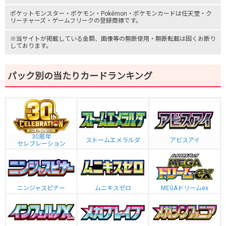
ポケットモンスター
・ポケモン・Pokémon・
ポケモンカード
は任天堂・
ク
リーチャーズ
・
ゲームフリーク
の登録商標です。
※当サイトが掲載している金額、画像等の無断使用・無断転載は固くお断り
しております。
パック別の当たりカードランキング
30周年
ストームエメラルダ
アビスアイ
セレブレーション
ニンジャスピナー
ムニキスゼロ
MEGAドリームex