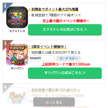
・初課金でポイント最大20%増量
・新規登録で7種類のアド確オリパ
史上最大級のイベント開催中！
エクストレカ公式はこちら ＞
エクストレカ
・2周年イベント開催中！
・初回購入は最大30%OFFで買える
XGvKGY
コードコピー
上記招待コードで最大1,500coin
オリパワン
オリパワン公式はこちら ＞
・初回登録で還元率100%超ガチャ
・下記クーポンで10,000ptが7,900円
DNGBIF4X
コードコピー
もっと見る
↑限定クーポンで最大21%OFF！