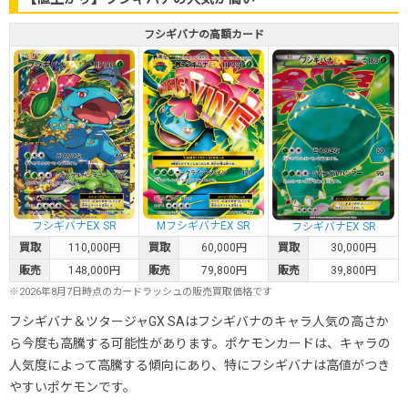
フシギバナの高額カード
フシギバナEX SR
MフシギバナEX SR
フシギバナEX SR
買取
110,000円
買取
60,000円
買取
30,000円
販売
148,000円
販売
79,800円
販売
39,800円
※2026年8月7日時点のカードラッシュの販売買取価格です
フシギバナ＆ツタージャGX SAはフシギバナのキャラ人気の高さか
ら今度も高騰する可能性があります。ポケモンカードは、キャラの
人気度によって高騰する傾向にあり、特にフシギバナは高値がつき
やすいポケモンです。