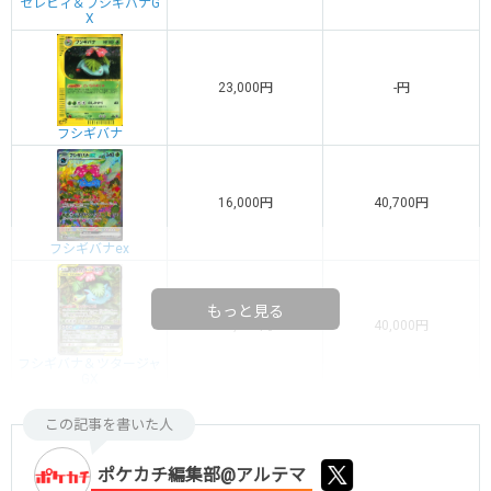
セレビィ＆フシギバナG
X
23,000円
-円
フシギバナ
16,000円
40,700円
フシギバナex
もっと見る
15,000円
40,000円
フシギバナ＆ツタージャ
GX
この記事を書いた人
ポケカチ編集部@アルテマ