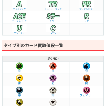
アメイジング
トレーナーズレア
プリズムスター
エーススペック
ミラー
レア
-
アンコモン
コモン
タイプ別のカード買取値段一覧
ポケモン
草
炎
水
雷
超
闘
悪
鋼
フェアリー
-