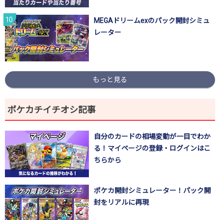
MEGAドリームexのパック開封シミュ
レーター
もっと見る
ポケカチイチオシ記事
自分のカードの相場変動が一目でわか
る！マイページの登録・ログインはこ
ちらから
ポケカ開封シミュレーター！パック開
封をリアルに再現