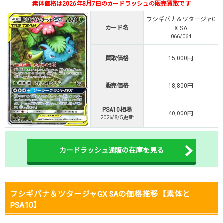
素体価格は2026年8月7日のカードラッシュの販売買取です
・初回購入は500coinが50円
フシギバナ＆ツタージャG
TVCM記念！激熱イベント開催中
カード名
X SA
066/064
オリくじ公式はこちら ＞
オリくじ
買取価格
15,000円
・リリース1周年イベント開催中！
・新規登録で最大90%OFF
販売価格
18,800円
初回登録で4種類アド確解放
PSA10相場
40,000円
TORAオリパ公式はこちら ＞
2026/8/5更新
TORAオリパ
カードラッシュ通販の在庫を見る
フシギバナ＆ツタージャGX SAの価格推移【素体と
PSA10】