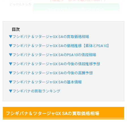
どっかんトレカ
どっかんトレカ公式はこちら ＞
目次
・初回購入は最大90%OFF
▼フシギバナ＆ツタージャGX SAの買取価格相場
・新規登録で6種類アド確解禁
SVGC7P
コードコピー
▼フシギバナ＆ツタージャGX SAの価格推移【素体とPSA10】
↑招待コードで最大2,000ptゲット
▼フシギバナ＆ツタージャGX SAのPSA10の値段相場
おりパンダ
おりパンダ公式はこちら ＞
▼フシギバナ＆ツタージャGX SAの今後の値段推移予想
▼フシギバナ＆ツタージャGX SAの今後の高騰予想
・atone・ペイディ対応！
▼フシギバナ＆ツタージャGX SAの基本情報
・新規登録で6種類アド確解禁
▼フシギバナの買取ランキング
小口で当たりやすい穴場オリパ
オリパスタジアム公式はこちら ＞
オリパスタジアム
フシギバナ＆ツタージャGX SAの買取価格相場
・新規登録で無料100連できる！