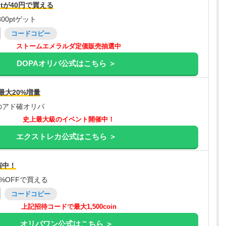
tが40円で買える
00ptゲット
コードコピー
ストームエメラルダ定価販売抽選中
DOPAオリパ公式はこちら ＞
最大20%増量
のアド確オリパ
史上最大級のイベント開催中！
エクストレカ公式はこちら ＞
催中！
%OFFで買える
コードコピー
上記招待コードで最大1,500coin
オリパワン公式はこちら ＞