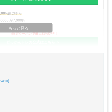
00%超ガチャ
00ptが7,900円
コードコピー
もっと見る
↑限定クーポンで最大21%OFF！
どっかんトレカ公式はこちら ＞
%OFF
アド確解禁
コードコピー
↑招待コードで最大2,000ptゲット
A10】
おりパンダ公式はこちら ＞
対応！
アド確解禁