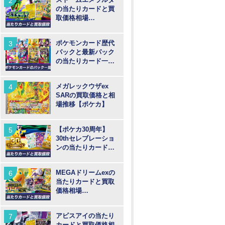
の当たりカードと買
取価格相場
【MUR/SAR/SR/AR
】
ポケモンカード歴代
パックと最新パック
の当たりカード一覧
【ポケカ】
メガレックウザex
SARの買取価格と相
場推移【ポケカ】
【ポケカ30周年】
30thセレブレーショ
ンの当たりカードと
買取価格や高騰予
想！
MEGAドリームexの
当たりカードと買取
価格相場
【MUR/SAR/SR/MA/
AR】
アビスアイの当たり
カードと買取価格相