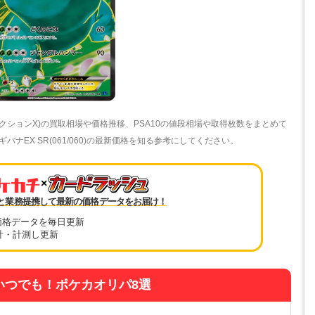
コレクションX)の買取相場や価格推移、PSA10の値段相場や取得枚数をまとめて
EX SR(061/060)の最新価格を知る参考にしてください。
×
と業務提携して最新の価格データをお届け！
価格データを毎日更新
計・計測し更新
いつでも！ポケカオリパ8選