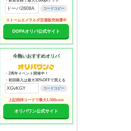
・新規登録で最大1,800ptゲット
ドーパ2608A
コードコピー
ストームエメラルダ定価販売抽選中
DOPAオリパ公式サイト
今熱いおすすめオリパ
・2周年イベント開催中！
・初回購入は最大30%OFFで買える
XGvKGY
コードコピー
上記招待コードで最大1,500coin
オリパワン公式サイト