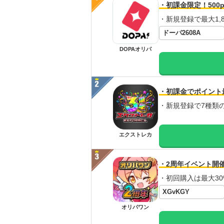
・初課金限定！500p
・新規登録で最大1,8
ドーパ2608A
DOPAオリパ
・初課金でポイント
・新規登録で7種類
エクストレカ
・2周年イベント開
・初回購入は最大30
XGvKGY
オリパワン