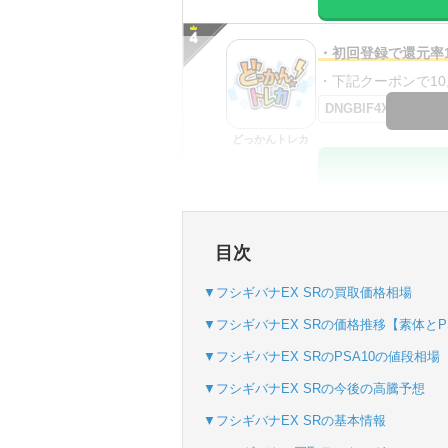
・初回登録で還元率1
・下記クーポンで10,0
DNGBIF4X
どっかんトレカ
・初回購入は最大90
目次
・新規登録で6種類
SVGC7P
▼フシギバナEX SRの買取価格相場
おりパンダ
▼フシギバナEX SRの価格推移【素体とPS
▼フシギバナEX SRのPSA10の値段相場
▼フシギバナEX SRの今後の高騰予想
・atone・ペイディ
▼フシギバナEX SRの基本情報
・新規登録で6種類