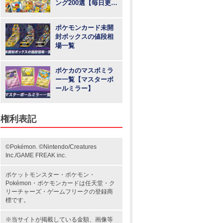
ング200選【毎日更
新】
ポケモンカード未開
封ボックスの値段相
場一覧
ポケカのマスボミラ
ー一覧【マスターボ
ールミラー】
権利表記
©Pokémon. ©Nintendo/Creatures
Inc./GAME FREAK inc.
ポケットモンスター
・ポケモン・
Pokémon・
ポケモンカード
は任天堂・
ク
リーチャーズ
・
ゲームフリーク
の登録商
標です。
※当サイトが掲載している金額、画像等