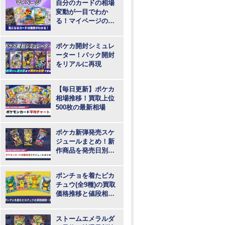
自分のカードの相場
変動が一目でわか
る！マイページの登
録・ログインはこち
らから
ポケカ開封シミュレ
ーター！パック開封
をリアルに再現
【毎日更新】ポケカ
相場推移！買取上位
500枚の最新相場
ポケカ新弾発売スケ
ジュールまとめ！新
作商品を発売日別に
紹介
ポンチョを着たピカ
チュウ(全9種)の買取
価格推移と値段相
場！PSA10の値段や
枚数
ストームエメラルダ