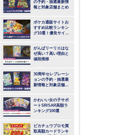
の予約・抽選最新情
報と対象店舗まとめ
ポケカ通販サイトお
すすめ比較ランキン
グ10選！優良サイト
で最も安いのはど
こ？
がんばリーリエはな
ぜ高い？高い理由と
値段推移
30周年セレブレーシ
ョンの予約・抽選最
新情報と対象店舗ま
とめ
かわいい女の子サポ
ートSR/SAR高額ラ
ンキング100選
ピカチュウプロモ買
取高額カードランキ