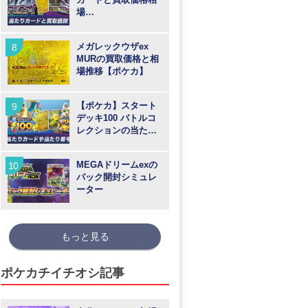
場
【MUR/SAR/SR/AR
】
メガレックウザex
MURの買取価格と相
場推移【ポケカ】
【ポケカ】スタート
デッキ100 バトルコ
レクションの当たり
カードや買取価格相
場と番号
MEGAドリームexの
パック開封シミュレ
ーター
もっと見る
ポケカチイチオシ記事