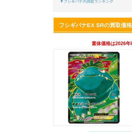
▼フシギバナの買取ランキング
オリパスタジアム
フシギバナEX SRの買取価
・新規登録で無料10
・初回購入は500coi
素体価格は2026
オリくじ
・リリース1周年イ
・新規登録で最大90
TORAオリパ