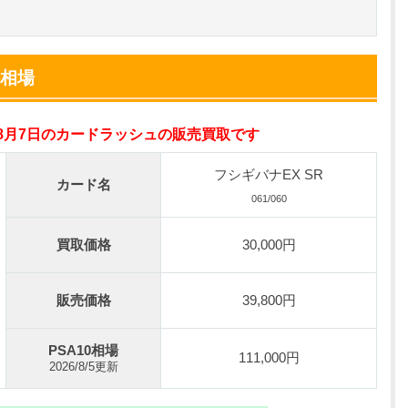
小口で当たりやすい穴場オリパ
オリパスタジアム公式はこちら ＞
格相場
0連できる！
nが50円
年8月7日のカードラッシュの販売買取です
TVCM記念！激熱イベント開催中
オリくじ公式はこちら ＞
フシギバナEX SR
カード名
061/060
ベント開催中！
買取価格
30,000円
%OFF
初回登録で4種類アド確解放
TORAオリパ公式はこちら ＞
販売価格
39,800円
PSA10相場
111,000円
2026/8/5更新