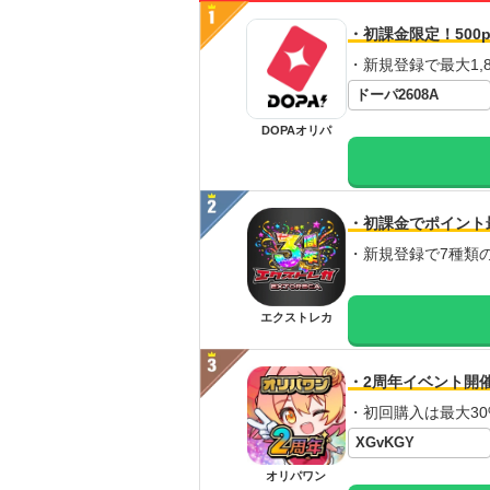
・初課金限定！500p
・新規登録で最大1,8
ドーパ2608A
DOPAオリパ
・初課金でポイント
・新規登録で7種類
エクストレカ
・2周年イベント開
・初回購入は最大30
XGvKGY
オリパワン