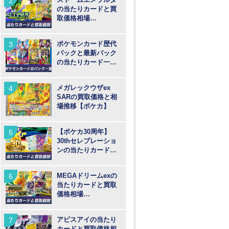
の当たりカードと買
取価格相場
【MUR/SAR/SR/AR
】
ポケモンカード歴代
パックと最新パック
の当たりカード一覧
【ポケカ】
メガレックウザex
SARの買取価格と相
場推移【ポケカ】
【ポケカ30周年】
30thセレブレーショ
ンの当たりカードと
買取価格や高騰予
想！
MEGAドリームexの
当たりカードと買取
価格相場
【MUR/SAR/SR/MA/
AR】
アビスアイの当たり
カードと買取価格相