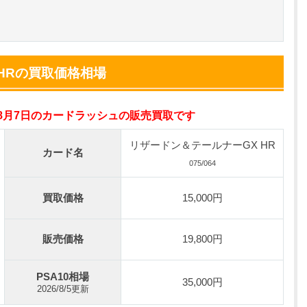
小口で当たりやすい穴場オリパ
オリパスタジアム公式はこちら ＞
HRの買取価格相場
nが50円
の激熱オリパ
年8月7日のカードラッシュの販売買取です
新規登録で無料100連できる
オリくじ公式はこちら ＞
リザードン＆テールナーGX HR
カード名
075/064
ベント開催中！
買取価格
15,000円
%OFF
初回登録で4種類アド確解放
販売価格
19,800円
TORAオリパ公式はこちら ＞
PSA10相場
35,000円
2026/8/5更新