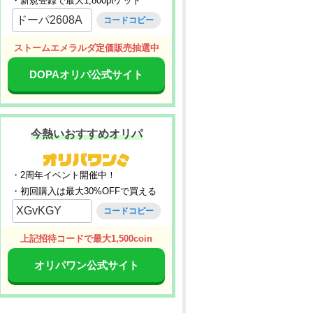
・新規登録で最大1,800ptゲット
ドーパ2608A
コードコピー
ストームエメラルダ定価販売抽選中
DOPAオリパ公式サイト
今熱いおすすめオリパ
・2周年イベント開催中！
・初回購入は最大30%OFFで買える
XGvKGY
コードコピー
上記招待コードで最大1,500coin
オリパワン公式サイト