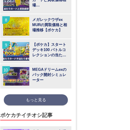
場
【MUR/SAR/SR/AR
】
メガレックウザex
MURの買取価格と相
場推移【ポケカ】
【ポケカ】スタート
デッキ100 バトルコ
レクションの当たり
カードや買取価格相
場と番号
MEGAドリームexの
パック開封シミュレ
ーター
もっと見る
ポケカチイチオシ記事