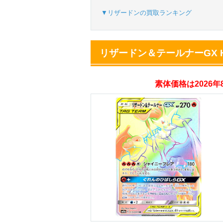
▼リザードンの買取ランキング
オリパスタジアム
リザードン＆テールナーGX 
・初回購入は500coi
・新規限定！8種類
素体価格は2026
オリくじ
・リリース1周年イ
・新規登録で最大90
TORAオリパ