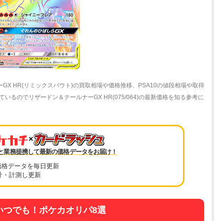
GX HR(リミックスバウト)の買取相場や価格推移、PSA10の値段相場や取得
るのでリザードン＆テールナーGX HR(075/064)の最新価格を知る参考に
×
と業務提携して最新の価格データをお届け！
価格データを毎日更新
計・計測し更新
いつでも！ポケカオリパ8選