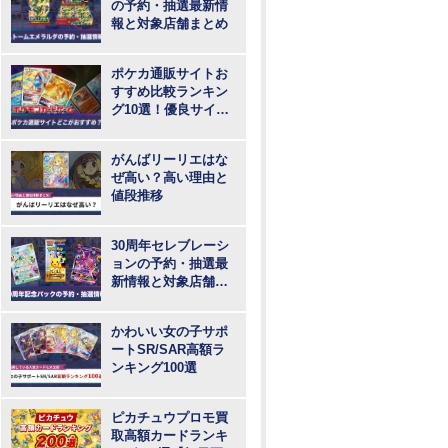
の予約・抽選最新情
報と対象店舗まとめ
ポケカ通販サイトお
すすめ比較ランキン
グ10選！優良サイト
で最も安いのはど
こ？
がんばリーリエはな
ぜ高い？高い理由と
値段推移
30周年セレブレーシ
ョンの予約・抽選最
新情報と対象店舗ま
とめ
かわいい女の子サポ
ートSR/SAR高額ラ
ンキング100選
ピカチュウプロモ買
取高額カードランキ