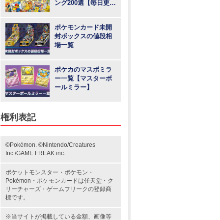
ング200選【毎日更
新】
ポケモンカード未開
封ボックスの値段相
場一覧
ポケカのマスボミラ
ー一覧【マスターボ
ールミラー】
権利表記
©Pokémon. ©Nintendo/Creatures
Inc./GAME FREAK inc.
ポケットモンスター
・ポケモン・
Pokémon・
ポケモンカード
は任天堂・
ク
リーチャーズ
・
ゲームフリーク
の登録商
標です。
※当サイトが掲載している金額、画像等