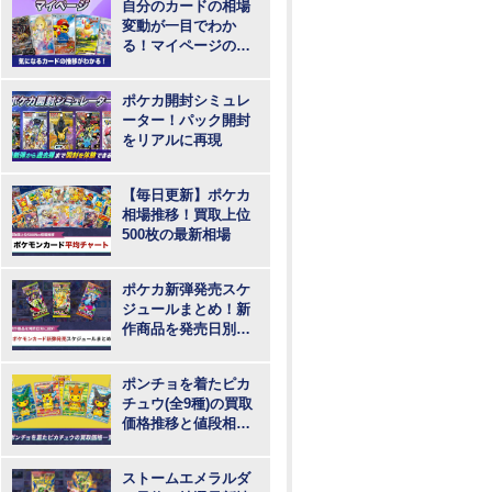
自分のカードの相場
変動が一目でわか
る！マイページの登
録・ログインはこち
らから
ポケカ開封シミュレ
ーター！パック開封
をリアルに再現
【毎日更新】ポケカ
相場推移！買取上位
500枚の最新相場
ポケカ新弾発売スケ
ジュールまとめ！新
作商品を発売日別に
紹介
ポンチョを着たピカ
チュウ(全9種)の買取
価格推移と値段相
場！PSA10の値段や
枚数
ストームエメラルダ