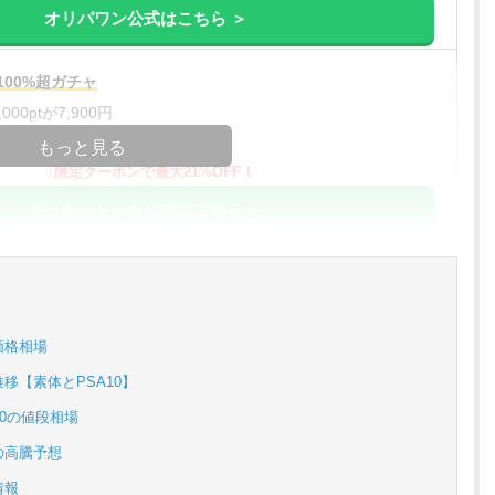
オリパワン公式はこちら ＞
00%超ガチャ
00ptが7,900円
コードコピー
もっと見る
↑限定クーポンで最大21%OFF！
どっかんトレカ公式はこちら ＞
%OFF
アド確解禁
コードコピー
価格相場
↑招待コードで最大2,000ptゲット
移【素体とPSA10】
おりパンダ公式はこちら ＞
10の値段相場
の高騰予想
アド確解禁
情報
oin買える