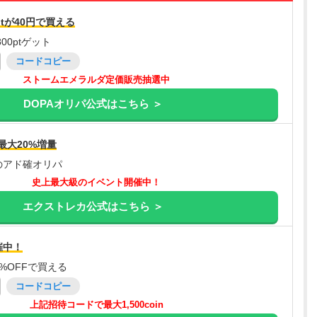
tが40円で買える
00ptゲット
コードコピー
ストームエメラルダ定価販売抽選中
DOPAオリパ公式はこちら ＞
最大20%増量
のアド確オリパ
史上最大級のイベント開催中！
エクストレカ公式はこちら ＞
催中！
%OFFで買える
コードコピー
上記招待コードで最大1,500coin