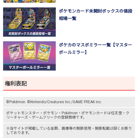
ポケモンカード未開封ボックスの値段
相場一覧
ポケカのマスボミラー一覧【マスター
ボールミラー】
権利表記
©Pokémon. ©Nintendo/Creatures Inc./GAME FREAK inc.
ポケットモンスター
・ポケモン・Pokémon・
ポケモンカード
は任天堂・
ク
リーチャーズ
・
ゲームフリーク
の登録商標です。
※当サイトが掲載している金額、画像等の無断使用・無断転載は固くお断り
しております。