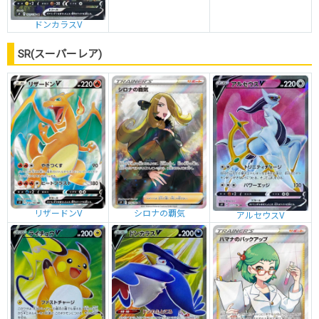
ドンカラスV
SR(スーパーレア)
リザードンV
シロナの覇気
アルセウスV