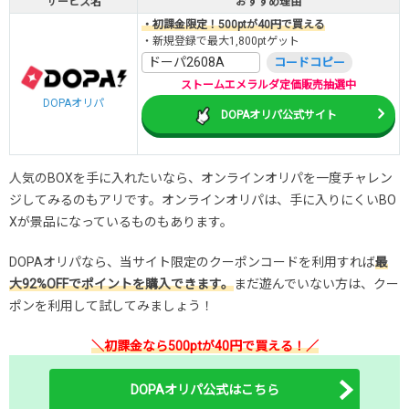
サービス名
おすすめ理由
・初課金限定！500ptが40円で買える
・新規登録で最大1,800ptゲット
ドーパ2608A
コードコピー
ストームエメラルダ定価販売抽選中
DOPAオリパ
DOPAオリパ公式サイト
人気のBOXを手に入れたいなら、オンラインオリパを一度チャレン
ジしてみるのもアリです。オンラインオリパは、手に入りにくいBO
Xが景品になっているものもあります。
DOPAオリパなら、当サイト限定のクーポンコードを利用すれば
最
大92%OFFでポイントを購入できます。
まだ遊んでいない方は、クー
ポンを利用して試してみましょう！
＼初課金なら500ptが40円で買える！／
DOPAオリパ公式はこちら