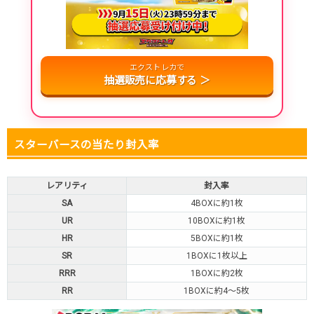
・atone・ペイディ対応！
・新規登録で6種類アド確解禁
エクストレカで
小口で当たりやすい穴場オリパ
抽選販売に応募する ＞
オリパスタジアム公式はこちら ＞
オリパスタジアム
スターバースの当たり封入率
・新規登録で無料100連できる！
・初回購入は500coinが50円
TVCM記念！激熱イベント開催中
レアリティ
封入率
SA
4BOXに約1枚
オリくじ公式はこちら ＞
オリくじ
UR
10BOXに約1枚
HR
5BOXに約1枚
・リリース1周年イベント開催中！
SR
1BOXに1枚以上
・新規登録で最大90%OFF
RRR
1BOXに約2枚
初回登録で4種類アド確解放
RR
1BOXに約4～5枚