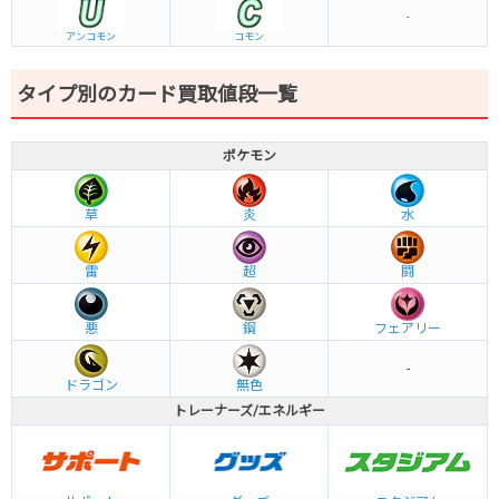
-
アンコモン
コモン
タイプ別のカード買取値段一覧
ポケモン
草
炎
水
雷
超
闘
悪
鋼
フェアリー
-
ドラゴン
無色
トレーナーズ/エネルギー