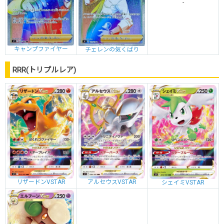
-
キャンプファイヤー
チェレンの気くばり
RRR(トリプルレア)
リザードンVSTAR
アルセウスVSTAR
シェイミVSTAR