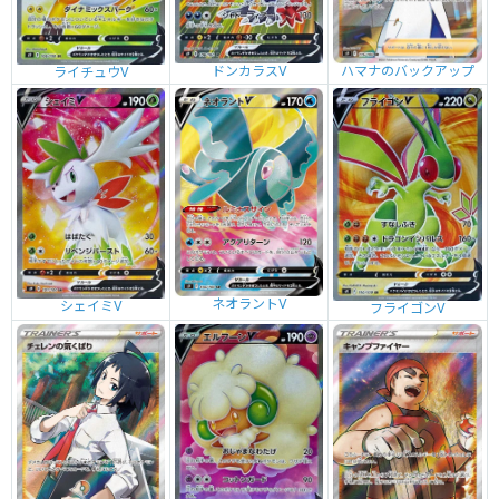
ハマナのバックアップ
ドンカラスV
ライチュウV
ネオラントV
シェイミV
フライゴンV