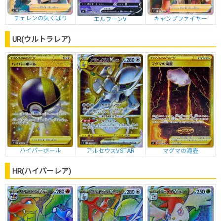
チェレンの気くばり
キャンプファイヤー
エルフーンV
UR(ウルトラレア)
ハイパーボール
アルセウスVSTAR
マグマの滝壺
HR(ハイパーレア)