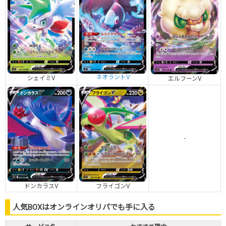
ネオラントV
シェイミV
エルフーンV
-
ドンカラスV
フライゴンV
人気BOXはオンラインオリパでも手に入る