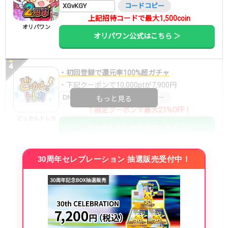
XGvKGY
コードコピー
上記招待コードで最大1,500coin
オリパワン
オリパワン公式はこちら ＞
・初回登録で還元率100%超ガチャ
・下記クーポンで10,000ptが7,900円
DNGBIF4X
コードコピー
もっと見る
↑限定クーポンで最大21%OFF！
どっかんトレカ
どっかんトレカ公式はこちら ＞
30周年セレブレーション 抽選販売受付中！
・初回購入は最大90%OFF
・新規登録で6種類アド確解禁
SVGC7P
コードコピー
↑招待コードで最大2,000ptゲット
おりパンダ
おりパンダ公式はこちら ＞