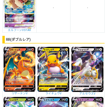
-
-
エルフーンVSTAR
RR(ダブルレア)
リザードンV
ライチュウV
アルセウスV