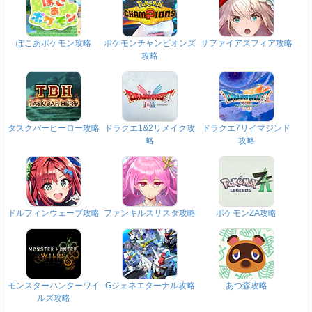
ぽこあポケモン攻略
ポケモンチャンピオンズ
サファイアスフィア攻略
攻略
タスクバーヒーロー攻略
ドラクエ1&2リメイク攻
ドラクエ7リイマジンド
略
攻略
ドルフィンウェーブ攻略
ファンキルスリスタ攻略
ポケモンZA攻略
モンスターハンターワイ
Gジェネエターナル攻略
あつ森攻略
ルズ攻略