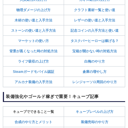
物理ダメージの上げ方
クラフト素材一覧と使い道
木材の使い道と入手方法
レザーの使い道と入手方法
ストーンの使い道と入手方法
記念コインの入手方法と使い道
マーケットの使い方
タスクバーヒーローは稼げる？
背景が黒くなった時の対処方法
宝箱が開かない時の対処方法
ライフ吸収の上げ方
白梅のやり方
Steamガードモバイル認証
倉庫の増やし方
アルカナ装備の入手方法
レンジャーソロ周回のやり方
装備強化やゴールド稼ぎで重要！キューブ記事
キューブでできること一覧
キューブレベルの上げ方
合成のやり方とメリット
装備売却のやり方