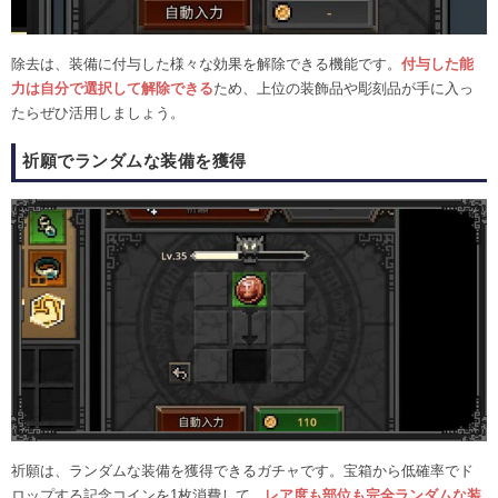
除去は、装備に付与した様々な効果を解除できる機能です。
付与した能
力は自分で選択して解除できる
ため、上位の装飾品や彫刻品が手に入っ
たらぜひ活用しましょう。
祈願でランダムな装備を獲得
祈願は、ランダムな装備を獲得できるガチャです。宝箱から低確率でド
ロップする記念コインを1枚消費して、
レア度も部位も完全ランダムな装