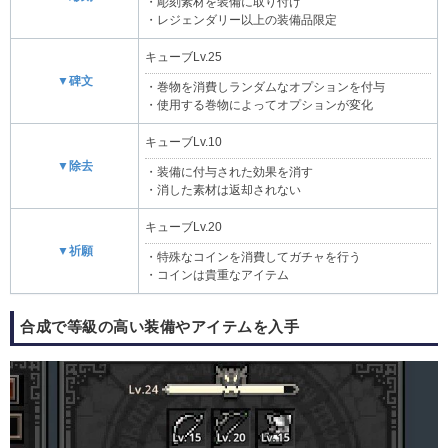
・彫刻素材を装備に取り付け
・レジェンダリー以上の装備品限定
キューブLv.25
▼碑文
・巻物を消費しランダムなオプションを付与
・使用する巻物によってオプションが変化
キューブLv.10
▼除去
・装備に付与された効果を消す
・消した素材は返却されない
キューブLv.20
▼祈願
・特殊なコインを消費してガチャを行う
・コインは貴重なアイテム
合成で等級の高い装備やアイテムを入手