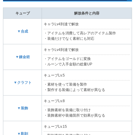
キューブ
解放条件と内容
キャラLv4到達で解放
▼合成
・アイテムを消費して高レアのアイテム製作
・装備だけでなく素材にも対応
キャラLv4到達で解放
▼錬金術
・アイテムをゴールドに変換
・ルーンで入手金額の総量UP
キューブLv.5
▼クラフト
・素材を使って装備を製作
・製作する装備によって素材が異なる
キューブLv.8
▼装飾
・装飾素材を装備に取り付け
・装飾素材や装備箇所で効果が異なる
キューブLv.15
▼彫刻