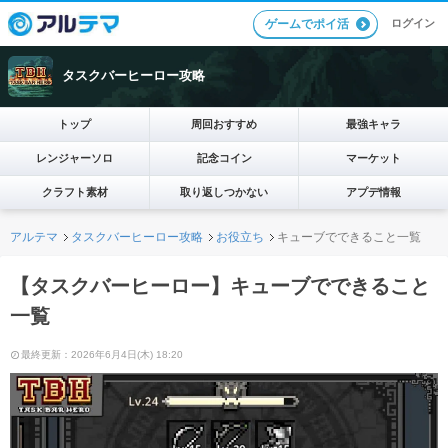
ログイン
ゲームでポイ活
タスクバーヒーロー攻略
トップ
周回おすすめ
最強キャラ
レンジャーソロ
記念コイン
マーケット
クラフト素材
取り返しつかない
アプデ情報
アルテマ
タスクバーヒーロー攻略
お役立ち
キューブでできること一覧
【タスクバーヒーロー】キューブでできること
一覧
最終更新：2026年6月4日(木) 18:20