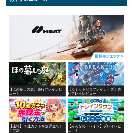
【ほの暮しの庭】先行プレイレビ
【リミットゼロブレイカーズ】先
ュー！
行プレイレビュー！
【速報】10連ガチャを無課金で引
【みんなのトレイン】プレイレビ
く方法
ュー！