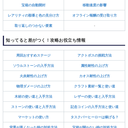
宝箱の自動開封
移動速度の影響
レアリティの順番と色の見分け方
オフライン報酬の受け取り方
取り返しのつかない要素
-
知ってると差がつく！攻略お役立ち情報
周回おすすめステージ
アクトボスの挑戦方法
ソウルストーンの入手方法
属性耐性の上げ方
火炎耐性の上げ方
カオス耐性の上げ方
物理ダメージの上げ方
クラフト素材一覧と使い道
木材の使い道と入手方法
レザーの使い道と入手方法
ストーンの使い道と入手方法
記念コインの入手方法と使い道
マーケットの使い方
タスクバーヒーローは稼げる？
背景が黒くなった時の対処方法
宝箱が開かない時の対処方法