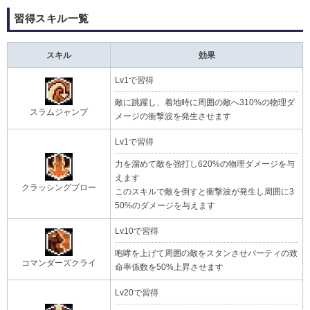
習得スキル一覧
スキル
効果
Lv1で習得
敵に跳躍し、着地時に周囲の敵へ310%の物理ダ
スラムジャンプ
メージの衝撃波を発生させます
Lv1で習得
力を溜めて敵を強打し620%の物理ダメージを与
えます
クラッシングブロー
このスキルで敵を倒すと衝撃波が発生し周囲に3
50%のダメージを与えます
Lv10で習得
咆哮を上げて周囲の敵をスタンさせパーティの致
コマンダーズクライ
命率係数を50%上昇させます
Lv20で習得