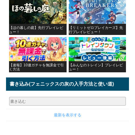
【ほの暮しの庭】先行プレイレビ
【リミットゼロブレイカーズ】先
ュー！
行プレイレビュー！
【速報】10連ガチャを無課金で引
【みんなのトレイン】プレイレビ
く方法
ュー！
書き込み
(フェニックスの灰の入手方法と使い道)
最新を表示する