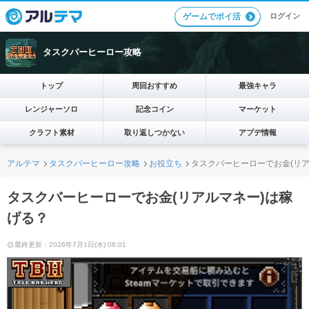
ログイン
ゲームでポイ活
タスクバーヒーロー攻略
トップ
周回おすすめ
最強キャラ
レンジャーソロ
記念コイン
マーケット
クラフト素材
取り返しつかない
アプデ情報
アルテマ
タスクバーヒーロー攻略
お役立ち
タスクバーヒーローでお金(リア
タスクバーヒーローでお金(リアルマネー)は稼
げる？
最終更新：2026年7月1日(水) 08:01