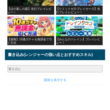
【ほの暮しの庭】先行プレイレビ
【リミットゼロブレイカーズ】先
ュー！
行プレイレビュー！
【速報】10連ガチャを無課金で引
【みんなのトレイン】プレイレビ
く方法
ュー！
書き込み
(レンジャーの強い点とおすすめスキル)
最新を表示する