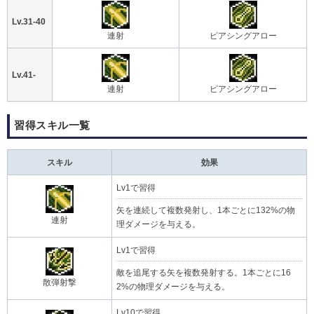
Lv.31-40
連射
ピアシングアロー
Lv.41-
連射
ピアシングアロー
習得スキル一覧
スキル
効果
Lv1で習得
矢を連続して複数発射し、1本ごとに132%の物
連射
理ダメージを与える。
Lv1で習得
敵を追尾する矢を複数発射する。1本ごとに16
散弾射撃
2%の物理ダメージを与える。
Lv10で習得