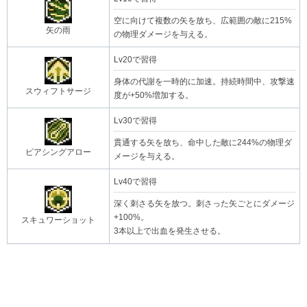
空に向けて複数の矢を放ち、広範囲の敵に215%
矢の雨
の物理ダメージを与える。
Lv20で習得
身体の代謝を一時的に加速。持続時間中、攻撃速
スウィフトサージ
度が+50%増加する。
Lv30で習得
貫通する矢を放ち、命中した敵に244%の物理ダ
ピアシングアロー
メージを与える。
Lv40で習得
深く刺さる矢を放つ。刺さった矢ごとにダメージ
+100%。
スキュワーショット
3本以上で出血を発生させる。