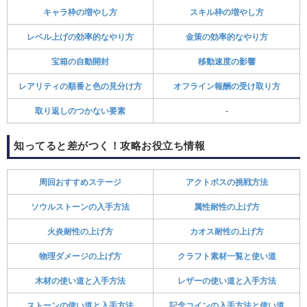
キャラ枠の増やし方
スキル枠の増やし方
レベル上げの効率的なやり方
金策の効率的なやり方
宝箱の自動開封
移動速度の影響
レアリティの順番と色の見分け方
オフライン報酬の受け取り方
取り返しのつかない要素
-
知ってると差がつく！攻略お役立ち情報
周回おすすめステージ
アクトボスの挑戦方法
ソウルストーンの入手方法
属性耐性の上げ方
火炎耐性の上げ方
カオス耐性の上げ方
物理ダメージの上げ方
クラフト素材一覧と使い道
木材の使い道と入手方法
レザーの使い道と入手方法
ストーンの使い道と入手方法
記念コインの入手方法と使い道