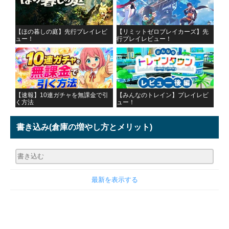
【ほの暮しの庭】先行プレイレビ
【リミットゼロブレイカーズ】先
ュー！
行プレイレビュー！
【速報】10連ガチャを無課金で引
【みんなのトレイン】プレイレビ
く方法
ュー！
書き込み
(倉庫の増やし方とメリット)
最新を表示する