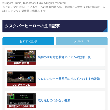
©Nugem Studio, Tesseract Studio. All rights reserved.
※アルテマに掲載しているゲーム内画像の著作権、商標権その他の知的財産権は、当
該コンテンツの提供元に帰属します
タスクバーヒーローの注目記事
おすすめ記事
人気ページ
装飾のやり方と装飾アイテムの効果一覧
ソロレンジャー周回用のビルドとおすすめ装備
取り返しのつかない要素