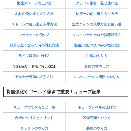
物理ダメージの上げ方
クラフト素材一覧と使い道
木材の使い道と入手方法
レザーの使い道と入手方法
ストーンの使い道と入手方法
記念コインの入手方法と使い道
マーケットの使い方
タスクバーヒーローは稼げる？
背景が黒くなった時の対処方法
宝箱が開かない時の対処方法
ライフ吸収の上げ方
白梅のやり方
Steamガードモバイル認証
倉庫の増やし方
アルカナ装備の入手方法
レンジャーソロ周回のやり方
装備強化やゴールド稼ぎで重要！キューブ記事
キューブでできること一覧
キューブレベルの上げ方
合成のやり方とメリット
装備売却のやり方
クラフトのやり方
装飾のやり方