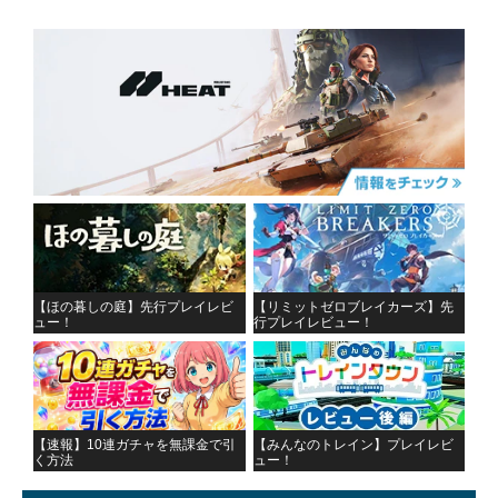
【ほの暮しの庭】先行プレイレビ
【リミットゼロブレイカーズ】先
ュー！
行プレイレビュー！
【速報】10連ガチャを無課金で引
【みんなのトレイン】プレイレビ
く方法
ュー！