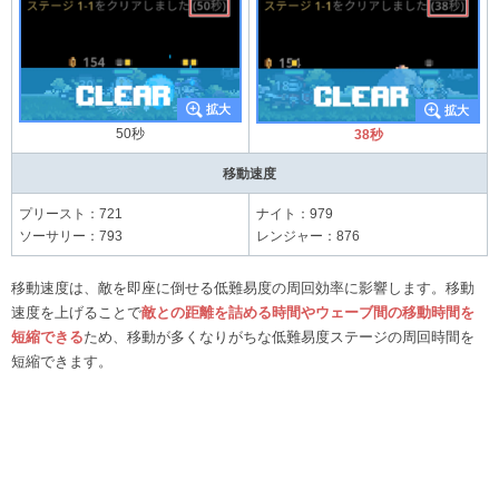
50秒
38秒
移動速度
プリースト：721
ナイト：979
ソーサリー：793
レンジャー：876
移動速度は、敵を即座に倒せる低難易度の周回効率に影響します。移動
速度を上げることで
敵との距離を詰める時間やウェーブ間の移動時間を
短縮できる
ため、移動が多くなりがちな低難易度ステージの周回時間を
短縮できます。