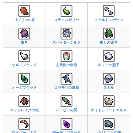
ゴブリンの皮
スライムゼリー
スケルトンボーン
毒草
スパイダーシルク
癒しの薬草
ウルフファング
古代樹の樹液
キノコの胞子
オーガブラッド
コウモリの翼膜
スカル
マンドレイクの根
ハーピーの羽
ナイトシェードエキス
ワイバーンの爪
デーモンブラッド
バジリスクの鱗