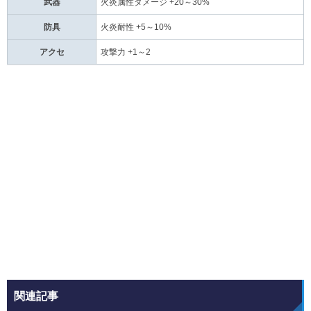
武器
火炎属性ダメージ +20～30%
防具
火炎耐性 +5～10%
アクセ
攻撃力 +1～2
関連記事