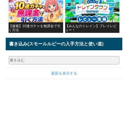
【速報】10連ガチャを無課金で引
【みんなのトレイン】プレイレビ
く方法
ュー！
書き込み
(スモールルビーの入手方法と使い道)
最新を表示する