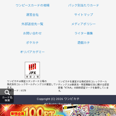
ワンピースカードの相場
パック別当たりカード
運営会社
サイトマップ
外部送信先一覧
メディアポリシー
お問い合わせ
ライター募集
ポケカチ
遊戯カチ
オリパアカデミー
ワンピカチは東証スタンダード上場の
ワンピカチを運営する株式会社コレックホール
株式会社コレックホールディングスが運営してい
ディングスは
景表法・特定商取引法に関する認定
ます。
資格「KTAA」の団体認証マークを取得していま
証券コード：6578
す。
カード名
Copyright (C) 2026 ワンピカチ
検索
All Rights Reserved.