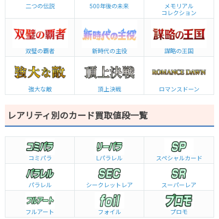
二つの伝説
500年後の未来
メモリアル
コレクション
双璧の覇者
新時代の主役
謀略の王国
強大な敵
頂上決戦
ロマンスドーン
レアリティ別のカード買取値段一覧
コミパラ
L
パラレル
スペシャルカード
パラレル
シークレットレア
スーパーレア
フルアート
フォイル
プロモ