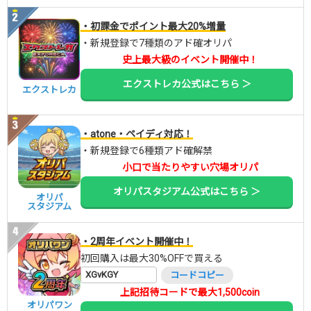
・初課金でポイント最大20%増量
・新規登録で7種類のアド確オリパ
史上最大級のイベント開催中！
エクストレカ公式はこちら ＞
エクストレカ
・atone・ペイディ対応！
・新規登録で6種類アド確解禁
小口で当たりやすい穴場オリパ
オリパスタジアム公式はこちら ＞
オリパ
スタジアム
・2周年イベント開催中！
初回購入は最大30%OFFで買える
XGvKGY
コードコピー
上記招待コードで最大1,500coin
オリパワン