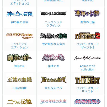
ヒロインズ
世界最強の戦士
決戦の刻
エディション2
神の島の冒険
エッグヘッド
蒼海の七傑
クライシス
ヒロインズ
受け継がれる意志
ワンピースカード
エディション
ザベスト2
師弟の絆
神速の拳
Anime 25th
collection
王族の血統
新たなる皇帝
ワンピースカード
ザベスト