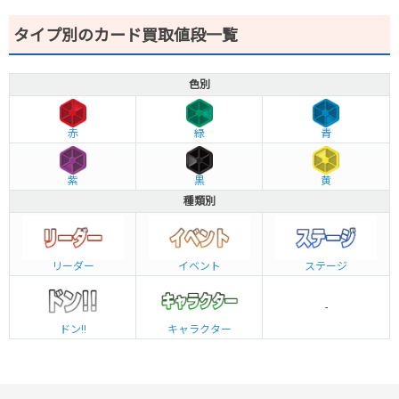
タイプ別のカード買取値段一覧
色別
赤
緑
青
紫
黒
黄
種類別
リーダー
イベント
ステージ
-
ドン!!
キャラクター