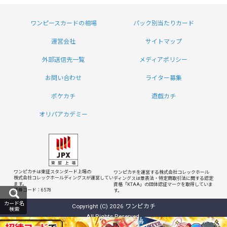
ワンピースカードの相場
パック別当たりカード
運営会社
サイトマップ
外部送信先一覧
メディアポリシー
お問い合わせ
ライター募集
ポケカチ
遊戯カチ
オリパアカデミー
ワンピカチは東証スタンダード上場の
ワンピカチを運営する株式会社コレックホール
株式会社コレックホールディングスが運営してい
ディングスは
景表法・特定商取引法に関する認定
ます。
資格「KTAA」の団体認証マークを取得していま
証券コード：6578
す。
カード名
Copyright (C) 2026 ワンピカチ
検索
All Rights Reserved.