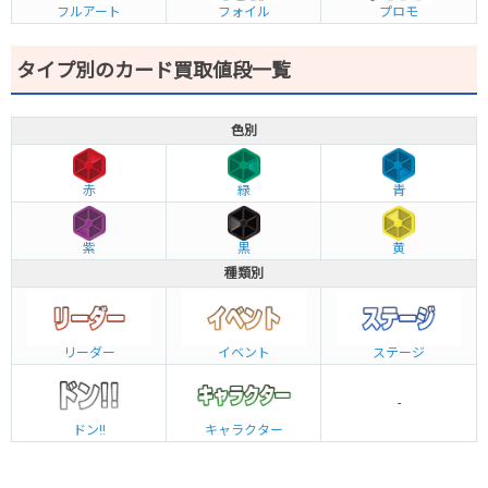
フルアート
フォイル
プロモ
タイプ別のカード買取値段一覧
色別
赤
緑
青
紫
黒
黄
種類別
リーダー
イベント
ステージ
-
ドン!!
キャラクター