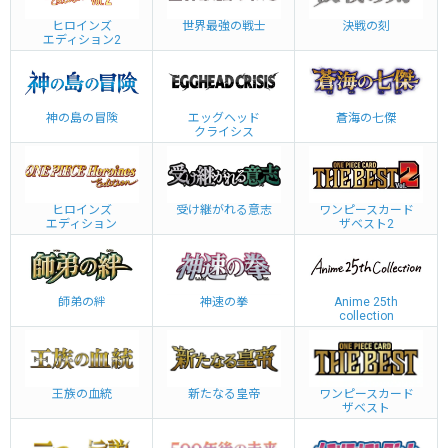
ヒロインズ
世界最強の戦士
決戦の刻
エディション2
神の島の冒険
エッグヘッド
蒼海の七傑
クライシス
ヒロインズ
受け継がれる意志
ワンピースカード
エディション
ザベスト2
師弟の絆
神速の拳
Anime 25th
collection
王族の血統
新たなる皇帝
ワンピースカード
ザベスト