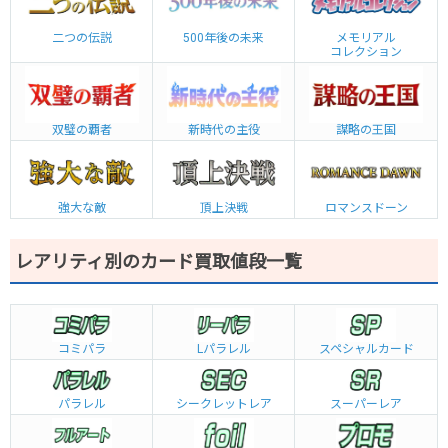
二つの伝説
500年後の未来
メモリアル
コレクション
双璧の覇者
新時代の主役
謀略の王国
強大な敵
頂上決戦
ロマンスドーン
レアリティ別のカード買取値段一覧
コミパラ
L
パラレル
スペシャルカード
パラレル
シークレットレア
スーパーレア