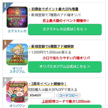
・初課金でポイント最大20%増量
・新規登録で7種類のアド確オリパ
史上最大級のイベント開催中！
エクストレカ公式はこちら ＞
エクストレカ
・新規登録で6種類アド確解禁
・1,000円で1,500coin買える
小口で当たりやすい穴場オリパ
オリパスタジアム公式はこちら ＞
オリパ
スタジアム
・2周年イベント開催中！
初回購入は最大30%OFFで買える
XGvKGY
コードコピー
上記招待コードで最大1,500coin
オリパワン