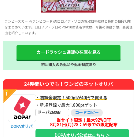
ワンピースカード(ワンピカード)のロロノア・ゾロの買取価格推移と最新の値段相場
をまとめています。ロロノア・ゾロのPSA10の値段や枚数、今後の値段予想、高騰理
由を紹介しています。
カードラッシュ通販の在庫を見る
初回購入のみ返品や返金制度あり
24時間いつでも！ワンピのネットオリパ
・初課金限定！500ptが40円で買える
・新規登録で最大1,800ptゲット
ドーパ2608B
コードコピー
当サイト限定！最大92%OFF
8月31日(月)23：59までの限定配布
DOPAオリパ
DOPAオリパ公式はこちら ＞