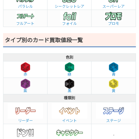
パラレル
シークレットレア
スーパーレア
フルアート
フォイル
プロモ
タイプ別のカード買取値段一覧
色別
赤
緑
青
紫
黒
黄
種類別
リーダー
イベント
ステージ
-