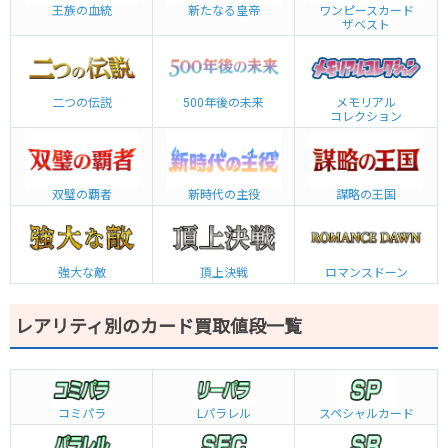
王族の血統
新たなる皇帝
ワンピースカード
ザベスト
二つの伝説
500年後の未来
メモリアル
コレクション
双璧の覇者
新時代の主役
謀略の王国
強大な敵
頂上決戦
ロマンスドーン
レアリティ別のカード買取値段一覧
コミパラ
L
パラレル
スペシャルカード