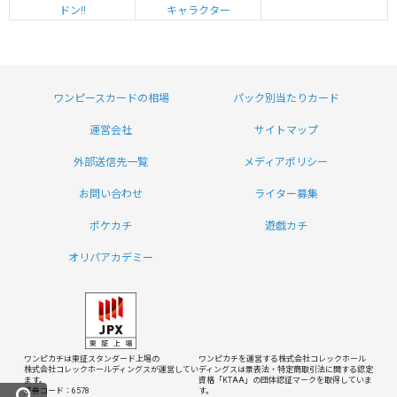
ドン!!
キャラクター
ワンピースカードの相場
パック別当たりカード
運営会社
サイトマップ
外部送信先一覧
メディアポリシー
お問い合わせ
ライター募集
ポケカチ
遊戯カチ
オリパアカデミー
ワンピカチは東証スタンダード上場の
ワンピカチを運営する株式会社コレックホール
株式会社コレックホールディングスが運営してい
ディングスは
景表法・特定商取引法に関する認定
ます。
資格「KTAA」の団体認証マークを取得していま
証券コード：6578
す。