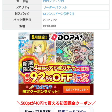
カード名
ロロノア・ゾロ
レアリティ
リーダーパラレル
封入パック
ロマンスドーン(OP-01)
パック発売日
2022.7.22
型番
OP01-001
＼500ptが40円で買える初回課金クーポン／
ドーパ2608B