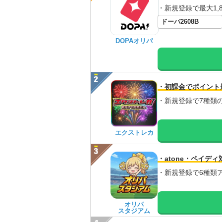
・新規登録で最大1,8
ドーパ2608B
DOPAオリパ
・初課金でポイント
・新規登録で7種類
エクストレカ
・atone・ペイディ
・新規登録で6種類
オリパ
スタジアム