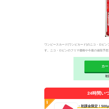
ワンピースカード(ワンピカード)のニコ・ロビン
す。ニコ・ロビンのフリマ価格や今後の値段予想
カー
初
24時間い
・初課金限定！500p