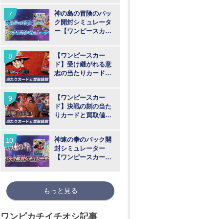
神の島の冒険のパッ
ク開封シミュレータ
ー【ワンピースカー
ド】
【ワンピースカー
ド】受け継がれる意
志の当たりカードと
買取価格相場まとめ
【ワンピースカー
ド】決戦の刻の当た
りカードと買取値段
相場まとめ
神速の拳のパック開
封シミュレーター
【ワンピースカー
ド】
もっと見る
ワンピカチイチオシ記事