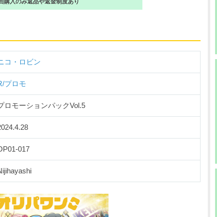
回購入のみ返品や返金制度あり
ニコ・ロビン
R/プロモ
プロモーションパックVol.5
2024.4.28
OP01-017
ijihayashi