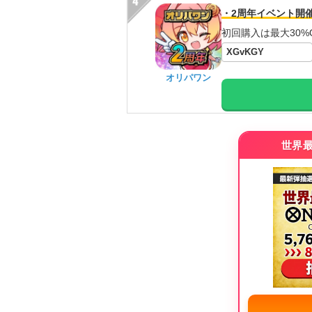
・2周年イベント開
初回購入は最大30%
XGvKGY
オリパワン
世界最