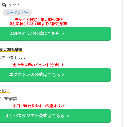
00ptゲット
コードコピー
当サイト限定！最大92%OFF
8月31日(月)23：59までの限定配布
DOPAオリパ公式はこちら ＞
最大20%増量
のアド確オリパ
史上最大級のイベント開催中！
エクストレカ公式はこちら ＞
対応！
アド確解禁
小口で当たりやすい穴場オリパ
オリパスタジアム公式はこちら ＞