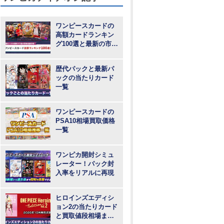
ワンピースカードの
高額カードランキン
グ100選と最新の市場
動向
歴代パックと最新パ
ックの当たりカード
一覧
ワンピースカードの
PSA10相場買取価格
一覧
ワンピカ開封シミュ
レーター！パック封
入率をリアルに再現
ヒロインズエディシ
ョン2の当たりカード
と買取値段相場まと