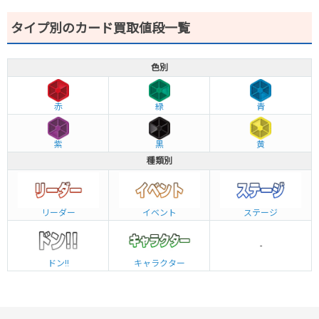
タイプ別のカード買取値段一覧
色別
赤
緑
青
紫
黒
黄
種類別
リーダー
イベント
ステージ
-
ドン!!
キャラクター