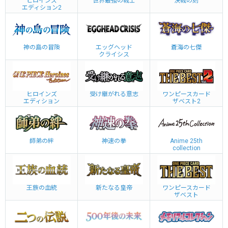
ヒロインズ
世界最強の戦士
決戦の刻
エディション2
神の島の冒険
エッグヘッド
蒼海の七傑
クライシス
ヒロインズ
受け継がれる意志
ワンピースカード
エディション
ザベスト2
師弟の絆
神速の拳
Anime 25th
collection
王族の血統
新たなる皇帝
ワンピースカード
ザベスト