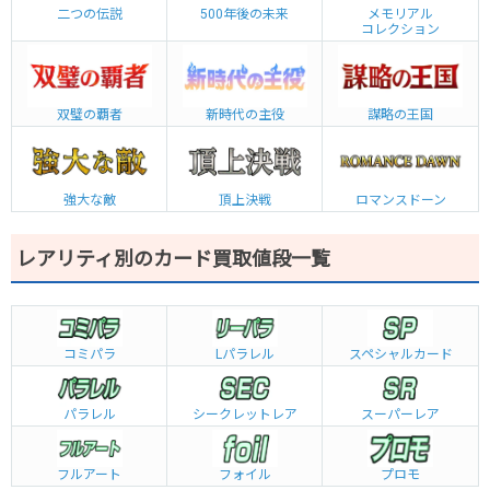
二つの伝説
500年後の未来
メモリアル
コレクション
双璧の覇者
新時代の主役
謀略の王国
強大な敵
頂上決戦
ロマンスドーン
レアリティ別のカード買取値段一覧
コミパラ
L
パラレル
スペシャルカード
パラレル
シークレットレア
スーパーレア
フルアート
フォイル
プロモ