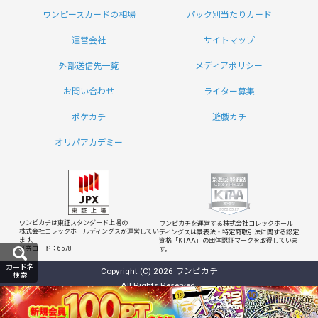
ワンピースカードの相場
パック別当たりカード
運営会社
サイトマップ
外部送信先一覧
メディアポリシー
お問い合わせ
ライター募集
ポケカチ
遊戯カチ
オリパアカデミー
ワンピカチは東証スタンダード上場の
ワンピカチを運営する株式会社コレックホール
株式会社コレックホールディングスが運営してい
ディングスは
景表法・特定商取引法に関する認定
ます。
資格「KTAA」の団体認証マークを取得していま
証券コード：6578
す。
カード名
Copyright (C) 2026 ワンピカチ
検索
All Rights Reserved.