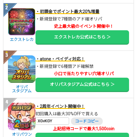
・初課金でポイント最大20%増量
・新規登録で7種類のアド確オリパ
史上最大級のイベント開催中！
エクストレカ公式はこちら ＞
エクストレカ
・atone・ペイディ対応！
・新規登録で6種類アド確解禁
小口で当たりやすい穴場オリパ
オリパスタジアム公式はこちら ＞
オリパ
スタジアム
・2周年イベント開催中！
初回購入は最大30%OFFで買える
XGvKGY
コードコピー
上記招待コードで最大1,500coin
オリパワン